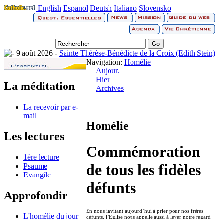
English
Espanol
Deutsh
Italiano
Slovensko
9 août 2026 -
Sainte Thérèse-Bénédicte de la Croix (Edith Stein)
Navigation:
Homélie
Aujour.
Hier
La méditation
Archives
La recevoir par e-
mail
Homélie
Les lectures
Commémoration
1ère lecture
de tous les fidèles
Psaume
Evangile
défunts
Approfondir
En nous invitant aujourd’hui à prier pour nos frères
L'homélie du jour
défunts, l’Eglise nous appelle aussi à lever notre regard