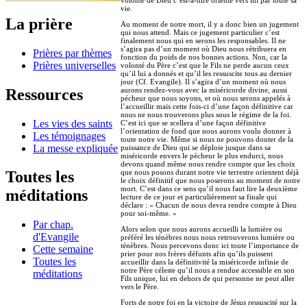
vie.
La prière
Au moment de notre mort, il y a donc bien un jugement
qui nous attend. Mais ce jugement particulier c’est
finalement nous qui en serons les responsables. Il ne
s’agira pas d’un moment où Dieu nous rétribuera en
Prières par thèmes
fonction du poids de nos bonnes actions. Non, car la
Prières universelles
volonté du Père c’est que le Fils ne perde aucun ceux
qu’il lui a donnés et qu’il les ressuscite tous au dernier
jour (Cf. Evangile). Il s’agira d’un moment où nous
Ressources
aurons rendez-vous avec la miséricorde divine, aussi
pécheur que nous soyons, et où nous serons appelés à
l’accueillir mais cette fois-ci d’une façon définitive car
nous ne nous trouverons plus sous le régime de la foi.
Les vies des saints
C’est ici que se scellera d’une façon définitive
l’orientation de fond que nous aurons voulu donner à
Les témoignages
toute notre vie. Même si nous ne pouvons douter de la
La messe expliquée
puissance de Dieu qui se déploie jusque dans sa
miséricorde envers le pécheur le plus endurci, nous
devons quand même nous rendre compte que les choix
que nous posons durant notre vie terrestre orientent déjà
Toutes les
le choix définitif que nous poserons au moment de notre
mort. C’est dans ce sens qu’il nous faut lire la deuxième
méditations
lecture de ce jour et particulièrement sa finale qui
déclare : « Chacun de nous devra rendre compte à Dieu
pour soi-même. »
Par chap.
Alors selon que nous aurons accueilli la lumière ou
d'Evangile
préféré les ténèbres nous nous retrouverons lumière ou
ténèbres. Nous percevons donc ici toute l’importance de
Cette semaine
prier pour nos frères défunts afin qu’ils puissent
Toutes les
accueillir dans la définitivité la miséricorde infinie de
notre Père céleste qu’il nous a rendue accessible en son
méditations
Fils unique, lui en dehors de qui personne ne peut aller
vers le Père.
Forts de notre foi en la victoire de Jésus ressuscité sur la