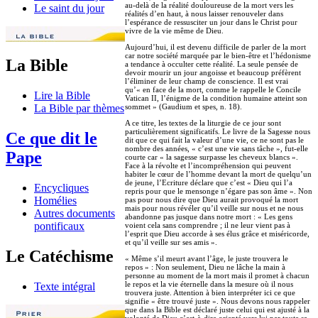
au-delà de la réalité douloureuse de la mort vers les
Le saint du jour
réalités d’en haut, à nous laisser renouveler dans
l’espérance de ressusciter un jour dans le Christ pour
vivre de la vie même de Dieu.
Aujourd’hui, il est devenu difficile de parler de la mort
car notre société marquée par le bien-être et l’hédonisme
La Bible
a tendance à occulter cette réalité. La seule pensée de
devoir mourir un jour angoisse et beaucoup préfèrent
l’éliminer de leur champ de conscience. Il est vrai
qu’« en face de la mort, comme le rappelle le Concile
Lire la Bible
Vatican II, l’énigme de la condition humaine atteint son
sommet » (Gaudium et spes, n. 18).
La Bible par thèmes
A ce titre, les textes de la liturgie de ce jour sont
particulièrement significatifs. Le livre de la Sagesse nous
Ce que dit le
dit que ce qui fait la valeur d’une vie, ce ne sont pas le
nombre des années, « c’est une vie sans tâche », fut-elle
Pape
courte car « la sagesse surpasse les cheveux blancs ».
Face à la révolte et l’incompréhension qui peuvent
habiter le cœur de l’homme devant la mort de quelqu’un
de jeune, l’Ecriture déclare que c’est « Dieu qui l’a
Encycliques
repris pour que le mensonge n’égare pas son âme ». Non
Homélies
pas pour nous dire que Dieu aurait provoqué la mort
mais pour nous révéler qu’il veille sur nous et ne nous
Autres documents
abandonne pas jusque dans notre mort : « Les gens
pontificaux
voient cela sans comprendre ; il ne leur vient pas à
l’esprit que Dieu accorde à ses élus grâce et miséricorde,
et qu’il veille sur ses amis ».
Le Catéchisme
« Même s’il meurt avant l’âge, le juste trouvera le
repos » : Non seulement, Dieu ne lâche la main à
personne au moment de la mort mais il promet à chacun
le repos et la vie éternelle dans la mesure où il nous
Texte intégral
trouvera juste. Attention à bien interpréter ici ce que
signifie « être trouvé juste ». Nous devons nous rappeler
que dans la Bible est déclaré juste celui qui est ajusté à la
volonté de Dieu c’est-à-dire orienté vers lui par toute sa