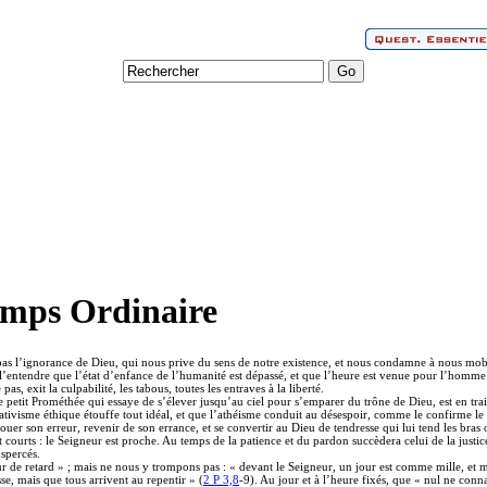
emps Ordinaire
e pas l’ignorance de Dieu, qui nous prive du sens de notre existence, et nous condamne à nous mob
l’entendre que l’état d’enfance de l’humanité est dépassé, et que l’heure est venue pour l’homme d
, exit la culpabilité, les tabous, toutes les entraves à la liberté.
 petit Prométhée qui essaye de s’élever jusqu’au ciel pour s’emparer du trône de Dieu, est en trai
lativisme éthique étouffe tout idéal, et que l’athéisme conduit au désespoir, comme le confirme le
er son erreur, revenir de son errance, et se convertir au Dieu de tendresse qui lui tend les bras 
nt courts : le Seigneur est proche. Au temps de la patience et du pardon succèdera celui de la jus
nspercés.
 de retard » ; mais ne nous y trompons pas : « devant le Seigneur, un jour est comme mille, et mi
e, mais que tous arrivent au repentir » (
2 P 3,8
-9). Au jour et à l’heure fixés, que « nul ne conn