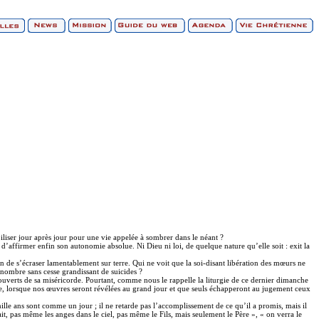
iliser jour après jour pour une vie appelée à sombrer dans le néant ?
’affirmer enfin son autonomie absolue. Ni Dieu ni loi, de quelque nature qu’elle soit : exit la
n de s’écraser lamentablement sur terre. Qui ne voit que la soi-disant libération des mœurs ne
 nombre sans cesse grandissant de suicides ?
ouverts de sa miséricorde. Pourtant, comme nous le rappelle la liturgie de ce dernier dimanche
tice, lorsque nos œuvres seront révélées au grand jour et que seuls échapperont au jugement ceux
lle ans sont comme un jour ; il ne retarde pas l’accomplissement de ce qu’il a promis, mais il
ait, pas même les anges dans le ciel, pas même le Fils, mais seulement le Père », « on verra le