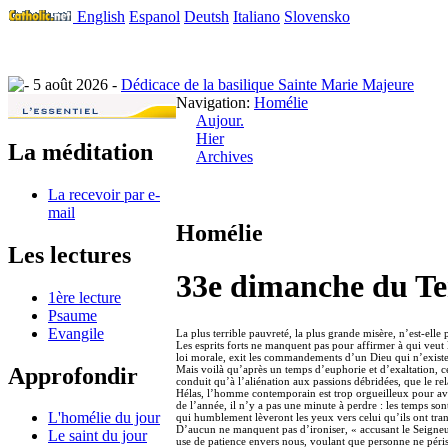
English
Espanol
Deutsh
Italiano
Slovensko
5 août 2026 -
Dédicace de la basilique Sainte Marie Majeure
Navigation:
Homélie
Aujour.
Hier
La méditation
Archives
La recevoir par e-
mail
Homélie
Les lectures
33e dimanche du T
1ère lecture
Psaume
Evangile
La plus terrible pauvreté, la plus grande misère, n’est-ell
Les esprits forts ne manquent pas pour affirmer à qui veut 
loi morale, exit les commandements d’un Dieu qui n’existe pas
Approfondir
Mais voilà qu’après un temps d’euphorie et d’exaltation, ce
conduit qu’à l’aliénation aux passions débridées, que le re
Hélas, l’homme contemporain est trop orgueilleux pour avou
de l’année, il n’y a pas une minute à perdre : les temps so
L'homélie du jour
qui humblement lèveront les yeux vers celui qu’ils ont tra
D’aucun ne manquent pas d’ironiser, « accusant le Seigneur
Le saint du jour
use de patience envers nous, voulant que personne ne périss