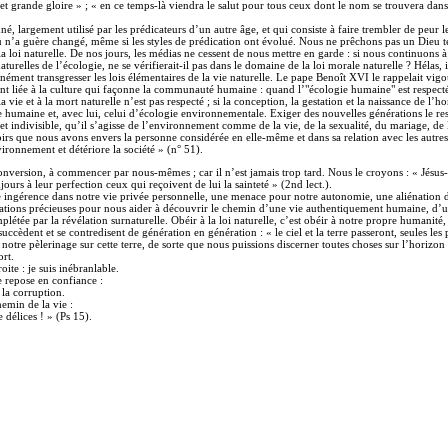
t grande gloire » ; « en ce temps-là viendra le salut pour tous ceux dont le nom se trouvera dans l
é, largement utilisé par les prédicateurs d’un autre âge, et qui consiste à faire trembler de peur l
eu n’a guère changé, même si les styles de prédication ont évolué. Nous ne prêchons pas un Dieu t
 loi naturelle. De nos jours, les médias ne cessent de nous mettre en garde : si nous continuons à
turelles de l’écologie, ne se vérifierait-il pas dans le domaine de la loi morale naturelle ? Hélas,
nément transgresser les lois élémentaires de la vie naturelle. Le pape Benoît XVI le rappelait vig
t liée à la culture qui façonne la communauté humaine : quand l’"écologie humaine" est respectée 
a vie et à la mort naturelle n’est pas respecté ; si la conception, la gestation et la naissance de l
umaine et, avec lui, celui d’écologie environnementale. Exiger des nouvelles générations le respe
e et indivisible, qu’il s’agisse de l’environnement comme de la vie, de la sexualité, du mariage, d
rs que nous avons envers la personne considérée en elle-même et dans sa relation avec les autres. O
vironnement et détériore la société » (n° 51).
onversion, à commencer par nous-mêmes ; car il n’est jamais trop tard. Nous le croyons : « Jésus-Ch
ours à leur perfection ceux qui reçoivent de lui la sainteté » (2nd lect.).
ngérence dans notre vie privée personnelle, une menace pour notre autonomie, une aliénation de no
ications précieuses pour nous aider à découvrir le chemin d’une vie authentiquement humaine, d’u
létée par la révélation surnaturelle. Obéir à la loi naturelle, c’est obéir à notre propre humanité, 
succèdent et se contredisent de génération en génération : « le ciel et la terre passeront, seules les
 notre pèlerinage sur cette terre, de sorte que nous puissions discerner toutes choses sur l’horizon
rt.
oite : je suis inébranlable.
 repose en confiance :
la corruption.
emin de la vie :
 délices ! » (Ps 15).