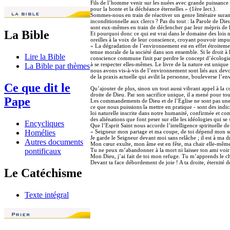
Fils de l’homme venir sur les nuées avec grande puissance e
pour la honte et la déchéance éternelles » (1ère lect.).
Sommes-nous en train de réactiver un genre littéraire surann
inconditionnelle aux clercs ? Pas du tout : la Parole de Di
sont eux-mêmes en train de déclencher par leur mépris de la
La Bible
Et pourquoi donc ce qui est vrai dans le domaine des lois na
oreilles à la voix de leur conscience, croyant pouvoir impu
« La dégradation de l’environnement est en effet étroitemen
tenue morale de la société dans son ensemble. Si le droit à l
Lire la Bible
conscience commune finit par perdre le concept d’écologie h
à se respecter elles-mêmes. Le livre de la nature est uniqu
La Bible par thèmes
nous avons vis-à-vis de l’environnement sont liés aux devoi
de la praxis actuelle qui avilit la personne, bouleverse l’en
Ce que dit le
Qu’ajouter de plus, sinon un tout aussi vibrant appel à la c
droite de Dieu. Par son sacrifice unique, il a mené pour touj
Pape
Les commandements de Dieu et de l’Eglise ne sont pas une i
ce que nous puissions la mettre en pratique - sont des ind
loi naturelle inscrite dans notre humanité, confirmée et comp
des aliénations que font peser sur elle les idéologies qui se 
Encycliques
Que l’Esprit Saint nous accorde l’intelligence spirituelle de
« Seigneur mon partage et ma coupe, de toi dépend mon so
Homélies
Je garde le Seigneur devant moi sans relâche ; il est à ma dr
Autres documents
Mon cœur exulte, mon âme est en fête, ma chair elle-même
Tu ne peux m’abandonner à la mort ni laisser ton ami voir 
pontificaux
Mon Dieu, j’ai fait de toi mon refuge. Tu m’apprends le ch
Devant ta face débordement de joie ! A ta droite, éternité de
Le Catéchisme
Texte intégral