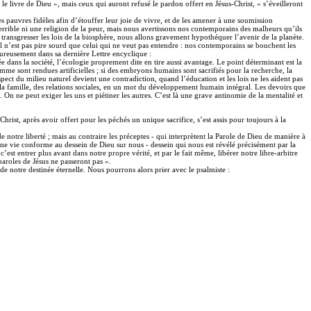
e livre de Dieu », mais ceux qui auront refusé le pardon offert en Jésus-Christ, « s’éveilleront
es pauvres fidèles afin d’étouffer leur joie de vivre, et de les amener à une soumission
errible ni une religion de la peur, mais nous avertissons nos contemporains des malheurs qu’ils
 transgresser les lois de la biosphère, nous allons gravement hypothéquer l’avenir de la planète.
 il n’est pas pire sourd que celui qui ne veut pas entendre : nos contemporains se bouchent les
oureusement dans sa dernière Lettre encyclique :
dans la société, l’écologie proprement dite en tire aussi avantage. Le point déterminant est la
’homme sont rendues artificielles ; si des embryons humains sont sacrifiés pour la recherche, la
ct du milieu naturel devient une contradiction, quand l’éducation et les lois ne les aident pas
e la famille, des relations sociales, en un mot du développement humain intégral. Les devoirs que
n ne peut exiger les uns et piétiner les autres. C’est là une grave antinomie de la mentalité et
rist, après avoir offert pour les péchés un unique sacrifice, s’est assis pour toujours à la
tre liberté ; mais au contraire les préceptes - qui interprètent la Parole de Dieu de manière à
ne vie conforme au dessein de Dieu sur nous - dessein qui nous est révélé précisément par la
c’est entrer plus avant dans notre propre vérité, et par le fait même, libérer notre libre-arbitre
 paroles de Jésus ne passeront pas ».
 de notre destinée éternelle. Nous pourrons alors prier avec le psalmiste :