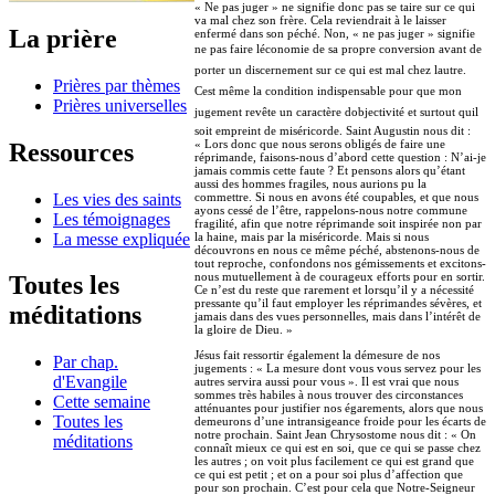
« Ne pas juger » ne signifie donc pas se taire sur ce qui
va mal chez son frère. Cela reviendrait à le laisser
La prière
enfermé dans son péché. Non, « ne pas juger » signifie
ne pas faire léconomie de sa propre conversion avant de
porter un discernement sur ce qui est mal chez lautre.
Prières par thèmes
Cest même la condition indispensable pour que mon
Prières universelles
jugement revête un caractère dobjectivité et surtout quil
soit empreint de miséricorde. Saint Augustin nous dit :
« Lors donc que nous serons obligés de faire une
Ressources
réprimande, faisons-nous d’abord cette question : N’ai-je
jamais commis cette faute ? Et pensons alors qu’étant
aussi des hommes fragiles, nous aurions pu la
Les vies des saints
commettre. Si nous en avons été coupables, et que nous
ayons cessé de l’être, rappelons-nous notre commune
Les témoignages
fragilité, afin que notre réprimande soit inspirée non par
La messe expliquée
la haine, mais par la miséricorde. Mais si nous
découvrons en nous ce même péché, abstenons-nous de
tout reproche, confondons nos gémissements et excitons-
nous mutuellement à de courageux efforts pour en sortir.
Toutes les
Ce n’est du reste que rarement et lorsqu’il y a nécessité
pressante qu’il faut employer les réprimandes sévères, et
méditations
jamais dans des vues personnelles, mais dans l’intérêt de
la gloire de Dieu. »
Jésus fait ressortir également la démesure de nos
Par chap.
jugements : « La mesure dont vous vous servez pour les
d'Evangile
autres servira aussi pour vous ». Il est vrai que nous
sommes très habiles à nous trouver des circonstances
Cette semaine
atténuantes pour justifier nos égarements, alors que nous
Toutes les
demeurons d’une intransigeance froide pour les écarts de
notre prochain. Saint Jean Chrysostome nous dit : « On
méditations
connaît mieux ce qui est en soi, que ce qui se passe chez
les autres ; on voit plus facilement ce qui est grand que
ce qui est petit ; et on a pour soi plus d’affection que
pour son prochain. C’est pour cela que Notre-Seigneur