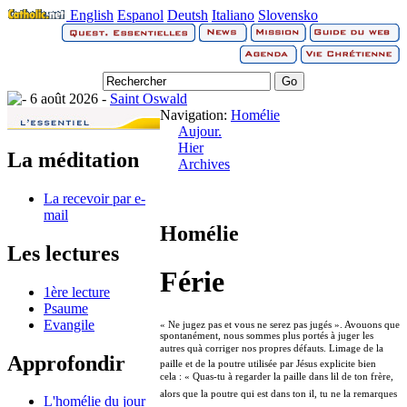
English
Espanol
Deutsh
Italiano
Slovensko
6 août 2026 -
Saint Oswald
Navigation:
Homélie
Aujour.
Hier
La méditation
Archives
La recevoir par e-
mail
Homélie
Les lectures
Férie
1ère lecture
Psaume
Evangile
« Ne jugez pas et vous ne serez pas jugés ». Avouons que
spontanément, nous sommes plus portés à juger les
autres quà corriger nos propres défauts. Limage de la
Approfondir
paille et de la poutre utilisée par Jésus explicite bien
cela : « Quas-tu à regarder la paille dans lil de ton frère,
alors que la poutre qui est dans ton il, tu ne la remarques
L'homélie du jour