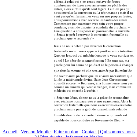
défend à celui qui s’est rendu esclave de fautes
nombreuses, de juger avec amertume les péchés des
autres, alors surtout qu’ils sont légers. Ce n’est pas qu’il
nous interdise la correction ou la réprimande ; mais il ne
veut pas qu’en fermant les yeux sur nos propres fautes,
nous poursuivions avec sévérité les fautes des autres.
Commencez par examiner avec soin votre propre
conduite, avant de discuter la conduite du prochain. »
Une question à nous poser ici pourrait être la suivante :
« Serais-je prêt à recevoir la correction fraternelle du
prochain que je reprends ? »
Jésus ne nous défend pas dexercer la correction
fraternelle mais il nous appelle à purifier notre intention.
Quel est le souci qui mhabite lorsque je veux corriger tel
ou tel ? Le désir de sa sanctification ? En tout cas, ma
parole pour lui naura de poids et ne le portera à changer
que dans la mesure où elle sera animée par lhumilité de
me savoir aussi pécheur que lui et aussi nécessiteux que
lui de la miséricorde divine. Saint Jean Chrysostome
nous dit encore : « Reprenez, à la bonne heure, non pas
comme un ennemi qui veut se venger, mais comme un
médecin qui cherche à guérir. »
« Seigneur Jésus, donne-nous la grâce de reconnaître
avec réalisme nos pauvretés et nos égarements. Alors la
correction fraternelle que nous exercerons envers notre
prochain naura pas le goût de lorgueil mais celui de
lhumble devoir de la charité fraternelle qui seule est
capable de nous conduire au Royaume de Dieu. »
Accueil
|
Version Mobile
|
Faire un don
|
Contact
|
Qui sommes nous