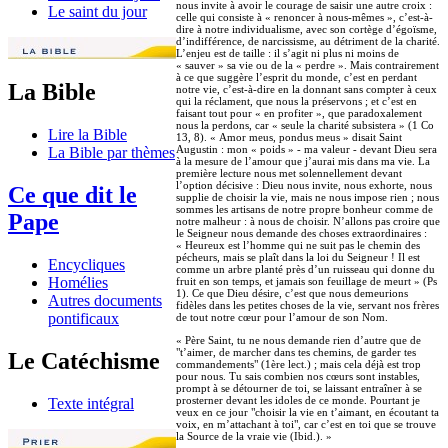
nous invite à avoir le courage de saisir une autre croix :
Le saint du jour
celle qui consiste à « renoncer à nous-mêmes », c’est-à-
dire à notre individualisme, avec son cortège d’égoïsme,
d’indifférence, de narcissisme, au détriment de la charité.
L’enjeu est de taille : il s’agit ni plus ni moins de
« sauver » sa vie ou de la « perdre ». Mais contrairement
à ce que suggère l’esprit du monde, c’est en perdant
La Bible
notre vie, c’est-à-dire en la donnant sans compter à ceux
qui la réclament, que nous la préservons ; et c’est en
faisant tout pour « en profiter », que paradoxalement
nous la perdons, car « seule la charité subsistera » (1 Co
Lire la Bible
13, 8). « Amor meus, pondus meus » disait Saint
Augustin : mon « poids » - ma valeur - devant Dieu sera
La Bible par thèmes
à la mesure de l’amour que j’aurai mis dans ma vie. La
première lecture nous met solennellement devant
l’option décisive : Dieu nous invite, nous exhorte, nous
Ce que dit le
supplie de choisir la vie, mais ne nous impose rien ; nous
sommes les artisans de notre propre bonheur comme de
Pape
notre malheur : à nous de choisir. N’allons pas croire que
le Seigneur nous demande des choses extraordinaires :
« Heureux est l’homme qui ne suit pas le chemin des
pécheurs, mais se plaît dans la loi du Seigneur ! Il est
Encycliques
comme un arbre planté près d’un ruisseau qui donne du
Homélies
fruit en son temps, et jamais son feuillage de meurt » (Ps
1). Ce que Dieu désire, c’est que nous demeurions
Autres documents
fidèles dans les petites choses de la vie, servant nos frères
pontificaux
de tout notre cœur pour l’amour de son Nom.
« Père Saint, tu ne nous demande rien d’autre que de
"t’aimer, de marcher dans tes chemins, de garder tes
Le Catéchisme
commandements" (1ère lect.) ; mais cela déjà est trop
pour nous. Tu sais combien nos cœurs sont instables,
prompt à se détourner de toi, se laissant entraîner à se
prosterner devant les idoles de ce monde. Pourtant je
Texte intégral
veux en ce jour "choisir la vie en t’aimant, en écoutant ta
voix, en m’attachant à toi", car c’est en toi que se trouve
la Source de la vraie vie (Ibid.). »