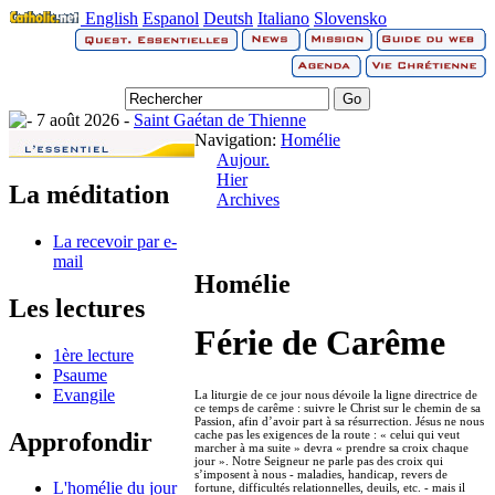
English
Espanol
Deutsh
Italiano
Slovensko
7 août 2026 -
Saint Gaétan de Thienne
Navigation:
Homélie
Aujour.
Hier
La méditation
Archives
La recevoir par e-
mail
Homélie
Les lectures
Férie de Carême
1ère lecture
Psaume
Evangile
La liturgie de ce jour nous dévoile la ligne directrice de
ce temps de carême : suivre le Christ sur le chemin de sa
Passion, afin d’avoir part à sa résurrection. Jésus ne nous
Approfondir
cache pas les exigences de la route : « celui qui veut
marcher à ma suite » devra « prendre sa croix chaque
jour ». Notre Seigneur ne parle pas des croix qui
s’imposent à nous - maladies, handicap, revers de
L'homélie du jour
fortune, difficultés relationnelles, deuils, etc. - mais il