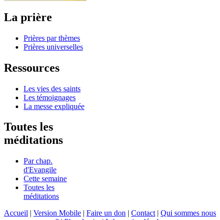
La prière
Prières par thèmes
Prières universelles
Ressources
Les vies des saints
Les témoignages
La messe expliquée
Toutes les
méditations
Par chap.
d'Evangile
Cette semaine
Toutes les
méditations
Accueil
|
Version Mobile
|
Faire un don
|
Contact
|
Qui sommes nous