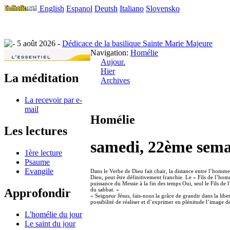
English
Espanol
Deutsh
Italiano
Slovensko
5 août 2026 -
Dédicace de la basilique Sainte Marie Majeure
Navigation:
Homélie
Aujour.
Hier
La méditation
Archives
La recevoir par e-
mail
Homélie
Les lectures
samedi, 22ème sema
1ère lecture
Psaume
Evangile
Dans le Verbe de Dieu fait chair, la distance entre l’homme 
Dieu, peut être définitivement franchie. Le « Fils de l’hom
puissance du Messie à la fin des temps Oui, seul le Fils de
Approfondir
du sabbat. »
« Seigneur Jésus, fais-nous la grâce de grandir dans la l
possibilité de réaliser et d’exprimer en plénitude l’image 
L'homélie du jour
Le saint du jour