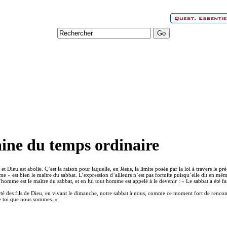
ine du temps ordinaire
et Dieu est abolie. C’est la raison pour laquelle, en Jésus, la limite posée par la loi à travers le 
me » est bien le maître du sabbat. L’expression d’ailleurs n’est pas fortuite puisqu’elle dit en mê
 l’homme est le maître du sabbat, et en lui tout homme est appelé à le devenir : « Le sabbat a été
iberté des fils de Dieu, en vivant le dimanche, notre sabbat à nous, comme ce moment fort de re
de toi que nous sommes. »