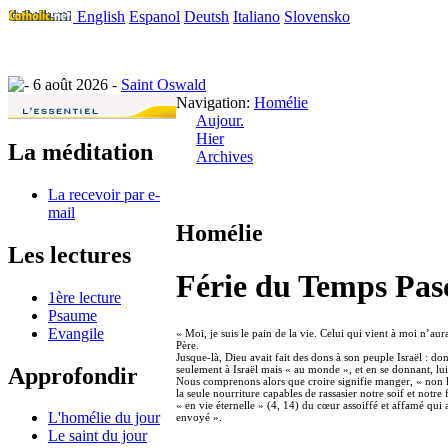
English
Espanol
Deutsh
Italiano
Slovensko
6 août 2026 -
Saint Oswald
Navigation:
Homélie
Aujour.
Hier
La méditation
Archives
La recevoir par e-
mail
Homélie
Les lectures
Férie du Temps Pas
1ère lecture
Psaume
Evangile
« Moi, je suis le pain de la vie. Celui qui vient à moi n’au
Père.
Jusque-là, Dieu avait fait des dons à son peuple Israël : d
Approfondir
seulement à Israël mais « au monde », et en se donnant, lui 
Nous comprenons alors que croire signifie manger, « non le p
la seule nourriture capables de rassasier notre soif et notr
« en vie éternelle » (4, 14) du cœur assoiffé et affamé qui
L'homélie du jour
envoyé ».
Le saint du jour