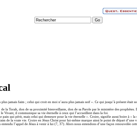
cal
ra plus jamais faim ; celui qui croit en moi n’aura plus jamais soif ». Ce qui jusqu’à présent était 
on de la Torah, don de sa proximité bienveillante, don de sa Parole par le ministère des prophètes.
le Vivant, il communique sa vie éternelle à ceux qui l’accueillent dans la foi.
ain qui périt, mais celui qui demeure pour la vie éternelle ». Croire, signifie aussi boire à « la so
e faim de la vraie vie. Croire en Jésus Christ pour lui-même marque ainsi le point de départ d’une 
 a entendu l’appel de Jésus à venir à lui (7, 37). Alors nous entendons d’une façon renouvelée cet