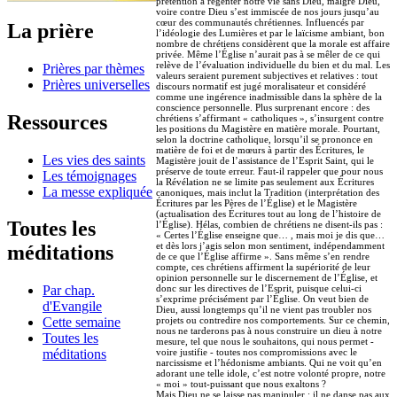
prétention à régenter notre vie sans Dieu, malgré Dieu,
voire contre Dieu s’est immiscée de nos jours jusqu’au
cœur des communautés chrétiennes. Influencés par
La prière
l’idéologie des Lumières et par le laïcisme ambiant, bon
nombre de chrétiens considèrent que la morale est affaire
privée. Même l’Église n’aurait pas à se mêler de ce qui
relève de l’évaluation individuelle du bien et du mal. Les
Prières par thèmes
valeurs seraient purement subjectives et relatives : tout
Prières universelles
discours normatif est jugé moralisateur et considéré
comme une ingérence inadmissible dans la sphère de la
conscience personnelle. Plus surprenant encore : des
Ressources
chrétiens s’affirmant « catholiques », s’insurgent contre
les positions du Magistère en matière morale. Pourtant,
selon la doctrine catholique, lorsqu’il se prononce en
matière de foi et de mœurs à partir des Écritures, le
Les vies des saints
Magistère jouit de l’assistance de l’Esprit Saint, qui le
préserve de toute erreur. Faut-il rappeler que pour nous
Les témoignages
la Révélation ne se limite pas seulement aux Écritures
La messe expliquée
canoniques, mais inclut la Tradition (interprétation des
Écritures par les Pères de l’Église) et le Magistère
(actualisation des Écritures tout au long de l’histoire de
Toutes les
l’Église). Hélas, combien de chrétiens ne disent-ils pas :
« Certes l’Église enseigne que… , mais moi je dis que…
et dès lors j’agis selon mon sentiment, indépendamment
méditations
de ce que l’Église affirme ». Sans même s’en rendre
compte, ces chrétiens affirment la supériorité de leur
opinion personnelle sur le discernement de l’Église, et
donc sur les directives de l’Esprit, puisque celui-ci
Par chap.
s’exprime précisément par l’Église. On veut bien de
d'Evangile
Dieu, aussi longtemps qu’il ne vient pas troubler nos
projets ou contredire nos comportements. Sur ce chemin,
Cette semaine
nous ne tarderons pas à nous construire un dieu à notre
Toutes les
mesure, tel que nous le souhaitons, qui nous permet -
voire justifie - toutes nos compromissions avec le
méditations
narcissisme et l’hédonisme ambiants. Qui ne voit qu’en
adorant une telle idole, c’est notre volonté propre, notre
« moi » tout-puissant que nous exaltons ?
Mais Dieu ne se laisse pas manipuler ; il ne danse pas aux