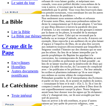
refusant de vous laisser guider, et méprisant mes
Le saint du jour
conseils, vous avez préféré décider vous-mêmes de la
voie à suivre, n’écoutant que la malice de vos cœurs
enténébrés par le péché. Vous vous êtes fourvoyés dans
vos pensées tortueuses, vous entraînant les uns les autres
sur des chemins de perdition ».
Non seulement nous sommes rebelles et refusons
La Bible
d’écouter notre Dieu, mais nous prétendons même lui
dicter le comportement qu’il devrait adopter. C’est bien
ce que Jésus dénonce à travers la parabole des jeux
d’enfants. Le jeu consiste pour un des groupes à mimer
Lire la Bible
par la danse ou les pleurs, la tonalité de la musique
entonnée par l’autre. Celui qui ne reconnaît pas la
La Bible par thèmes
mélodie ou se trompe d’attitude, est exclu. A travers cet
exemple, Jésus reproche à ses auditeurs de ne plus laisser
d’espace à l’imprévu de Dieu, de ne plus être ouverts
Ce que dit le
aux initiatives toujours déconcertantes par lesquelles le
Seigneur conduit l’histoire sur des chemins qui ne sont
Pape
pas les nôtres. Au lieu de se laisser interpeller par la
parole prophétique du Baptiste les appelant à la
conversion, les contemporains de Jean-Baptiste se sont
fermé les oreilles en prétextant qu’il était possédé ; au
Encycliques
lieu de se laisser toucher par la miséricorde de Jésus qui
Homélies
mange à la table des exclus, ils l’accusent de complicité
avec « les publicains et les pécheurs ». Par leur attitude,
Autres documents
les scribes et pharisiens trahissent qu’ils se sont érigés
pontificaux
eux-mêmes en norme ultime de comportement.
Prétendant posséder la clé d’interprétation des Ecritures
et parler en leur nom, ils se posent en maîtres de justice,
« connaissant le bien et le mal » (Gn 3, 5). Ils n’ont de
Le Catéchisme
comptes à rendre à personne, pas même à Dieu dont ils
ont orgueilleusement usurpé la place. Notre-Seigneur
aurait beau leur donner tous les signes qu’ils réclament :
cela n’y changerait rien, car ils sont aveuglés par leur
Texte intégral
soif de pouvoir.
Sans en arriver à de tels extrêmes, et pour d’autres
raisons qu’une quête de pouvoir religieux, cette