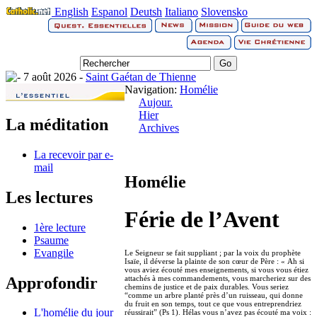
English
Espanol
Deutsh
Italiano
Slovensko
7 août 2026 -
Saint Gaétan de Thienne
Navigation:
Homélie
Aujour.
Hier
La méditation
Archives
La recevoir par e-
mail
Homélie
Les lectures
Férie de l’Avent
1ère lecture
Psaume
Evangile
Le Seigneur se fait suppliant ; par la voix du prophète
Isaïe, il déverse la plainte de son cœur de Père : « Ah si
vous aviez écouté mes enseignements, si vous vous étiez
Approfondir
attachés à mes commandements, vous marcheriez sur des
chemins de justice et de paix durables. Vous seriez
“comme un arbre planté près d’un ruisseau, qui donne
du fruit en son temps, tout ce que vous entreprendriez
L'homélie du jour
réussirait” (Ps 1). Hélas vous n’avez pas écouté ma voix :