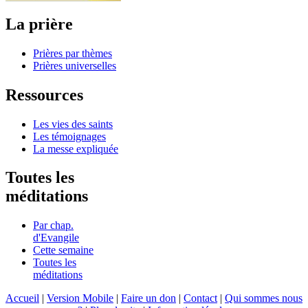
La prière
Prières par thèmes
Prières universelles
Ressources
Les vies des saints
Les témoignages
La messe expliquée
Toutes les
méditations
Par chap.
d'Evangile
Cette semaine
Toutes les
méditations
Accueil
|
Version Mobile
|
Faire un don
|
Contact
|
Qui sommes nous