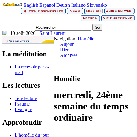
English
Espanol
Deutsh
Italiano
Slovensko
10 août 2026 -
Saint Laurent
Navigation:
Homélie
Aujour.
Hier
La méditation
Archives
La recevoir par e-
mail
Homélie
Les lectures
mercredi, 24ème
1ère lecture
semaine du temps
Psaume
Evangile
ordinaire
Approfondir
L'homélie du jour