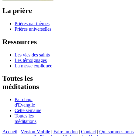
La prière
Prières par thèmes
Prières universelles
Ressources
Les vies des saints
Les témoignages
La messe expliquée
Toutes les
méditations
Par chap.
d'Evangile
Cette semaine
Toutes les
méditations
Accueil
|
Version Mobile
|
Faire un don
|
Contact
|
Qui sommes nous