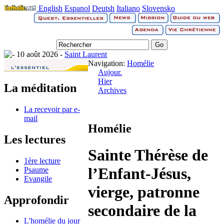
English
Espanol
Deutsh
Italiano
Slovensko
10 août 2026 -
Saint Laurent
Navigation:
Homélie
Aujour.
Hier
La méditation
Archives
La recevoir par e-
mail
Homélie
Les lectures
Sainte Thérèse de
1ère lecture
l’Enfant-Jésus,
Psaume
Evangile
vierge, patronne
Approfondir
secondaire de la
L'homélie du jour