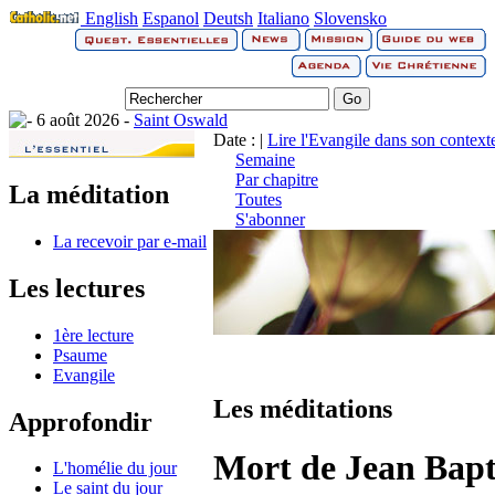
English
Espanol
Deutsh
Italiano
Slovensko
6 août 2026 -
Saint Oswald
Date : |
Lire l'Evangile dans son context
Semaine
Par chapitre
La méditation
Toutes
S'abonner
La recevoir par e-mail
Les lectures
1ère lecture
Psaume
Evangile
Les méditations
Approfondir
Mort de Jean Bapt
L'homélie du jour
Le saint du jour