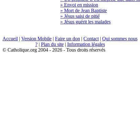
» Envoi en mission
» Mort de Jean Baptiste
» Jésus saisi de pitié
» Jésus guérit les malades
Accueil
|
Version Mobile
|
Faire un don
|
Contact
|
Qui sommes nous
?
|
Plan du site
|
Information légales
© Catholique.org 2004 - 2026 - Tous droits réservés