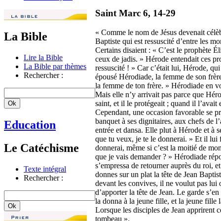
Saint Marc 6, 14-29
« Comme le nom de Jésus devenait célèbre
La Bible
Baptiste qui est ressuscité d’entre les mor
Certains disaient : « C’est le prophète 
Lire la Bible
ceux de jadis. » Hérode entendait ces propo
La Bible par thèmes
ressuscité ! » Car c’était lui, Hérode, qui 
Rechercher :
épousé Hérodiade, la femme de son frère P
la femme de ton frère. » Hérodiade en voul
Mais elle n’y arrivait pas parce que Héro
saint, et il le protégeait ; quand il l’avait
Cependant, une occasion favorable se pr
banquet à ses dignitaires, aux chefs de l
Education
entrée et dansa. Elle plut à Hérode et à s
que tu veux, je te le donnerai. » Et il lu
Le Catéchisme
donnerai, même si c’est la moitié de mon 
que je vais demander ? » Hérodiade répond
s’empressa de retourner auprès du roi, et
Texte intégral
donnes sur un plat la tête de Jean Baptis
Rechercher :
devant les convives, il ne voulut pas lui
d’apporter la tête de Jean. Le garde s’en a
la donna à la jeune fille, et la jeune fill
Lorsque les disciples de Jean apprirent c
tombeau ».