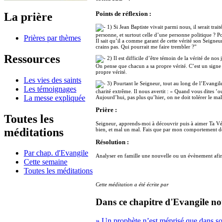
Points de réflexion :
La prière
1) Si Jean Baptiste vivait parmi nous, il serait tr
personne, et surtout celle d’une personne politique ? Pou
Prières par thèmes
Il sait qu’il a comme garant de cette vérité son Seigneu
crains pas. Qui pourrait me faire trembler ?"
Ressources
2) Il est difficile d’être témoin de la vérité de no
On pense que chacun a sa propre vérité. C’est un signe 
propre vérité.
Les vies des saints
3) Pourtant le Seigneur, tout au long de l’Evangile
Les témoignages
charité extrême. Il nous avertit : « Quand vous dites ’ou
La messe expliquée
Aujourd’hui, pas plus qu’hier, on ne doit tolérer le mal,
Prière :
Toutes les
Seigneur, apprends-moi à découvrir puis à aimer Ta Vér
méditations
bien, et mal un mal. Fais que par mon comportement de to
Résolution :
Par chap. d'Evangile
Analyser en famille une nouvelle ou un évènement afin 
Cette semaine
Toutes les méditations
Cette méditation a été écrite par
Dans ce chapitre d'Evangile no
» Un prophète n’est méprisé que dans s