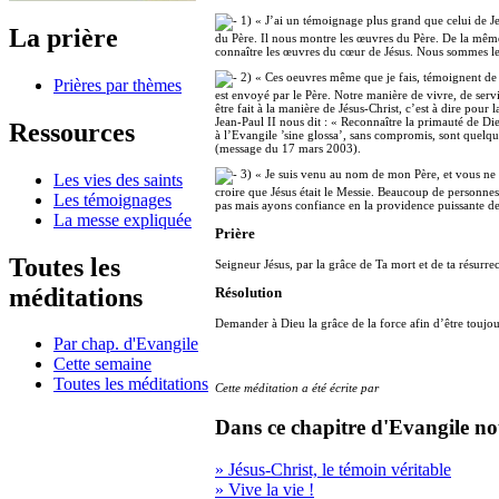
1) « J’ai un témoignage plus grand que celui de Je
La prière
du Père. Il nous montre les œuvres du Père. De la mêm
connaître les œuvres du cœur de Jésus. Nous sommes les
2) « Ces oeuvres même que je fais, témoignent de m
Prières par thèmes
est envoyé par le Père. Notre manière de vivre, de serv
être fait à la manière de Jésus-Christ, c’est à dire pour l
Jean-Paul II nous dit : « Reconnaître la primauté de Die
Ressources
à l’Evangile ’sine glossa’, sans compromis, sont quelqu
(message du 17 mars 2003).
3) « Je suis venu au nom de mon Père, et vous ne 
Les vies des saints
croire que Jésus était le Messie. Beaucoup de personne
Les témoignages
pas mais ayons confiance en la providence puissante d
La messe expliquée
Prière
Toutes les
Seigneur Jésus, par la grâce de Ta mort et de ta résurr
méditations
Résolution
Demander à Dieu la grâce de la force afin d’être toujour
Par chap. d'Evangile
Cette semaine
Toutes les méditations
Cette méditation a été écrite par
Dans ce chapitre d'Evangile no
» Jésus-Christ, le témoin véritable
» Vive la vie !