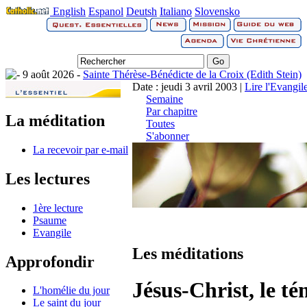
English
Espanol
Deutsh
Italiano
Slovensko
9 août 2026 -
Sainte Thérèse-Bénédicte de la Croix (Edith Stein)
Date : jeudi 3 avril 2003 |
Lire l'Evangil
Semaine
Par chapitre
La méditation
Toutes
S'abonner
La recevoir par e-mail
Les lectures
1ère lecture
Psaume
Evangile
Les méditations
Approfondir
Jésus-Christ, le té
L'homélie du jour
Le saint du jour