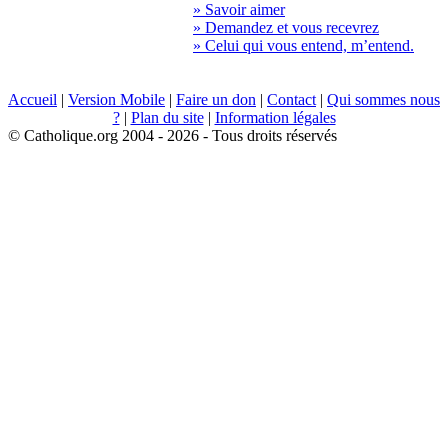
» Savoir aimer
» Demandez et vous recevrez
» Celui qui vous entend, m’entend.
Accueil
|
Version Mobile
|
Faire un don
|
Contact
|
Qui sommes nous
?
|
Plan du site
|
Information légales
© Catholique.org 2004 - 2026 - Tous droits réservés