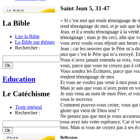
Saint Jean 5, 31-47
« Si c’est moi qui rends témoignage de 
La Bible
rend témoignage de moi, et je sais que l
Jean, et il a rendu témoignage à la véri
Lire la Bible
témoignage ; mais je dis ceci, afin que vo
La Bible par thèmes
vous avez voulu vous réjouir une heure à
Rechercher :
Jean ; car les oeuvres que le Père m’a 
moi que c’est le Père qui m’a envoyé. E
Vous n’avez jamais entendu sa voix, vous
vous, parce que vous ne croyez pas à cel
Vous sondez les Écritures, parce que vous 
rendent témoignage de moi.
Education
Et vous ne voulez pas venir à moi pour a
Mais je sais que vous n’avez point en v
Le Catéchisme
Je suis venu au nom de mon Père, et vou
vous le recevrez.
Comment pouvez-vous croire, vous qui tir
Texte intégral
gloire qui vient de Dieu seul ?
Rechercher :
Ne pensez pas que moi je vous accuserai 
vous avez mis votre espérance. Car si vou
moi. Mais si vous ne croyez pas à ses éc
Réflexion