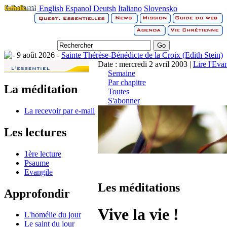
English
Espanol
Deutsh
Italiano
Slovensko
9 août 2026 -
Sainte Thérèse-Bénédicte de la Croix (Edith Stein)
Date : mercredi 2 avril 2003 |
Lire l'Eva
Semaine
Par chapitre
La méditation
Toutes
S'abonner
La recevoir par e-mail
Les lectures
1ère lecture
Psaume
Evangile
Les méditations
Approfondir
Vive la vie !
L'homélie du jour
Le saint du jour