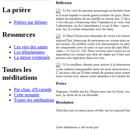
Réflexion
La prière
1) Un curé de paroisse prononçait sa dernière homél
et il avait baptisé et marié grand nombre de gens. Dans 
même les membres de ma famille ne savent pas. C’est qu
Prières par thèmes
c’est cela qui a beaucoup ému l’assistance) je veux ress
l’admiration car ils s’attendaient à ce qu’il dise « par
non, lui, il voulait ressusciter avec les siens.
Ressources
2) Jésus-Christ nous demande de croire à la résurr
aujourd’hui, beaucoup de personnes ne croient plus en cet
incroyants. On préfère croire à la réincarnation ou alor
Les vies des saints
de comprendre avec le cœur ce que nous dit saint Paul : «
vaine » (1 Cor.15, 14). Nous vivrions alors notre foi a
Les témoignages
imposition ou comme une série de règles qu’il faut suiv
La messe expliquée
aurions une espérance dans nos vies.
3) Le meilleur chemin pour arriver à la résurrectio
Toutes les
a une relation remarquable entre les mots résurrection 
C’est pour cela qu’Il était rempli de passion pour tran
méditations
nous vivons avec amour notre abandon à la volonté de
Prière
Par chap. d'Evangile
Seigneur, fortifie ma foi. Donne-moi une foi forte, v
Cette semaine
moi, la vérité de la vie éternelle.
Toutes les méditations
Résolution
Chercher une occasion pour révéler ma foi aujourd’hui
Cette méditation a été écrite par