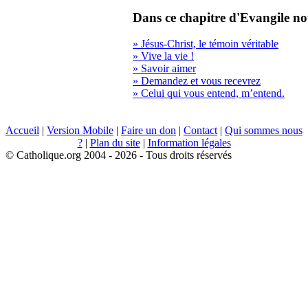
Dans ce chapitre d'Evangile no
» Jésus-Christ, le témoin véritable
» Vive la vie !
» Savoir aimer
» Demandez et vous recevrez
» Celui qui vous entend, m’entend.
Accueil
|
Version Mobile
|
Faire un don
|
Contact
|
Qui sommes nous
?
|
Plan du site
|
Information légales
© Catholique.org 2004 - 2026 - Tous droits réservés