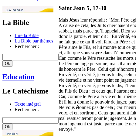
Saint Jean 5, 17-30
Mais Jésus leur répondit : "Mon Père agit
La Bible
A cause de cela, les Juifs cherchaient enc
sabbat, mais parce qu’il appelait Dieu so
Lire la Bible
donc la parole, et leur dit : "En vérité, en
La Bible par thèmes
ne fait que ce qu’il voit faire au Père ; et
Rechercher :
Père aime le Fils, et lui montre tout ce qu
ci, afin que vous soyez dans l’étonnemen
Car, comme le Père ressuscite les morts et
Le Père ne juge personne, mais il a remi
ils honorent le Père. Celui qui n’honore 
En vérité, en vérité, je vous le dis, celui
Education
vie éternelle et ne vient point en jugement
En vérité, en vérité, je vous le dis, l’heu
Le Catéchisme
du Fils de Dieu ; et ceux qui l’auront en
Car, comme le Père a la vie en lui-même, 
Et il lui a donné le pouvoir de juger, par
Texte intégral
Ne vous étonnez pas de cela ; car l’heur
Rechercher :
voix, et en sortiront. Ceux qui auront fait
mal ressusciteront pour le jugement. Je n
mon jugement est juste, parce que je ne 
envoyé."