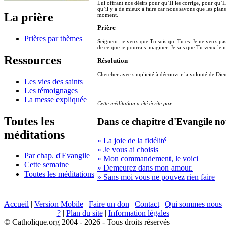
Lui offrant nos désirs pour qu’Il les corrige, pour qu’Il
qu’il y a de mieux à faire car nous savons que les plan
La prière
moment.
Prière
Prières par thèmes
Seigneur, je veux que Tu sois qui Tu es. Je ne veux pas
de ce que je pourrais imaginer. Je sais que Tu veux le 
Ressources
Résolution
Chercher avec simplicité à découvrir la volonté de Die
Les vies des saints
Les témoignages
La messe expliquée
Cette méditation a été écrite par
Toutes les
Dans ce chapitre d'Evangile no
méditations
» La joie de la fidélité
» Je vous ai choisis
Par chap. d'Evangile
» Mon commandement, le voici
Cette semaine
» Demeurez dans mon amour.
Toutes les méditations
» Sans moi vous ne pouvez rien faire
Accueil
|
Version Mobile
|
Faire un don
|
Contact
|
Qui sommes nous
?
|
Plan du site
|
Information légales
© Catholique.org 2004 - 2026 - Tous droits réservés