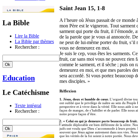
Saint Jean 15, 1-8
A l’heure où Jésus passait de ce monde à so
La Bible
mon Père est le vigneron. Tout sarment qui
sarment qui porte du fruit, il l’émonde, a
Lire la Bible
de la parole que je vous ai annoncée. 
La Bible par thèmes
ne peut de lui-même porter du fruit, s’il
Rechercher :
vous ne demeurez en moi.
Je suis le cep, vous êtes les sarments. 
fruit, car sans moi vous ne pouvez rien f
comme le sarment, et il sèche ; puis on ra
demeurez en moi, et que mes paroles de
sera accordé. Si vous portez beaucoup de 
Education
mes disciples. »
Le Catéchisme
Réflexion
1. Jésus, doux et humble de cœur.
L’orgueil divise touj
ont oublié que le privilège de naître au sein du Peuple 
Texte intégral
perspective et à vivre dans la vérité. Elle nous aide à 
Rechercher :
façon de manger, de s’habiller et de parler. Elle nous ai
notre propre façon d’être.
2. « Celui en qui je demeure porte beaucoup de fruit.
l’attitude déplorable est bien différente de la nôtre. N
juifs ont voulu que Dieu s’accommode à leurs projets. E
souvent que Jésus agisse autrement dans nos vies. Nou
que les vérités de la foi soient à notre portée. Nous devo