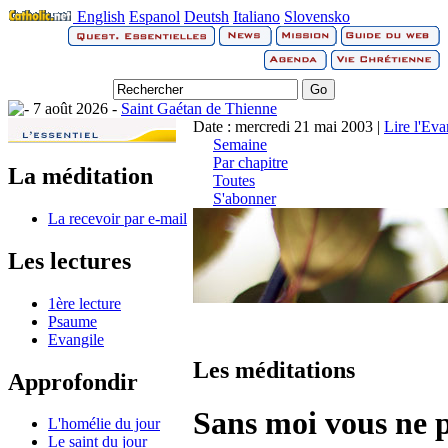
English
Espanol
Deutsh
Italiano
Slovensko
7 août 2026 -
Saint Gaétan de Thienne
Date : mercredi 21 mai 2003 |
Lire l'Eva
Semaine
Par chapitre
La méditation
Toutes
S'abonner
La recevoir par e-mail
Les lectures
1ère lecture
Psaume
Evangile
Les méditations
Approfondir
Sans moi vous ne p
L'homélie du jour
Le saint du jour