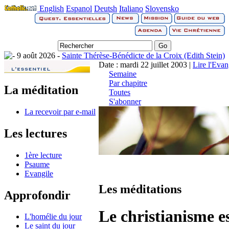
English
Espanol
Deutsh
Italiano
Slovensko
9 août 2026 -
Sainte Thérèse-Bénédicte de la Croix (Edith Stein)
Date : mardi 22 juillet 2003 |
Lire l'Evan
Semaine
Par chapitre
La méditation
Toutes
S'abonner
La recevoir par e-mail
Les lectures
1ère lecture
Psaume
Evangile
Les méditations
Approfondir
Le christianisme e
L'homélie du jour
Le saint du jour