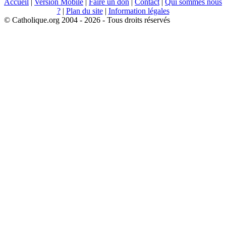
Accueil
|
Version Mobile
|
Faire un don
|
Contact
|
Qui sommes nous
?
|
Plan du site
|
Information légales
© Catholique.org 2004 - 2026 - Tous droits réservés