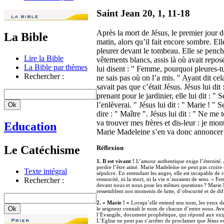
Saint Jean 20, 1, 11-18
Après la mort de Jésus, le premier jour
La Bible
matin, alors qu’il fait encore sombre. Elle
pleurer devant le tombeau. Elle se penche
Lire la Bible
vêtements blancs, assis là où avait reposé
La Bible par thèmes
lui disent : " Femme, pourquoi pleures-tu
Rechercher :
ne sais pas où on l’a mis. " Ayant dit cela,
savait pas que c’était Jésus. Jésus lui d
prenant pour le jardinier, elle lui dit : " 
l’enlèverai. " Jésus lui dit : " Marie ! " 
dire : " Maître ". Jésus lui dit : " Ne me
va trouver mes frères et dis-leur : je mo
Education
Marie Madeleine s’en va donc annoncer aux
Le Catéchisme
Réflexion
1. Il est vivant !
L’amour authentique exige l’éternité. 
perdre l’être aimé. Marie Madeleine ne peut pas croire
Texte intégral
sépulcre. En entendant les anges, elle est incapable de 
Rechercher :
ressuscité, ni la mort, ni la vie n’auraient de sens. « 
devant nous et nous pose les mêmes questions ? Marie M
ressemblent nos moments de lutte, d’obscurité et de diff
2. « Marie ! »
Lorsqu’elle entend son nom, les yeux d
le seigneur connaît le nom de chacun d’entre nous. Av
l’Evangile, document prophétique, qui répond aux exig
L’Eglise ne peut pas s’arrêter de proclamer que Jésus est