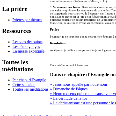
tous les hommes ». (Redemptoris Missio, n. 11)
La prière
3. Va trouver mes frères.
Dans les situations-limites, o
une valeur suprême et les sentiments de gratitude afflue
de la gratitude pour avoir vu le Seigneur, car Il nous
nous allions annoncer la joie de sa Résurrection à tou
Prières par thèmes
puissions contenir ce besoin impérieux de la proclamer 
Madeleine, ce que nous avons vu et entendu. Voilà ce que
Ressources
Prière
Seigneur, je ne veux pas que tu sois un être étranger à
Les vies des saints
Résolution
Les témoignages
Analyser si je dédie un temps tous les jours à garder le 
La messe expliquée
Toutes les
Cette méditation a été écrite par
méditations
Dans ce chapitre d'Evangile no
Par chap. d'Evangile
» Jésus nous appelle par notre nom
Cette semaine
» Dimanche de Pâques
Toutes les méditations
» Heureux ceux qui croient sans avoir v
» La certitude de la foi
» Le christianisme est une personne : le 