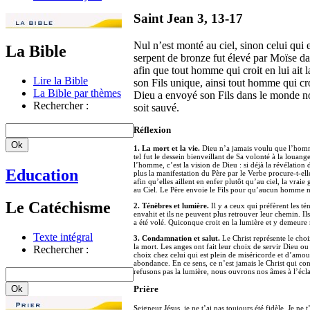
Saint Jean 3, 13-17
Nul n’est monté au ciel, sinon celui qui
La Bible
serpent de bronze fut élevé par Moïse dan
afin que tout homme qui croit en lui ait 
Lire la Bible
son Fils unique, ainsi tout homme qui croi
La Bible par thèmes
Dieu a envoyé son Fils dans le monde no
Rechercher :
soit sauvé.
Réflexion
1. La mort et la vie.
Dieu n’a jamais voulu que l’homme 
tel fut le dessein bienveillant de Sa volonté à la louang
l’homme, c’est la vision de Dieu : si déjà la révélation 
Education
plus la manifestation du Père par le Verbe procure-t-el
afin qu’elles aillent en enfer plutôt qu’au ciel, la vrai
au Ciel. Le Père envoie le Fils pour qu’aucun homme ne 
Le Catéchisme
2. Ténèbres et lumière.
Il y a ceux qui préfèrent les tén
envahit et ils ne peuvent plus retrouver leur chemin. Il
a été volé. Quiconque croit en la lumière et y demeure
Texte intégral
3. Condamnation et salut.
Le Christ représente le choix
la mort. Les anges ont fait leur choix de servir Dieu o
Rechercher :
choix chez celui qui est plein de miséricorde et d’amo
abondance. En ce sens, ce n’est jamais le Christ qui co
refusons pas la lumière, nous ouvrons nos âmes à l’écla
Prière
Seigneur Jésus, je ne t’ai pas toujours été fidèle. Je ne