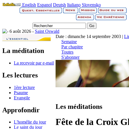
English
Espanol
Deutsh
Italiano
Slovensko
6 août 2026 -
Saint Oswald
Date : dimanche 14 septembre 2003 |
Li
Semaine
Par chapitre
La méditation
Toutes
S'abonner
La recevoir par e-mail
Les lectures
1ère lecture
Psaume
Evangile
Les méditations
Approfondir
Fête de la Croix G
L'homélie du jour
Le saint du jour