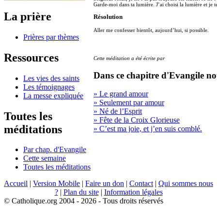
Garde-moi dans ta lumière. J’ai choisi la lumière et je t
La prière
Résolution
Aller me confesser bientôt, aujourd’hui, si possible.
Prières par thèmes
Ressources
Cette méditation a été écrite par
Dans ce chapitre d'Evangile no
Les vies des saints
Les témoignages
» Le grand amour
La messe expliquée
» Seulement par amour
» Né de l’Esprit
Toutes les
» Fête de la Croix Glorieuse
méditations
» C’est ma joie, et j’en suis comblé.
Par chap. d'Evangile
Cette semaine
Toutes les méditations
Accueil
|
Version Mobile
|
Faire un don
|
Contact
|
Qui sommes nous
?
|
Plan du site
|
Information légales
© Catholique.org 2004 - 2026 - Tous droits réservés