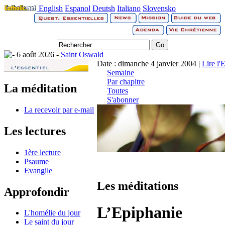
English
Espanol
Deutsh
Italiano
Slovensko
6 août 2026 -
Saint Oswald
Date : dimanche 4 janvier 2004 |
Lire l'
Semaine
Par chapitre
La méditation
Toutes
S'abonner
La recevoir par e-mail
Les lectures
1ère lecture
Psaume
Evangile
Les méditations
Approfondir
L’Epiphanie
L'homélie du jour
Le saint du jour