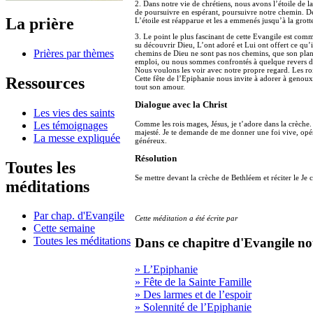
2. Dans notre vie de chrétiens, nous avons l’étoile de 
de poursuivre en espérant, poursuivre notre chemin. Dev
La prière
L’étoile est réapparue et les a emmenés jusqu’à la grott
3. Le point le plus fascinant de cette Evangile est com
su découvrir Dieu, L’ont adoré et Lui ont offert ce qu’
Prières par thèmes
chemins de Dieu ne sont pas nos chemins, que son plan
emploi, ou nous sommes confrontés à quelque revers da
Nous voulons les voir avec notre propre regard. Les ro
Ressources
Cette fête de l’Epiphanie nous invite à adorer à genou
tout son amour.
Dialogue avec la Christ
Les vies des saints
Les témoignages
Comme les rois mages, Jésus, je t’adore dans la crèche. 
majesté. Je te demande de me donner une foi vive, opér
La messe expliquée
généreux.
Résolution
Toutes les
Se mettre devant la crèche de Bethléem et réciter le Je 
méditations
Par chap. d'Evangile
Cette méditation a été écrite par
Cette semaine
Toutes les méditations
Dans ce chapitre d'Evangile no
» L’Epiphanie
» Fête de la Sainte Famille
» Des larmes et de l’espoir
» Solennité de l’Epiphanie