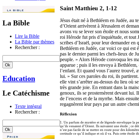
Saint Matthieu 2, 1-12
Jésus était né à Bethléem en Judée, au 
La Bible
d’Orient arrivèrent à Jérusalem et demand
avons vu se lever son étoile et nous som
Lire la Bible
roi Hérode fut pris d’inquiétude, et tout J
La Bible par thèmes
scribes d’Israël, pour leur demander en qu
Rechercher :
Bethléem en Judée, car voici ce qui est éc
pas le dernier parmi les chefs-lieux de Ju
peuple. » Alors Hérode convoqua les mages
apparue ; puis il les envoya à Bethléem, 
l’enfant. Et quand vous l’aurez trouvé, a
lui. » Sur ces paroles du roi, ils partirent
Education
elle vint s’arrêter au-dessus du lieu où se
très grande joie. En entrant dans la maiso
Le Catéchisme
genoux, ils se prosternèrent devant lui. Ils
de l’encens et de la myrrhe. Mais ensuite
regagnèrent leur pays par un autre chem
Texte intégral
Rechercher :
Réflexion
1. Un parfum de mystère et de légende enveloppe la pers
qu’ils venaient d’Orient. Ils suivaient une étoile ; ce 
n’est pas facile de se mettre en route pour des kilomèt
certitude ce qu’il indique et où il va. Puis cette étoile 