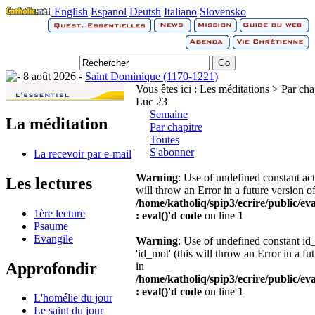
English
Espanol
Deutsh
Italiano
Slovensko
8 août 2026 -
Saint Dominique (1170-1221)
Vous êtes ici :
Les méditations > Par cha
Luc 23
Semaine
La méditation
Par chapitre
Toutes
S'abonner
La recevoir par e-mail
Warning
: Use of undefined constant act 
Les lectures
will throw an Error in a future version 
/home/katholiq/spip3/ecrire/public/e
1ère lecture
: eval()'d code
on line
1
Psaume
Evangile
Warning
: Use of undefined constant i
'id_mot' (this will throw an Error in a f
Approfondir
in
/home/katholiq/spip3/ecrire/public/e
: eval()'d code
on line
1
L'homélie du jour
Le saint du jour