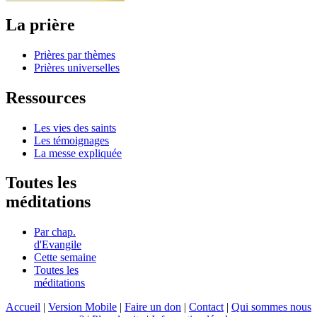
La prière
Prières par thèmes
Prières universelles
Ressources
Les vies des saints
Les témoignages
La messe expliquée
Toutes les
méditations
Par chap.
d'Evangile
Cette semaine
Toutes les
méditations
Accueil
|
Version Mobile
|
Faire un don
|
Contact
|
Qui sommes nous