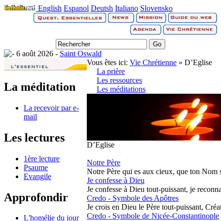
English
Espanol
Deutsh
Italiano
Slovensko
6 août 2026 -
Saint Oswald
Vous êtes ici:
Vie Chrétienne
» D’Eglise
La prière
Les ressources
La méditation
Les méditations
La recevoir par e-
mail
Les lectures
D’Eglise
1ère lecture
Notre Père
Psaume
Notre Père qui es aux cieux, que ton Nom soi
Evangile
Je confesse à Dieu
Je confesse à Dieu tout-puissant, je reconnai
Approfondir
Credo - Symbole des Apôtres
Je crois en Dieu le Père tout-puissant, Créate
Credo - Symbole de Nicée-Constantinople
L'homélie du jour