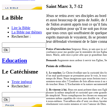
Saint Marc 3, 7-12
Jésus se retira avec ses disciples au bord
La Bible
et aussi beaucoup de gens de Judée, de J
de Sidon avaient appris tout ce qu’il faisai
Lire la Bible
sa disposition pour qu’il ne soit pas écra
La Bible par thèmes
que tous ceux qui souffraient de quelque 
Rechercher :
esprits mauvais le voyaient, ils se proster
leur défendait vivement de le faire conna
Prière d’introduction
Seigneur Jésus, je sais que tu es 
confiance pour me guider par le ministère de ton Eglise.
âmes. Marie, aide-moi à prier afin que je grandisse dans
Education
Demande
Augmente mon ardeur à servir ton Eglise, Se
Points de réflexion
Le Catéchisme
1. Le toucher.
Le Christ éveillait tant la curiosité des 
d’un mal quelconque se pressaient pour le voir, le tou
temps de Jésus. Nous imaginons que nous ferions tout no
Texte intégral
sommes-nous sûrs ? Combien de fois allons-nous à sa ren
de toucher Jésus. L’Eucharistie et la nature sacramentell
Rechercher :
2. Ils vinrent à lui.
Jésus est aussi présent dans son Egl
donner la même simplicité et curiosité que cette grande
de simplicité. Nous compliquons les choses en essayan
sommes même capables de vivre une double vie : d’un c
à nous-mêmes. Travaillons afin d’unir ces deux facettes
résolument vers notre mission et vers l’amour de Dieu.