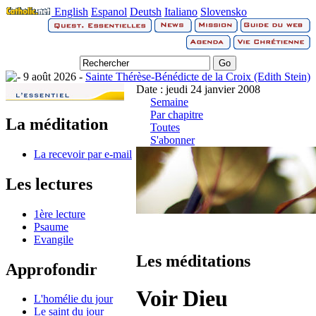
English
Espanol
Deutsh
Italiano
Slovensko
9 août 2026 -
Sainte Thérèse-Bénédicte de la Croix (Edith Stein)
Date : jeudi 24 janvier 2008
Semaine
Par chapitre
La méditation
Toutes
S'abonner
La recevoir par e-mail
Les lectures
1ère lecture
Psaume
Evangile
Les méditations
Approfondir
Voir Dieu
L'homélie du jour
Le saint du jour