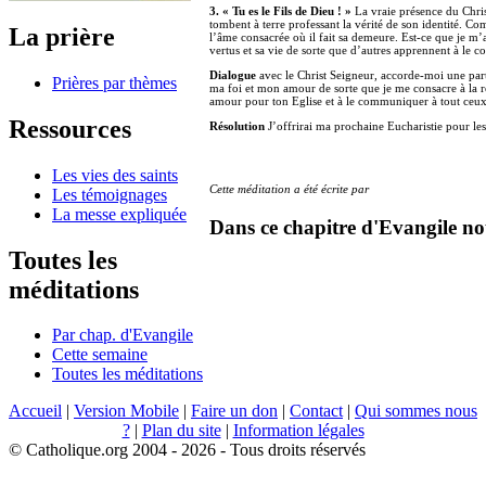
3. « Tu es le Fils de Dieu ! »
La vraie présence du Christ
tombent à terre professant la vérité de son identité. C
La prière
l’âme consacrée où il fait sa demeure. Est-ce que je m’al
vertus et sa vie de sorte que d’autres apprennent à le co
Dialogue
avec le Christ Seigneur, accorde-moi une part
Prières par thèmes
ma foi et mon amour de sorte que je me consacre à la re
amour pour ton Eglise et à le communiquer à tout ceu
Ressources
Résolution
J’offrirai ma prochaine Eucharistie pour les
Les vies des saints
Cette méditation a été écrite par
Les témoignages
La messe expliquée
Dans ce chapitre d'Evangile no
Toutes les
méditations
Par chap. d'Evangile
Cette semaine
Toutes les méditations
Accueil
|
Version Mobile
|
Faire un don
|
Contact
|
Qui sommes nous
?
|
Plan du site
|
Information légales
© Catholique.org 2004 - 2026 - Tous droits réservés