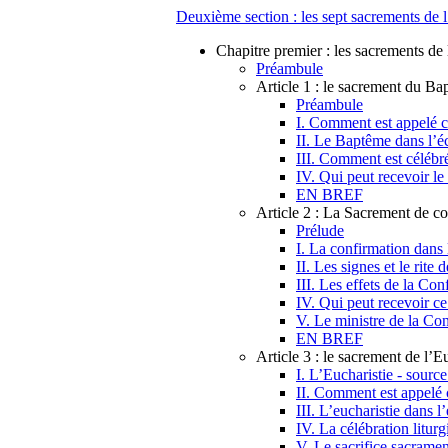
Deuxième section : les sept sacrements de l
Chapitre premier : les sacrements de l
Préambule
Article 1 : le sacrement du B
Préambule
I. Comment est appelé c
II. Le Baptême dans l’é
III. Comment est célébr
IV. Qui peut recevoir l
EN BREF
Article 2 : La Sacrement de c
Prélude
I. La confirmation dans
II. Les signes et le rite
III. Les effets de la Con
IV. Qui peut recevoir c
V. Le ministre de la Co
EN BREF
Article 3 : le sacrement de l’E
I. L’Eucharistie - source
II. Comment est appelé 
III. L’eucharistie dans 
IV. La célébration liturg
V. Le sacrifice sacramen