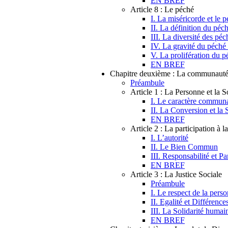
EN BREF
Article 8 : Le péché
I. La miséricorde et le 
II. La définition du péc
III. La diversité des péc
IV. La gravité du péché 
V. La prolifération du p
EN BREF
Chapitre deuxième : La communaut
Préambule
Article 1 : La Personne et la S
I. Le caractère communa
II. La Conversion et la 
EN BREF
Article 2 : La participation à l
I. L’autorité
II. Le Bien Commun
III. Responsabilité et Pa
EN BREF
Article 3 : La Justice Sociale
Préambule
I. Le respect de la per
II. Egalité et Différenc
III. La Solidarité humai
EN BREF