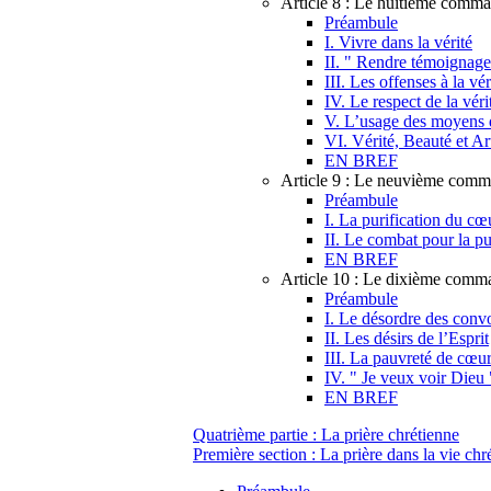
Article 8 : Le huitième comm
Préambule
I. Vivre dans la vérité
II. " Rendre témoignage 
III. Les offenses à la vér
IV. Le respect de la véri
V. L’usage des moyens 
VI. Vérité, Beauté et Ar
EN BREF
Article 9 : Le neuvième com
Préambule
I. La purification du cœ
II. Le combat pour la pu
EN BREF
Article 10 : Le dixième com
Préambule
I. Le désordre des convo
II. Les désirs de l’Esprit
III. La pauvreté de cœu
IV. " Je veux voir Dieu 
EN BREF
Quatrième partie : La prière chrétienne
Première section : La prière dans la vie chr