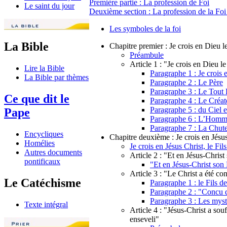
Première partie : La profession de Foi
Le saint du jour
Deuxième section : La profession de la Foi
Les symboles de la foi
La Bible
Chapitre premier : Je crois en Dieu l
Préambule
Article 1 : "Je crois en Dieu le
Lire la Bible
Paragraphe 1 : Je crois 
La Bible par thèmes
Paragraphe 2 : Le Père
Paragraphe 3 : Le Tout 
Ce que dit le
Paragraphe 4 : Le Créat
Paragraphe 5 : du Ciel e
Pape
Paragraphe 6 : L’Hom
Paragraphe 7 : La Chut
Encycliques
Chapitre deuxième : Je crois en Jésus
Homélies
Je crois en Jésus Christ, le Fi
Autres documents
Article 2 : "Et en Jésus-Christ
pontificaux
"Et en Jésus-Christ son 
Article 3 : "Le Christ a été co
Le Catéchisme
Paragraphe 1 : le Fils d
Paragraphe 2 : "Concu d
Paragraphe 3 : Les mystè
Texte intégral
Article 4 : "Jésus-Christ a souff
enseveli"