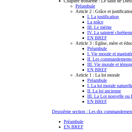
Chapitre troisième : Le salut de Dieu :
Préambule
Article 2 : Grâce et justificatio
I. La justification
La grâce
III. Le mérite
IV. La sainteté chrétien
EN BREF
Article 3 : Eglise, mère et éduc
Préambule
I. Vie morale et magistè
II. Les commandements 
III. Vie morale et témo
EN BREF
Article 1 : La loi morale
Préambule
I. La loi morale naturell
II. La loi ancienne
III. La Loi nouvelle ou
EN BREF
Deuxième section : Les dix commandemen
Préambule
EN BREF