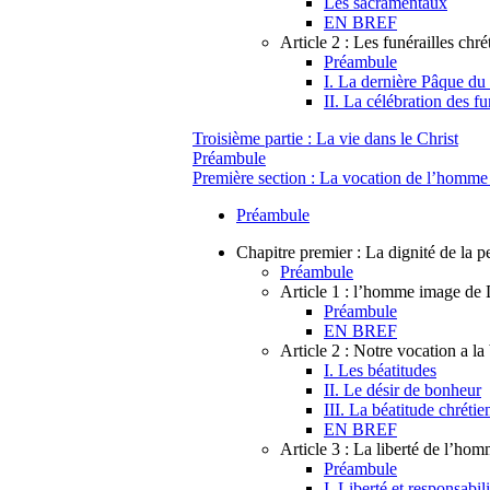
Les sacramentaux
EN BREF
Article 2 : Les funérailles chré
Préambule
I. La dernière Pâque du
II. La célébration des fu
Troisième partie : La vie dans le Christ
Préambule
Première section : La vocation de l’homme :
Préambule
Chapitre premier : La dignité de la 
Préambule
Article 1 : l’homme image de
Préambule
EN BREF
Article 2 : Notre vocation a la
I. Les béatitudes
II. Le désir de bonheur
III. La béatitude chrétie
EN BREF
Article 3 : La liberté de l’ho
Préambule
I. Liberté et responsabili