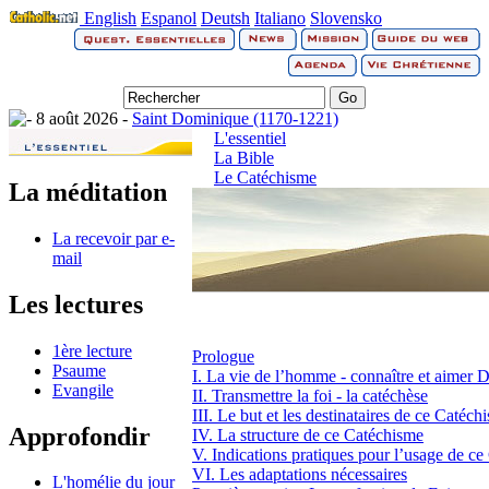
English
Espanol
Deutsh
Italiano
Slovensko
8 août 2026 -
Saint Dominique (1170-1221)
L'essentiel
La Bible
Le Catéchisme
La méditation
La recevoir par e-
mail
Les lectures
1ère lecture
Prologue
Psaume
I. La vie de l’homme - connaître et aimer 
Evangile
II. Transmettre la foi - la catéchèse
III. Le but et les destinataires de ce Catéch
Approfondir
IV. La structure de ce Catéchisme
V. Indications pratiques pour l’usage de c
VI. Les adaptations nécessaires
L'homélie du jour