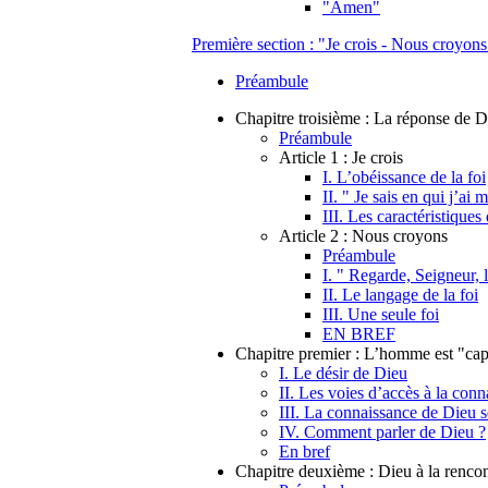
"Amen"
Première section : "Je crois - Nous croyons
Préambule
Chapitre troisième : La réponse de 
Préambule
Article 1 : Je crois
I. L’obéissance de la foi
II. " Je sais en qui j’ai
III. Les caractéristiques 
Article 2 : Nous croyons
Préambule
I. " Regarde, Seigneur, l
II. Le langage de la foi
III. Une seule foi
EN BREF
Chapitre premier : L’homme est "ca
I. Le désir de Dieu
II. Les voies d’accès à la con
III. La connaissance de Dieu s
IV. Comment parler de Dieu ?
En bref
Chapitre deuxième : Dieu à la renco