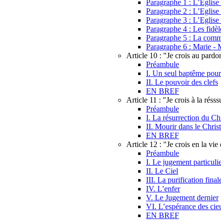
Paragraphe 1 : L’Eglise
Paragraphe 2 : L’Eglise
Paragraphe 3 : L’Eglise 
Paragraphe 4 : Les fidèle
Paragraphe 5 : La comm
Paragraphe 6 : Marie - 
Article 10 : "Je crois au pard
Préambule
I. Un seul baptême pour
II. Le pouvoir des clefs
EN BREF
Article 11 : "Je crois à la réss
Préambule
I. La résurrection du Chr
II. Mourir dans le Chris
EN BREF
Article 12 : "Je crois en la vie 
Préambule
I. Le jugement particuli
II. Le Ciel
III. La purification fina
IV. L’enfer
V. Le Jugement dernier
VI. L’espérance des cie
EN BREF