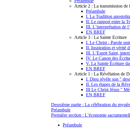
Préambule
Article 2 : La transmission de 
Préambule
I. La Tradition apostoli
II. Le rapport entre la T
III. L’interprétation de l
EN BREF
Article 3 : La Sainte Ecriture
I. Le Christ - Parole uni
II. Inspiration et vérité 
III. L’Esprit Saint, inter
IV. Le Canon des Écritu
V. La Sainte Écriture da
EN BREF
Article 1 : La Révélation de D
I. Dieu révèle son " dess
II. Les étapes de la Rév
III Le Christ Jésus " Mé
EN BREF
Deuxième partie : La célébration du mystèr
Préambule
Première section : L’économie sacramentel
Préambule