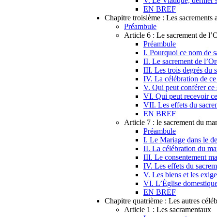
V. Le Viatique, dernier 
EN BREF
Chapitre troisième : Les sacrements
Préambule
Article 6 : Le sacrement de l’
Préambule
I. Pourquoi ce nom de s
II. Le sacrement de l’O
III. Les trois degrés du
IV. La célébration de c
V. Qui peut conférer ce
VI. Qui peut recevoir c
VII. Les effets du sacre
EN BREF
Article 7 : le sacrement du ma
Préambule
I. Le Mariage dans le d
II. La célébration du ma
III. Le consentement ma
IV. Les effets du sacre
V. Les biens et les exig
VI. L’Église domestiqu
EN BREF
Chapitre quatrième : Les autres céléb
Article 1 : Les sacramentaux