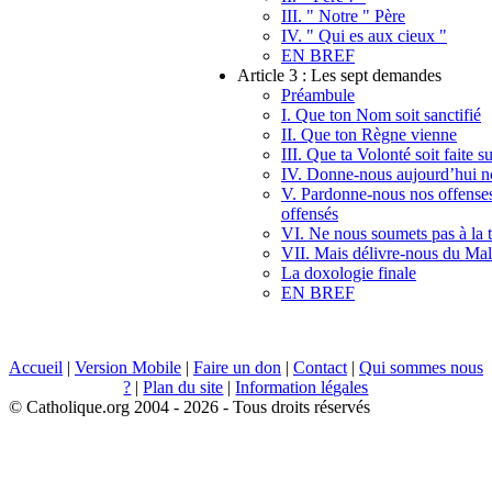
III. " Notre " Père
IV. " Qui es aux cieux "
EN BREF
Article 3 : Les sept demandes
Préambule
I. Que ton Nom soit sanctifié
II. Que ton Règne vienne
III. Que ta Volonté soit faite s
IV. Donne-nous aujourd’hui no
V. Pardonne-nous nos offense
offensés
VI. Ne nous soumets pas à la t
VII. Mais délivre-nous du Mal
La doxologie finale
EN BREF
Accueil
|
Version Mobile
|
Faire un don
|
Contact
|
Qui sommes nous
?
|
Plan du site
|
Information légales
© Catholique.org 2004 - 2026 - Tous droits réservés