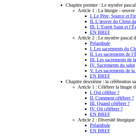
Chapitre premier : Le mystère pascal
Article 1 : La liturgie - oeuvre
I. Le Père, Source et Fin
II. L’œuvre du Christ dan
III. L’Esprit Saint et l’É
EN BREF
Article 2 : Le mystère pascal 
Préambule
I. Les sacrements du Chr
II. Les sacrements de l’
III. Les sacrements de la
IV. Sacrements du salut
V. Les sacrements de la 
EN BREF
Chapitre deuxième : la célébration s
Article 1 : Célébrer la litugie d
I. Qui célèbre ?
II. Comment célébrer ?
III. Quand célébrer ?
IV. Où célébrer ?
EN BREF
Article 2 : Diversité liturgique
Préambule
EN BREF