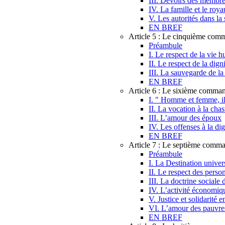
III. Devoirs des membres
IV. La famille et le roy
V. Les autorités dans la 
EN BREF
Article 5 : Le cinquième co
Préambule
I. Le respect de la vie 
II. Le respect de la dig
III. La sauvegarde de la
EN BREF
Article 6 : Le sixième comma
I. " Homme et femme, il 
II. La vocation à la chas
III. L’amour des époux
IV. Les offenses à la di
EN BREF
Article 7 : Le septième com
Préambule
I. La Destination univers
II. Le respect des perso
III. La doctrine sociale 
IV. L’activité économique
V. Justice et solidarité e
VI. L’amour des pauvre
EN BREF