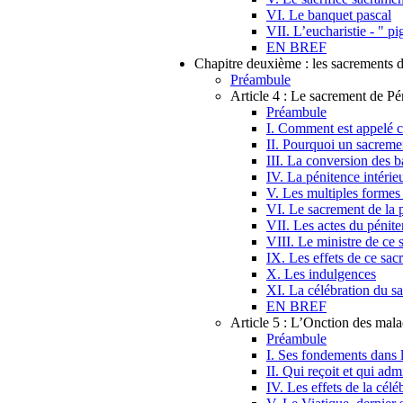
VI. Le banquet pascal
VII. L’eucharistie - " pi
EN BREF
Chapitre deuxième : les sacrements 
Préambule
Article 4 : Le sacrement de Pé
Préambule
I. Comment est appelé c
II. Pourquoi un sacremen
III. La conversion des b
IV. La pénitence intérie
V. Les multiples formes 
VI. Le sacrement de la p
VII. Les actes du pénite
VIII. Le ministre de ce
IX. Les effets de ce sac
X. Les indulgences
XI. La célébration du s
EN BREF
Article 5 : L’Onction des mal
Préambule
I. Ses fondements dans
II. Qui reçoit et qui adm
IV. Les effets de la cél