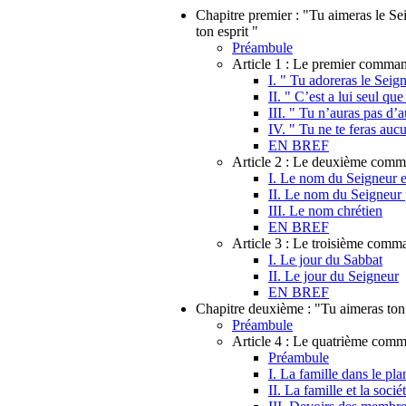
Chapitre premier : "Tu aimeras le Sei
ton esprit "
Préambule
Article 1 : Le premier comma
I. " Tu adoreras le Seign
II. " C’est a lui seul que
III. " Tu n’auras pas d’
IV. " Tu ne te feras auc
EN BREF
Article 2 : Le deuxième com
I. Le nom du Seigneur es
II. Le nom du Seigneur
III. Le nom chrétien
EN BREF
Article 3 : Le troisième com
I. Le jour du Sabbat
II. Le jour du Seigneur
EN BREF
Chapitre deuxième : "Tu aimeras t
Préambule
Article 4 : Le quatrième co
Préambule
I. La famille dans le pl
II. La famille et la socié