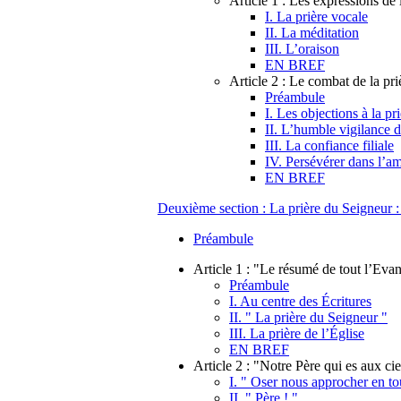
Article 1 : Les expressions de 
I. La prière vocale
II. La méditation
III. L’oraison
EN BREF
Article 2 : Le combat de la pri
Préambule
I. Les objections à la pr
II. L’humble vigilance 
III. La confiance filiale
IV. Persévérer dans l’a
EN BREF
Deuxième section : La prière du Seigneur :
Préambule
Article 1 : "Le résumé de tout l’Evan
Préambule
I. Au centre des Écritures
II. " La prière du Seigneur "
III. La prière de l’Église
EN BREF
Article 2 : "Notre Père qui es aux ci
I. " Oser nous approcher en to
II. " Père ! "