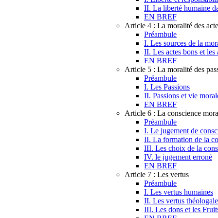
II. La liberté humaine d
EN BREF
Article 4 : La moralité des ac
Préambule
I. Les sources de la mora
II. Les actes bons et les
EN BREF
Article 5 : La moralité des pas
Préambule
I. Les Passions
II. Passions et vie moral
EN BREF
Article 6 : La conscience mora
Préambule
I. Le jugement de consc
II. La formation de la c
III. Les choix de la con
IV. le jugement erroné
EN BREF
Article 7 : Les vertus
Préambule
I. Les vertus humaines
II. Les vertus théologale
III. Les dons et les Frui