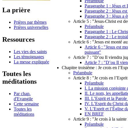
Préambule
Paragraphe 1 : Jésus et I
La prière
Paragraphe 2 : Jésus est
Paragraphe 3 : Jésus a é
Article 5 : "Jesus-Christ est d
Prières par thèmes
Préambule
Prières universelles
Paragraphe 1 : Le Chris
Paragraphe 2 : Le troisiè
Ressources
Article 6 : "Jesus est monté aux
Article 6 : "Jesus est mo
Les vies des saints
puissant"
Les témoignages
Article 7 : "D’ou Il viendra jug
La messe expliquée
Article 7 : "D’ou Il vien
Chapitre troisième : Je crois en l’Espr
Toutes les
Préambule
Article 8 : "Je crois en l’Espri
méditations
Préambule
I. La mission conjointe d
II. Le nom, les appellati
Par chap.
III. L’Esprit et la Paro
d'Evangile
IV. L’Esprit du Christ d
Cette semaine
V. L’Esprit et l’Église d
Toutes les
EN BREF
méditations
Article 9 : "Je crois à la saint
Préambule