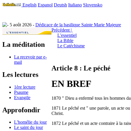
English
Espanol
Deutsh
Italiano
Slovensko
5 août 2026 -
Dédicace de la basilique Sainte Marie Majeure
Précédent |
L'essentiel
La Bible
La méditation
Le Catéchisme
La recevoir par e-
mail
Article 8 : Le péché
Les lectures
EN BREF
1ère lecture
Psaume
Evangile
1870 " Dieu a enfermé tous les hommes dans
1871 Le péché est " une parole, un acte ou u
Approfondir
Christ.
L'homélie du jour
1872 Le péché et un acte contraire à la raiso
Le saint du jour