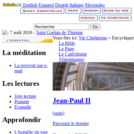
English
Espanol
Deutsh
Italiano
Slovensko
7 août 2026 -
Saint Gaétan de Thienne
Vous êtes ici:
Vie Chrétienne
» Encyclique
La Bible
Le Pape
La méditation
Le Catéchisme
Témoignages
La recevoir par e-
mail
Les lectures
1ère lecture
Jean-Paul II
Psaume
Evangile
[suite]
Approfondir
Parcourir le dossier
L'homélie du jour