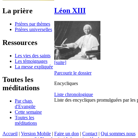
Léon XIII
La prière
Prières par thèmes
Prières universelles
Ressources
Les vies des saints
Les témoignages
[suite]
La messe expliquée
Parcourir le dossier
Toutes les
Encycliques
méditations
Liste chronologique
Liste des encycliques promulguées par les p
Par chap.
d'Evangile
Cette semaine
Toutes les
méditations
Accueil
|
Version Mobile
|
Faire un don
|
Contact
|
Qui sommes nous