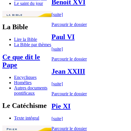
Benoit XVI
Le saint du jour
[suite]
Parcourir le dossier
La Bible
Paul VI
Lire la Bible
La Bible par thèmes
[suite]
Ce que dit le
Parcourir le dossier
Pape
Jean XXIII
Encycliques
Homélies
[suite]
Autres documents
pontificaux
Parcourir le dossier
Le Catéchisme
Pie XI
Texte intégral
[suite]
Parcourir le dossier