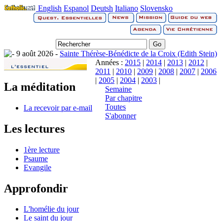
English
Espanol
Deutsh
Italiano
Slovensko
9 août 2026 -
Sainte Thérèse-Bénédicte de la Croix (Edith Stein)
Années :
2015
|
2014
|
2013
|
2012
|
2011
|
2010
|
2009
|
2008
|
2007
|
2006
|
2005
|
2004
|
2003
|
La méditation
Semaine
Par chapitre
Toutes
La recevoir par e-mail
S'abonner
Les lectures
1ère lecture
Psaume
Evangile
Approfondir
L'homélie du jour
Le saint du jour