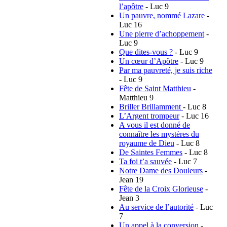
l’apôtre
- Luc 9
Un pauvre, nommé Lazare
-
Luc 16
Une pierre d’achoppement
-
Luc 9
Que dites-vous ?
- Luc 9
Un cœur d’Apôtre
- Luc 9
Par ma pauvreté, je suis riche
- Luc 9
Fête de Saint Matthieu
-
Matthieu 9
Briller Brillamment
- Luc 8
L’Argent trompeur
- Luc 16
A vous il est donné de
connaître les mystères du
royaume de Dieu
- Luc 8
De Saintes Femmes
- Luc 8
Ta foi t’a sauvée
- Luc 7
Notre Dame des Douleurs
-
Jean 19
Fête de la Croix Glorieuse
-
Jean 3
Au service de l’autorité
- Luc
7
Un appel à la conversion
-