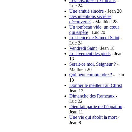
Les Disciples d’Emmaüs
-
Luc 24
Une amitié sincère
- Jean 20
Des intentions secrètes
découvertes
- Matthieu 28
Un tombeau vide, un cœur
qui espère
- Luc 20
Le silence de Samedi Saint
-
Luc 24
Vendredi Saint
- Jean 18
Le lavement des pieds
- Jean
13
Serait-ce moi, Seigneur ?
-
Matthieu 26
Qui peut comprendre ?
- Jean
13
Donner le meilleur au Christ
-
Jean 12
Dimanche des Rameaux
-
Luc 22
Dieu fait partie de l’équation
-
Jean 11
Une vie qui abolit la mort
-
Jean 8