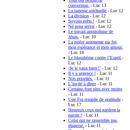
Tous ont besoin de
conversion.
- Luc 13
La paresse spirituelle
- Luc 12
La division
- Luc 12
Soyons prêts !
- Luc 12
Né pour servir
- Luc 12
Le travail apostolique de
Jésus.
- Luc 10
La prière augmente ma foi,
mon espérance et mon amour.
- Luc 18
Le blasphème contre l’Esprit
-
Luc 12
‘Je le vaux bien !’
- Luc 12
Il y a urgence !
- Luc 11
Nos priorités.
- Luc 11
L’invité à dîner
- Luc 11
Certains font plus avec moins
- Luc 11
Une Foi remplie de gratitude
-
Luc 17
Heureux ceux qui gardent la
parole !
- Luc 11
Celui qui ne rassemble pas,
disperse.
- Luc 11