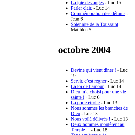
La joie des anges
- Luc 15
Parler clair.
- Luc 14
Commémoration des défunts
-
Jean 6
Solennité de la Toussaint
-
Matthieu 5
octobre 2004
Devine qui vient dîner !
- Luc
19
Servir, c’est régner
- Luc 14
La loi de l’amour
- Luc 14
Dieu m’a choisi pour une vie
sainte !
- Luc 6
La porte étroite
- Luc 13
Nous sommes les branches de
Dieu
- Luc 13
Nous voilà délivrés !
- Luc 13
Deux hommes montèrent au
Temple ...
- Luc 18