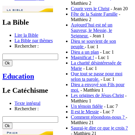
Matthieu 2
Courir vers le Christ
- Jean 20
Fête de la Sainte Famille
-
Matthieu 2
La Bible
Aujourd’hui est né un
Sauveur, le Messie, le
Lire la Bible
Seigneur.
- Jean 1
La Bible par thèmes
Dieu se souvient de son
Rechercher :
peuple
- Luc 1
Dieu a un plan
- Luc 1
Magnificat !
- Luc 1
La charité désintéressée de
Marie
- Luc 1
Que tout se passe pour moi
Education
selon ta parole.
- Luc 1
Dieu a envoyé son Fils pour
Le Catéchisme
moi.
- Matthieu 1
Les origines de Jésus-Christ
-
Matthieu 1
Texte intégral
Un témoin fidèle
- Luc 7
Rechercher :
Il est le Messie
- Luc 7
Comment répondons-nous ?
-
Matthieu 21
Saurai-je dire ce que je crois ?
- Matthieu 21