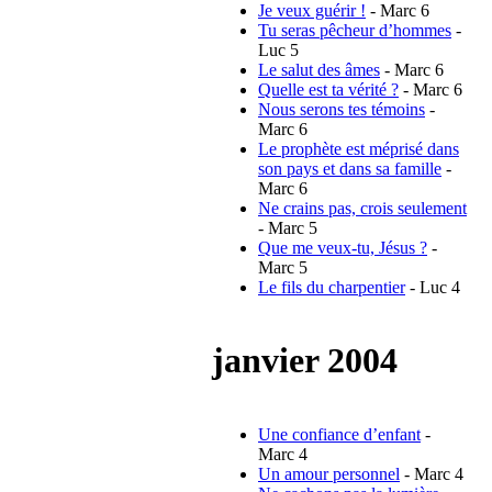
Je veux guérir !
- Marc 6
Tu seras pêcheur d’hommes
-
Luc 5
Le salut des âmes
- Marc 6
Quelle est ta vérité ?
- Marc 6
Nous serons tes témoins
-
Marc 6
Le prophète est méprisé dans
son pays et dans sa famille
-
Marc 6
Ne crains pas, crois seulement
- Marc 5
Que me veux-tu, Jésus ?
-
Marc 5
Le fils du charpentier
- Luc 4
janvier 2004
Une confiance d’enfant
-
Marc 4
Un amour personnel
- Marc 4