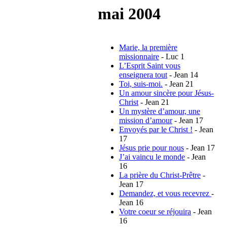
mai 2004
Marie, la première
missionnaire
- Luc 1
L’Esprit Saint vous
enseignera tout
- Jean 14
Toi, suis-moi.
- Jean 21
Un amour sincère pour Jésus-
Christ
- Jean 21
Un mystère d’amour, une
mission d’amour
- Jean 17
Envoyés par le Christ !
- Jean
17
Jésus prie pour nous
- Jean 17
J’ai vaincu le monde
- Jean
16
La prière du Christ-Prêtre
-
Jean 17
Demandez, et vous recevrez
-
Jean 16
Votre coeur se réjouira
- Jean
16