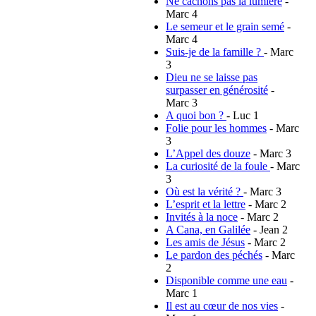
Ne cachons pas la lumière
-
Marc 4
Le semeur et le grain semé
-
Marc 4
Suis-je de la famille ?
- Marc
3
Dieu ne se laisse pas
surpasser en générosité
-
Marc 3
A quoi bon ?
- Luc 1
Folie pour les hommes
- Marc
3
L’Appel des douze
- Marc 3
La curiosité de la foule
- Marc
3
Où est la vérité ?
- Marc 3
L’esprit et la lettre
- Marc 2
Invités à la noce
- Marc 2
A Cana, en Galilée
- Jean 2
Les amis de Jésus
- Marc 2
Le pardon des péchés
- Marc
2
Disponible comme une eau
-
Marc 1
Il est au cœur de nos vies
-