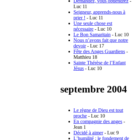
Demandez, vous obtiendrez
-
Luc 11
Seigneur, apprends-nous à
prier !
- Luc 11
Une seule chose est
nécessaire
- Luc 10
Le Bon Samaritain
- Luc 10
Nous n’avons fait que notre
devoir
- Luc 17
Fête des Anges Guardiens
-
Matthieu 18
Sainte Thérèse de l’Enfant
Jésus
- Luc 10
septembre 2004
Le règne de Dieu est tout
proche
- Luc 10
En compagnie des anges
-
Jean 1
Décidé à aimer
- Luc 9
L’humilité : le fondement de