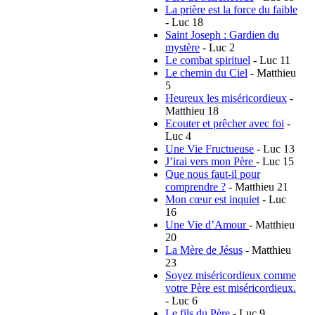
La prière est la force du faible
- Luc 18
Saint Joseph : Gardien du
mystère
- Luc 2
Le combat spirituel
- Luc 11
Le chemin du Ciel
- Matthieu
5
Heureux les miséricordieux
-
Matthieu 18
Ecouter et prêcher avec foi
-
Luc 4
Une Vie Fructueuse
- Luc 13
J’irai vers mon Père
- Luc 15
Que nous faut-il pour
comprendre ?
- Matthieu 21
Mon cœur est inquiet
- Luc
16
Une Vie d’Amour
- Matthieu
20
La Mère de Jésus
- Matthieu
23
Soyez miséricordieux comme
votre Père est miséricordieux.
- Luc 6
Le fils du Père
- Luc 9