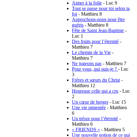
Aimer à la folie
- Luc 9
Tout se passe pour toi selon ta
foi
- Matthieu 8
Approchons-nous pour être
guéris
- Matthieu 8
Fête de Saint Jean-Baptiste
-
Luc 1
Des fruits pour l’éternité
-
Matthieu 7
Le chemin de la Vie
-
Matthieu 7
Ne jugeons pas
- Matthieu 7
Pour vous, qui suis-je ?
- Luc
3
Frères et sœurs du Christ
-
Matthieu 12
Heureuse celle qui a cru
- Luc
2
Un cœur de berger
- Luc 15
Une vie pimentée
- Matthieu
6
Un trésor pour l’éternité
-
Matthieu 6
« FRIENDS »
- Matthieu 5
Une nouvelle notion de ce qui