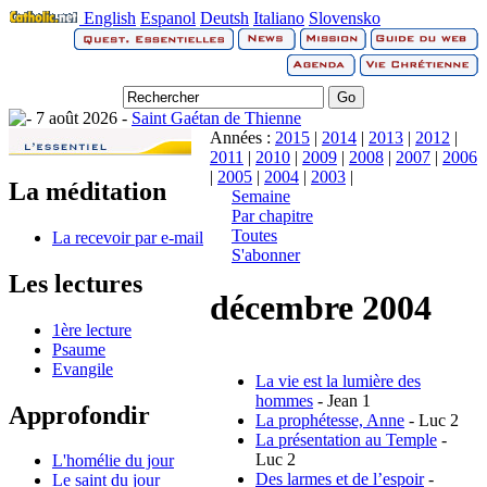
English
Espanol
Deutsh
Italiano
Slovensko
7 août 2026 -
Saint Gaétan de Thienne
Années :
2015
|
2014
|
2013
|
2012
|
2011
|
2010
|
2009
|
2008
|
2007
|
2006
|
2005
|
2004
|
2003
|
La méditation
Semaine
Par chapitre
Toutes
La recevoir par e-mail
S'abonner
Les lectures
décembre 2004
1ère lecture
Psaume
Evangile
La vie est la lumière des
hommes
- Jean 1
Approfondir
La prophétesse, Anne
- Luc 2
La présentation au Temple
-
Luc 2
L'homélie du jour
Des larmes et de l’espoir
-
Le saint du jour