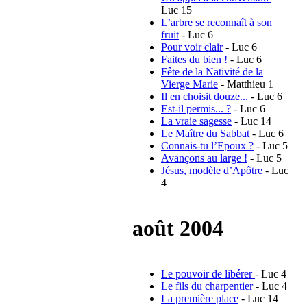
Luc 15
L’arbre se reconnaît à son
fruit
- Luc 6
Pour voir clair
- Luc 6
Faites du bien !
- Luc 6
Fête de la Nativité de la
Vierge Marie
- Matthieu 1
Il en choisit douze...
- Luc 6
Est-il permis... ?
- Luc 6
La vraie sagesse
- Luc 14
Le Maître du Sabbat
- Luc 6
Connais-tu l’Epoux ?
- Luc 5
Avançons au large !
- Luc 5
Jésus, modèle d’Apôtre
- Luc
4
août 2004
Le pouvoir de libérer
- Luc 4
Le fils du charpentier
- Luc 4
La première place
- Luc 14