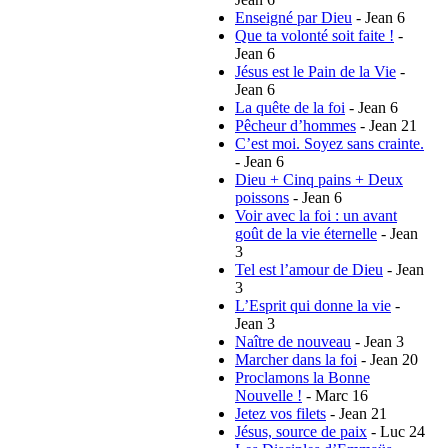
Enseigné par Dieu
- Jean 6
Que ta volonté soit faite !
-
Jean 6
Jésus est le Pain de la Vie
-
Jean 6
La quête de la foi
- Jean 6
Pêcheur d’hommes
- Jean 21
C’est moi. Soyez sans crainte.
- Jean 6
Dieu + Cinq pains + Deux
poissons
- Jean 6
Voir avec la foi : un avant
goût de la vie éternelle
- Jean
3
Tel est l’amour de Dieu
- Jean
3
L’Esprit qui donne la vie
-
Jean 3
Naître de nouveau
- Jean 3
Marcher dans la foi
- Jean 20
Proclamons la Bonne
Nouvelle !
- Marc 16
Jetez vos filets
- Jean 21
Jésus, source de paix
- Luc 24