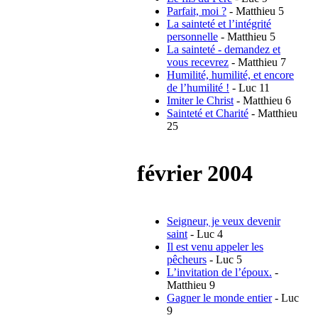
Parfait, moi ?
- Matthieu 5
La sainteté et l’intégrité
personnelle
- Matthieu 5
La sainteté - demandez et
vous recevrez
- Matthieu 7
Humilité, humilité, et encore
de l’humilité !
- Luc 11
Imiter le Christ
- Matthieu 6
Sainteté et Charité
- Matthieu
25
février 2004
Seigneur, je veux devenir
saint
- Luc 4
Il est venu appeler les
pêcheurs
- Luc 5
L’invitation de l’époux.
-
Matthieu 9
Gagner le monde entier
- Luc
9