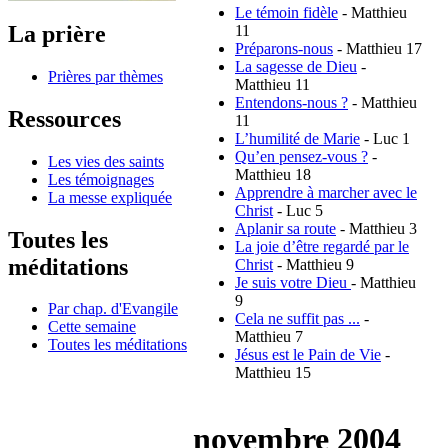
Le témoin fidèle
- Matthieu
La prière
11
Préparons-nous
- Matthieu 17
La sagesse de Dieu
-
Prières par thèmes
Matthieu 11
Entendons-nous ?
- Matthieu
Ressources
11
L’humilité de Marie
- Luc 1
Qu’en pensez-vous ?
-
Les vies des saints
Matthieu 18
Les témoignages
Apprendre à marcher avec le
La messe expliquée
Christ
- Luc 5
Aplanir sa route
- Matthieu 3
Toutes les
La joie d’être regardé par le
méditations
Christ
- Matthieu 9
Je suis votre Dieu
- Matthieu
9
Par chap. d'Evangile
Cela ne suffit pas ...
-
Cette semaine
Matthieu 7
Toutes les méditations
Jésus est le Pain de Vie
-
Matthieu 15
novembre 2004