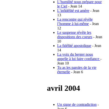
L’humilité nous prépare pour
le Ciel
- Jean 14
L’infidélité est amère
- Jean
13
La rencontre qui révèle
l’homme à lui-même
- Jean
12
Le suspense révèle les
dispositions des coeurs
- Jean
10
La fidélité apostolique
- Jean
14
La voix du berger nous
appelle à lui faire confiance
-
Jean 10
Tu as les paroles de la vie
éternelle
- Jean 6
avril 2004
Un signe de contradiction
-
Jean 6