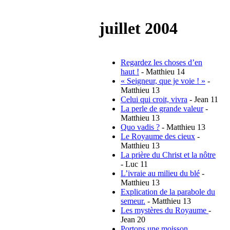
juillet 2004
Regardez les choses d’en
haut !
- Matthieu 14
« Seigneur, que je voie ! »
-
Matthieu 13
Celui qui croit, vivra
- Jean 11
La perle de grande valeur
-
Matthieu 13
Quo vadis ?
- Matthieu 13
Le Royaume des cieux
-
Matthieu 13
La prière du Christ et la nôtre
- Luc 11
L’ivraie au milieu du blé
-
Matthieu 13
Explication de la parabole du
semeur.
- Matthieu 13
Les mystères du Royaume
-
Jean 20
Portons une moisson