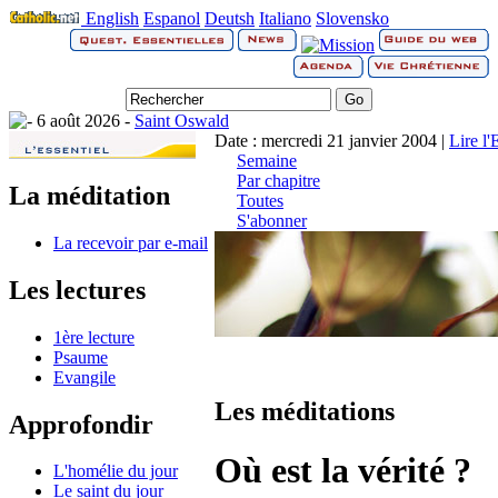
English
Espanol
Deutsh
Italiano
Slovensko
6 août 2026 -
Saint Oswald
Date : mercredi 21 janvier 2004 |
Lire l
Semaine
Par chapitre
La méditation
Toutes
S'abonner
La recevoir par e-mail
Les lectures
1ère lecture
Psaume
Evangile
Les méditations
Approfondir
Où est la vérité ?
L'homélie du jour
Le saint du jour