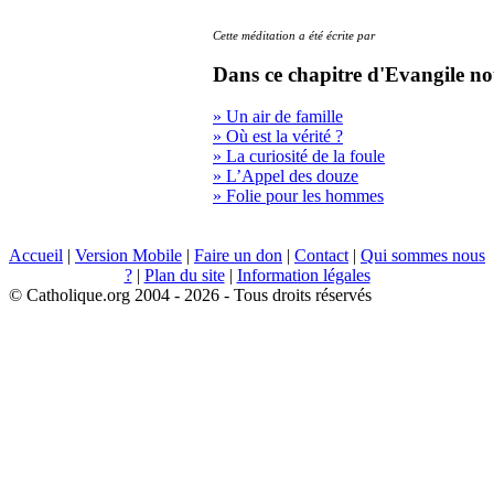
Cette méditation a été écrite par
Dans ce chapitre d'Evangile no
» Un air de famille
» Où est la vérité ?
» La curiosité de la foule
» L’Appel des douze
» Folie pour les hommes
Accueil
|
Version Mobile
|
Faire un don
|
Contact
|
Qui sommes nous
?
|
Plan du site
|
Information légales
© Catholique.org 2004 - 2026 - Tous droits réservés