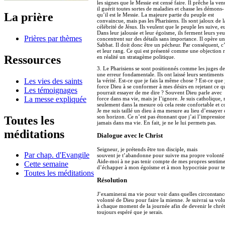
les signes que le Messie est censé faire. Il prêche la 
il guérit toutes sortes de maladies et chasse les démons
La prière
qu’il est le Messie. La majeure partie du peuple est
convaincue, mais pas les Pharisiens. Ils sont jaloux de l
célébrité de Jésus. Ils veulent que le peuple les suive, e
Dans leur jalousie et leur égoïsme, ils ferment leurs yeux
Prières par thèmes
concentrent sur des détails sans importance. Il opère u
Sabbat. Il doit donc être un pécheur. Par conséquent, c
et leur rang. Ce qui est présenté comme une objection r
Ressources
en réalité un stratagème politique.
3. Le Pharisiens se sont positionnés comme les juges de
une erreur fondamentale. Ils ont laissé leurs sentiments
Les vies des saints
la vérité. Est-ce que je fais la même chose ? Est-ce que 
force Dieu à se conformer à mes désirs en rejetant ce qu
Les témoignages
pourrait essayer de me dire ? Souvent Dieu parle avec
La messe expliquée
force dans ma vie, mais je l’ignore. Je suis catholique,
seulement dans la mesure où cela reste confortable e
Je me suis taillé un dieu à ma mesure au lieu d’essayer 
son horizon. Ce n’est pas étonnant que j’ai l’impressio
Toutes les
jamais dans ma vie. En fait, je ne le lui permets pas.
méditations
Dialogue avec le Christ
Seigneur, je prétends être ton disciple, mais
Par chap. d'Evangile
souvent je t’abandonne pour suivre ma propre volonté 
Aide-moi à ne pas tenir compte de mes propres sentime
Cette semaine
d’échapper à mon égoïsme et à mon hypocrisie pour te
Toutes les méditations
Résolution
J’examinerai ma vie pour voir dans quelles circonstanc
volonté de Dieu pour faire la mienne. Je suivrai sa vol
à chaque moment de la journée afin de devenir le chrét
toujours espéré que je serais.