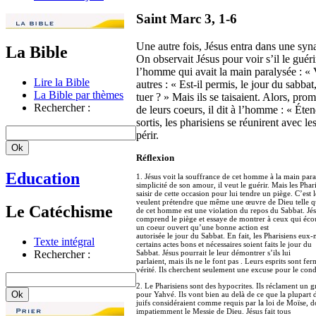
Saint Marc 3, 1-6
Une autre fois, Jésus entra dans une syna
La Bible
On observait Jésus pour voir s’il le guérir
l’homme qui avait la main paralysée : « 
Lire la Bible
autres : « Est-il permis, le jour du sabbat
La Bible par thèmes
tuer ? » Mais ils se taisaient. Alors, pr
Rechercher :
de leurs coeurs, il dit à l’homme : « Éten
sortis, les pharisiens se réunirent avec 
périr.
Réflexion
Education
1. Jésus voit la souffrance de cet homme à la main para
simplicité de son amour, il veut le guérir. Mais les Phar
saisir de cette occasion pour lui tendre un piège. C’est l
veulent prétendre que même une œuvre de Dieu telle q
Le Catéchisme
de cet homme est une violation du repos du Sabbat. Jé
comprend le piège et essaye de montrer à ceux qui éco
un coeur ouvert qu’une bonne action est
autorisée le jour du Sabbat. En fait, les Pharisiens eu
Texte intégral
certains actes bons et nécessaires soient faits le jour du
Rechercher :
Sabbat. Jésus pourrait le leur démontrer s’ils lui
parlaient, mais ils ne le font pas . Leurs esprits sont fer
vérité. Ils cherchent seulement une excuse pour le con
2. Le Pharisiens sont des hypocrites. Ils réclament un
pour Yahvé. Ils vont bien au delà de ce que la plupart 
juifs considéraient comme requis par la loi de Moïse, d
impatiemment le Messie de Dieu. Jésus fait tous