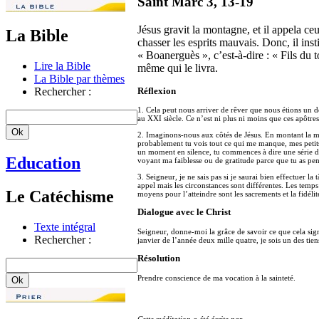
Saint Marc 3, 13-19
Jésus gravit la montagne, et il appela ceu
La Bible
chasser les esprits mauvais. Donc, il ins
« Boanerguès », c’est-à-dire : « Fils du
Lire la Bible
même qui le livra.
La Bible par thèmes
Rechercher :
Réflexion
1. Cela peut nous arriver de rêver que nous étions un d
au XXI siècle. Ce n’est ni plus ni moins que ces apôtres
2. Imaginons-nous aux côtés de Jésus. En montant la mon
probablement tu vois tout ce qui me manque, mes petits e
un moment en silence, tu commences à dire une série de 
Education
voyant ma faiblesse ou de gratitude parce que tu as pen
3. Seigneur, je ne sais pas si je saurai bien effectuer
appel mais les circonstances sont différentes. Les temps
Le Catéchisme
moyens pour l’atteindre sont les sacrements et la fidélit
Dialogue avec le Christ
Texte intégral
Seigneur, donne-moi la grâce de savoir ce que cela sign
Rechercher :
janvier de l’année deux mille quatre, je sois un des tie
Résolution
Prendre conscience de ma vocation à la sainteté.
Cette méditation a été écrite par