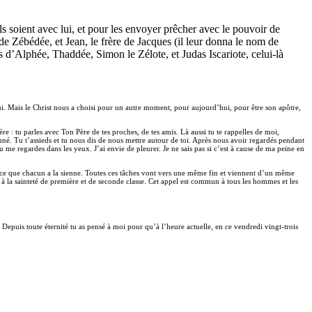
’ils soient avec lui, et pour les envoyer prêcher avec le pouvoir de
 de Zébédée, et Jean, le frère de Jacques (il leur donna le nom de
s d’Alphée, Thaddée, Simon le Zélote, et Judas Iscariote, celui-là
Lui. Mais le Christ nous a choisi pour un autre moment, pour aujourd’hui, pour être son apôtre,
 : tu parles avec Ton Père de tes proches, de tes amis. Là aussi tu te rappelles de moi,
onné. Tu t’assieds et tu nous dis de nous mettre autour de toi. Après nous avoir regardés pendant
me regardes dans les yeux. J’ai envie de pleurer. Je ne sais pas si c’est à cause de ma peine en
 parce que chacun a la sienne. Toutes ces tâches vont vers une même fin et viennent d’un même
s à la sainteté de première et de seconde classe. Cet appel est commun à tous les hommes et les
Depuis toute éternité tu as pensé à moi pour qu’à l’heure actuelle, en ce vendredi vingt-trois