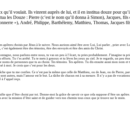
x qu’il voulait. Ils vinrent auprès de lui, et il en institua douze pour qu
titua les Douze : Pierre (c’est le nom qu’il donna à Simon), Jacques, fils
 tonnerre »), André, Philippe, Barthélemy, Matthieu, Thomas, Jacques fil
es apôtres choisis par Jésus à le suivre. Nous aurions aimé être avec Lui, Lui parler , prier avec 
, c’est également être des témoins, être des envoyés et être des amis du Christ.
tagne, nous parlons entre nous, tu vas un peu à l’écart, tu pries probablement. J’imagine ta prière
fforts. Tu t’es arrêté. Tu te mets à genoux et tu lèves les yeux au ciel. Je te regarde, un peu ét
noms de personnes que tu as choisi. Tes témoins. Tes apôtres. Tu dis ensuite aussi mon nom et tu 
sé à moi. Je crois que c’est pour les deux.
 la tâche que tu me confies. Ce n’est pas la même que celle de Matthieu, ou de Jean, ou de Pierre,
 sont autres, mais l’amour est le but. La tâche de chacun est à sa mesure. Il n’y a pas de vocation
é à l’appel reçu.
ifie que d’être choisi par toi. Donne-moi la grâce de savoir ce que cela suppose d’être un apôtre. 
ns avec la mission d’être saint et de guider vers ton chemin tous ceux que je trouve sur le mien.