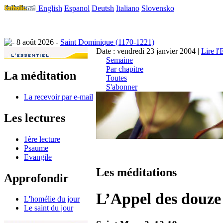
English
Espanol
Deutsh
Italiano
Slovensko
8 août 2026 -
Saint Dominique (1170-1221)
Date : vendredi 23 janvier 2004 |
Lire l
Semaine
Par chapitre
La méditation
Toutes
S'abonner
La recevoir par e-mail
Les lectures
1ère lecture
Psaume
Evangile
Les méditations
Approfondir
L’Appel des douze
L'homélie du jour
Le saint du jour