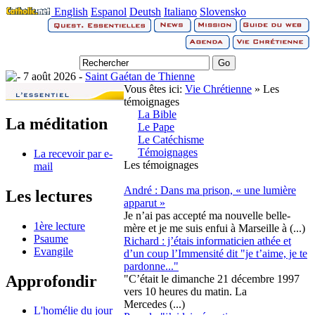
English
Espanol
Deutsh
Italiano
Slovensko
7 août 2026 -
Saint Gaétan de Thienne
Vous êtes ici:
Vie Chrétienne
» Les
témoignages
La Bible
La méditation
Le Pape
Le Catéchisme
Témoignages
La recevoir par e-
Les témoignages
mail
André : Dans ma prison, « une lumière
Les lectures
apparut »
Je n’ai pas accepté ma nouvelle belle-
1ère lecture
mère et je me suis enfui à Marseille à (...)
Psaume
Richard : j’étais informaticien athée et
Evangile
d’un coup l’Immensité dit "je t’aime, je te
pardonne..."
Approfondir
"C’était le dimanche 21 décembre 1997
vers 10 heures du matin. La
Mercedes (...)
L'homélie du jour