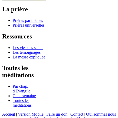
La prière
Prières par thèmes
Prières universelles
Ressources
Les vies des saints
Les témoignages
La messe expliquée
Toutes les
méditations
Par chap.
d'Evangile
Cette semaine
Toutes les
méditations
Accueil
|
Version Mobile
|
Faire un don
|
Contact
|
Qui sommes nous