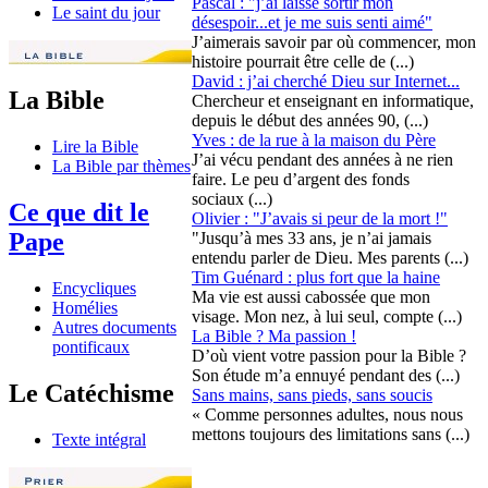
Pascal : "j’ai laissé sortir mon
Le saint du jour
désespoir...et je me suis senti aimé"
J’aimerais savoir par où commencer, mon
histoire pourrait être celle de (...)
David : j’ai cherché Dieu sur Internet...
La Bible
Chercheur et enseignant en informatique,
depuis le début des années 90, (...)
Yves : de la rue à la maison du Père
Lire la Bible
J’ai vécu pendant des années à ne rien
La Bible par thèmes
faire. Le peu d’argent des fonds
sociaux (...)
Ce que dit le
Olivier : "J’avais si peur de la mort !"
Pape
"Jusqu’à mes 33 ans, je n’ai jamais
entendu parler de Dieu. Mes parents (...)
Tim Guénard : plus fort que la haine
Encycliques
Ma vie est aussi cabossée que mon
Homélies
visage. Mon nez, à lui seul, compte (...)
Autres documents
La Bible ? Ma passion !
pontificaux
D’où vient votre passion pour la Bible ?
Son étude m’a ennuyé pendant des (...)
Le Catéchisme
Sans mains, sans pieds, sans soucis
« Comme personnes adultes, nous nous
mettons toujours des limitations sans (...)
Texte intégral