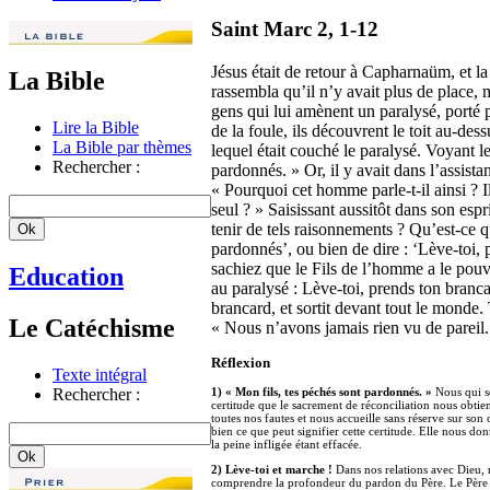
Saint Marc 2, 1-12
Jésus était de retour à Capharnaüm, et la
La Bible
rassembla qu’il n’y avait plus de place, 
gens qui lui amènent un paralysé, porté
Lire la Bible
de la foule, ils découvrent le toit au-des
La Bible par thèmes
lequel était couché le paralysé. Voyant le
Rechercher :
pardonnés. » Or, il y avait dans l’assis
« Pourquoi cet homme parle-t-il ainsi ?
seul ? » Saisissant aussitôt dans son espr
tenir de tels raisonnements ? Qu’est-ce qu
pardonnés’, ou bien de dire : ‘Lève-toi,
sachiez que le Fils de l’homme a le pouvoi
Education
au paralysé : Lève-toi, prends ton branca
brancard, et sortit devant tout le monde. 
Le Catéchisme
« Nous n’avons jamais rien vu de pareil.
Réflexion
Texte intégral
Rechercher :
1) « Mon fils, tes péchés sont pardonnés. »
Nous qui so
certitude que le sacrement de réconciliation nous obti
toutes nos fautes et nous accueille sans réserve sur so
bien ce que peut signifier cette certitude. Elle nous do
la peine infligée étant effacée.
2) Lève-toi et marche !
Dans nos relations avec Dieu, 
comprendre la profondeur du pardon du Père. Le Père pa