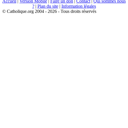
Accueil
|
Version Mobile
|
Faire un don
|
Contact
|
Qui sommes nous
?
|
Plan du site
|
Information légales
© Catholique.org 2004 - 2026 - Tous droits réservés