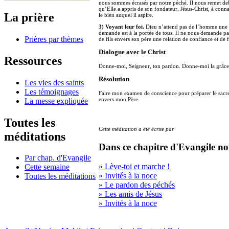
nous sommes écrasés par notre péché. Il nous remet debo
qu’Elle a appris de son fondateur, Jésus-Christ, à conn
La prière
le bien auquel il aspire.
3) Voyant leur foi.
Dieu n’attend pas de l’homme une a
demande est à la portée de tous. Il ne nous demande pa
Prières par thèmes
de fils envers son père une relation de confiance et de 
Dialogue avec le Christ
Ressources
Donne-moi, Seigneur, ton pardon. Donne-moi la grâce 
Résolution
Les vies des saints
Les témoignages
Faire mon examen de conscience pour préparer le sac
envers mon Père.
La messe expliquée
Toutes les
Cette méditation a été écrite par
méditations
Dans ce chapitre d'Evangile no
Par chap. d'Evangile
» Lève-toi et marche !
Cette semaine
» Invités à la noce
Toutes les méditations
» Le pardon des péchés
» Les amis de Jésus
» Invités à la noce