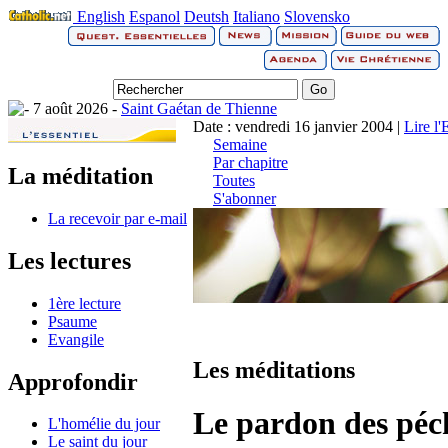
English
Espanol
Deutsh
Italiano
Slovensko
7 août 2026 -
Saint Gaétan de Thienne
Date : vendredi 16 janvier 2004 |
Lire l
Semaine
Par chapitre
La méditation
Toutes
S'abonner
La recevoir par e-mail
Les lectures
1ère lecture
Psaume
Evangile
Les méditations
Approfondir
Le pardon des péc
L'homélie du jour
Le saint du jour