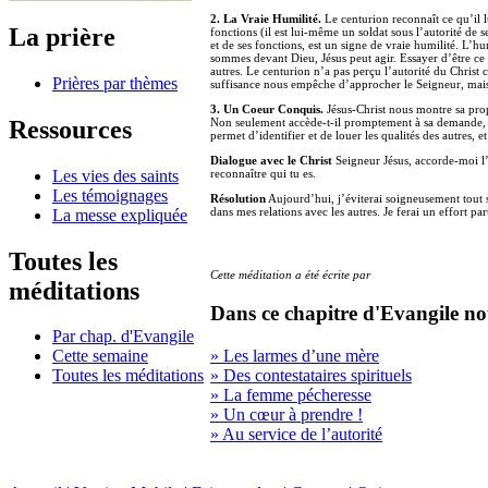
2. La Vraie Humilité.
Le centurion reconnaît ce qu’il l
La prière
fonctions (il est lui-même un soldat sous l’autorité de s
et de ses fonctions, est un signe de vraie humilité. L’
sommes devant Dieu, Jésus peut agir. Essayer d’être ce 
autres. Le centurion n’a pas perçu l’autorité du Chris
Prières par thèmes
suffisance nous empêche d’approcher le Seigneur, mais
3. Un Coeur Conquis.
Jésus-Christ nous montre sa prop
Ressources
Non seulement accède-t-il promptement à sa demande, mai
permet d’identifier et de louer les qualités des autres, 
Dialogue avec le Christ
Seigneur Jésus, accorde-moi l’h
Les vies des saints
reconnaître qui tu es.
Les témoignages
Résolution
Aujourd’hui, j’éviterai soigneusement tout si
dans mes relations avec les autres. Je ferai un effort par
La messe expliquée
Toutes les
Cette méditation a été écrite par
méditations
Dans ce chapitre d'Evangile no
Par chap. d'Evangile
» Les larmes d’une mère
Cette semaine
» Des contestataires spirituels
Toutes les méditations
» La femme pécheresse
» Un cœur à prendre !
» Au service de l’autorité