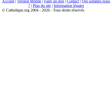
Accueil
|
Version Mobile
|
Faire un don
|
Contact
|
Qui sommes nous
?
|
Plan du site
|
Information légales
© Catholique.org 2004 - 2026 - Tous droits réservés