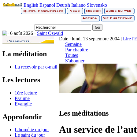
English
Espanol
Deutsh
Italiano
Slovensko
6 août 2026 -
Saint Oswald
Date : lundi 13 septembre 2004 |
Lire l'
Semaine
Par chapitre
La méditation
Toutes
S'abonner
La recevoir par e-mail
Les lectures
1ère lecture
Psaume
Evangile
Les méditations
Approfondir
Au service de l’aut
L'homélie du jour
Le saint du jour