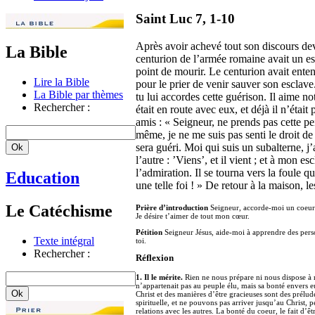
Saint Luc 7, 1-10
Après avoir achevé tout son discours de
La Bible
centurion de l’armée romaine avait un esc
point de mourir. Le centurion avait enten
Lire la Bible
pour le prier de venir sauver son esclave.
La Bible par thèmes
tu lui accordes cette guérison. Il aime no
Rechercher :
était en route avec eux, et déjà il n’était
amis : « Seigneur, ne prends pas cette pe
même, je ne me suis pas senti le droit de
sera guéri. Moi qui suis un subalterne, j’ai
l’autre : ’Viens’, et il vient ; et à mon es
l’admiration. Il se tourna vers la foule qu
Education
une telle foi ! » De retour à la maison, 
Le Catéchisme
Prière d’introduction
Seigneur, accorde-moi un coeur bi
Je désire t’aimer de tout mon cœur.
Pétition
Seigneur Jésus, aide-moi à apprendre des personn
Texte intégral
toi.
Rechercher :
Réflexion
1. Il le mérite.
Rien ne nous prépare ni nous dispose à r
n’appartenait pas au peuple élu, mais sa bonté envers eux
Christ et des manières d’être gracieuses sont des prélud
spirituelle, et ne pouvons pas arriver jusqu’au Christ, p
relations avec les autres. La bonté du coeur, le fait d’