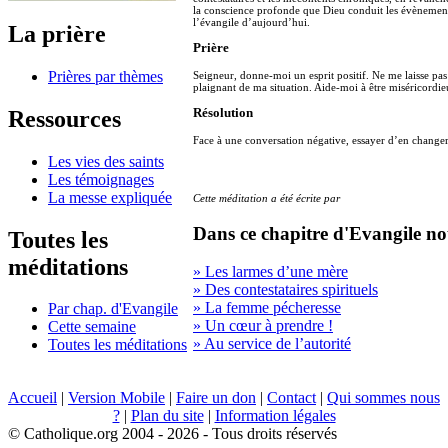
la conscience profonde que Dieu conduit les évènements.
l’évangile d’aujourd’hui.
La prière
Prière
Prières par thèmes
Seigneur, donne-moi un esprit positif. Ne me laisse pa
plaignant de ma situation. Aide-moi à être miséricordi
Ressources
Résolution
Face à une conversation négative, essayer d’en changer 
Les vies des saints
Les témoignages
La messe expliquée
Cette méditation a été écrite par
Dans ce chapitre d'Evangile no
Toutes les
méditations
» Les larmes d’une mère
» Des contestataires spirituels
» La femme pécheresse
Par chap. d'Evangile
» Un cœur à prendre !
Cette semaine
» Au service de l’autorité
Toutes les méditations
Accueil
|
Version Mobile
|
Faire un don
|
Contact
|
Qui sommes nous
?
|
Plan du site
|
Information légales
© Catholique.org 2004 - 2026 - Tous droits réservés