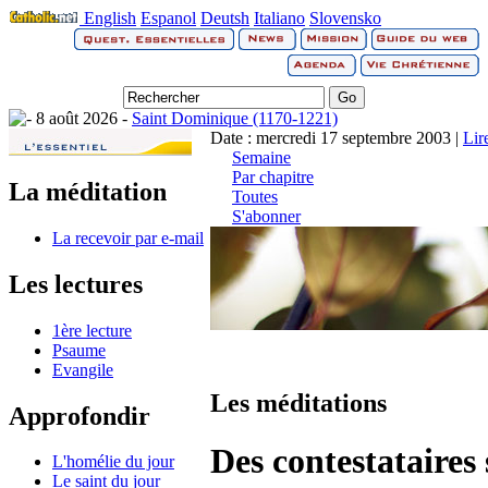
English
Espanol
Deutsh
Italiano
Slovensko
8 août 2026 -
Saint Dominique (1170-1221)
Date : mercredi 17 septembre 2003 |
Lir
Semaine
Par chapitre
La méditation
Toutes
S'abonner
La recevoir par e-mail
Les lectures
1ère lecture
Psaume
Evangile
Les méditations
Approfondir
Des contestataires 
L'homélie du jour
Le saint du jour