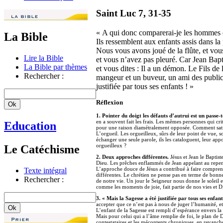
Saint Luc 7, 31-35
« A qui donc comparerai-je les hommes de
La Bible
Ils ressemblent aux enfants assis dans la 
Nous vous avons joué de la flûte, et vo
Lire la Bible
et vous n’avez pas pleuré. Car Jean Bapt
La Bible par thèmes
et vous dites : Il a un démon. Le Fils de
Rechercher :
mangeur et un buveur, un ami des public
justifiée par tous ses enfants ! »
Réflexion
1. Pointer du doigt les défauts d’autrui est un passe
en a souvent fait les frais. Les mêmes personnes qui cri
Education
pour une raison diamétralement opposée. Comment satisfa
L’orgueil. Les orgueilleux, sûrs de leur point de vue, s
échanger une seule parole, ils les cataloguent, leur appo
orgueilleux ?
Le Catéchisme
2. Deux approches différentes.
Jésus et Jean le Baptis
Dieu. Les prêches enflammés de Jean appelant au repent
L’approche douce de Jésus a contribué à faire compren
Texte intégral
différentes. Le chrétien ne pense pas en terme de bon
Rechercher :
de notre vie. Un jour le Seigneur nous donne le soleil et,
comme les moments de joie, fait partie de nos vies et Di
3. « Mais la Sagesse a été justifiée par tous ses enfant
accepter que ce n’est pas à nous de juger l’humanité, 
L’enfant de la Sagesse est rempli d’espérance envers la
Mais pour celui qui a l’âme remplie de foi, le plan de
contestataires et les mécontents chroniques, en revanc