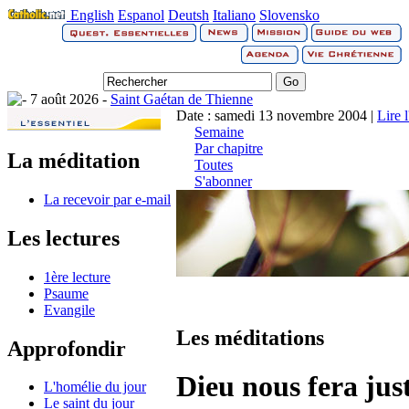
English
Espanol
Deutsh
Italiano
Slovensko
7 août 2026 -
Saint Gaétan de Thienne
Date : samedi 13 novembre 2004 |
Lire 
Semaine
Par chapitre
La méditation
Toutes
S'abonner
La recevoir par e-mail
Les lectures
1ère lecture
Psaume
Evangile
Les méditations
Approfondir
Dieu nous fera jus
L'homélie du jour
Le saint du jour