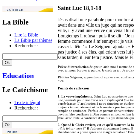
Saint Luc 18,1-18
Jésus disait une parabole pour montrer à s
La Bible
avait dans une ville un juge qui ne res
ville, il y avait une veuve qui venait lu
Lire la Bible
Longtemps il refusa ; puis il se dit : ’J
La Bible par thèmes
femme commence à m’ennuyer : je vais lu
Rechercher :
casser la tête.’ » Le Seigneur ajouta : « 
pas justice à ses élus, qui crient vers lui 
sans tarder, il leur fera justice. Mais le F
Prière d’introduction
Seigneur, aide-moi à mettre de c
avec toi pour écouter ta parole. Je crois en toi. Je croi
Education
Pétition
Seigneur, apprends-moi à prier avec confiance 
bien.
Le Catéchisme
Points de réflexion
1. La veuve impénitente.
Saint Luc nous présente une p
une parabole pour montrer à ses disciples qu’il faut to
Texte intégral
persévérance. L’application à notre situation est évid
Rechercher :
toujours immédiatement ni de la manière précise que no
remplir de confiance. Parfois les parents doivent refuser
devons faire confiance à Dieu comme un petit enfant fa
Père, avec toute la confiance d’un fils qui demande qu
2. Quand le Christ revient, est-ce qu’il trouvera la f
t-il la foi sur terre ?"
il s’adresse directement à nous. Il
abandonnent la prière après une maigre tentative." Est-c