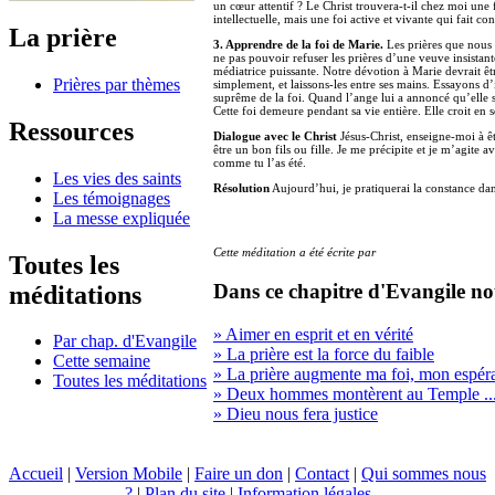
un cœur attentif ? Le Christ trouvera-t-il chez moi une
intellectuelle, mais une foi active et vivante qui fait co
La prière
3. Apprendre de la foi de Marie.
Les prières que nous f
ne pas pouvoir refuser les prières d’une veuve insistant
médiatrice puissante. Notre dévotion à Marie devrait êt
Prières par thèmes
simplement, et laissons-les entre ses mains. Essayons d’i
suprême de la foi. Quand l’ange lui a annoncé qu’elle se
Cette foi demeure pendant sa vie entière. Elle croit en s
Ressources
Dialogue avec le Christ
Jésus-Christ, enseigne-moi à ê
être un bon fils ou fille. Je me précipite et je m’agite
comme tu l’as été.
Les vies des saints
Résolution
Aujourd’hui, je pratiquerai la constance dan
Les témoignages
La messe expliquée
Cette méditation a été écrite par
Toutes les
Dans ce chapitre d'Evangile no
méditations
» Aimer en esprit et en vérité
Par chap. d'Evangile
» La prière est la force du faible
Cette semaine
» La prière augmente ma foi, mon espér
Toutes les méditations
» Deux hommes montèrent au Temple ..
» Dieu nous fera justice
Accueil
|
Version Mobile
|
Faire un don
|
Contact
|
Qui sommes nous
?
|
Plan du site
|
Information légales