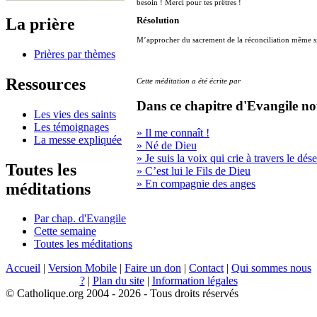
besoin ! Merci pour tes prêtres !
La prière
Résolution
M’approcher du sacrement de la réconciliation même si 
Prières par thèmes
Ressources
Cette méditation a été écrite par
Dans ce chapitre d'Evangile no
Les vies des saints
Les témoignages
» Il me connaît !
La messe expliquée
» Né de Dieu
» Je suis la voix qui crie à travers le dése
Toutes les
» C’est lui le Fils de Dieu
» En compagnie des anges
méditations
Par chap. d'Evangile
Cette semaine
Toutes les méditations
Accueil
|
Version Mobile
|
Faire un don
|
Contact
|
Qui sommes nous
?
|
Plan du site
|
Information légales
© Catholique.org 2004 - 2026 - Tous droits réservés