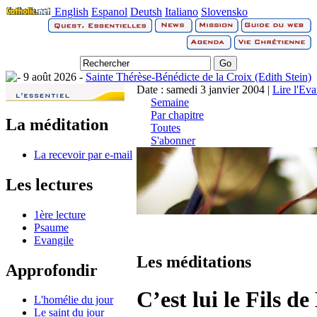
English
Espanol
Deutsh
Italiano
Slovensko
9 août 2026 -
Sainte Thérèse-Bénédicte de la Croix (Edith Stein)
Date : samedi 3 janvier 2004 |
Lire l'Ev
Semaine
Par chapitre
La méditation
Toutes
S'abonner
La recevoir par e-mail
Les lectures
1ère lecture
Psaume
Evangile
Les méditations
Approfondir
C’est lui le Fils de
L'homélie du jour
Le saint du jour