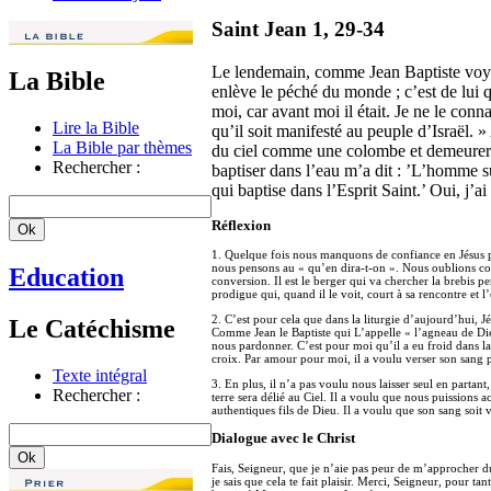
Saint Jean 1, 29-34
Le lendemain, comme Jean Baptiste voyait
La Bible
enlève le péché du monde ; c’est de lui 
moi, car avant moi il était. Je ne le conna
Lire la Bible
qu’il soit manifesté au peuple d’Israël. 
La Bible par thèmes
du ciel comme une colombe et demeurer s
Rechercher :
baptiser dans l’eau m’a dit : ’L’homme su
qui baptise dans l’Esprit Saint.’ Oui, j’ai
Réflexion
1. Quelque fois nous manquons de confiance en Jésus p
nous pensons au « qu’en dira-t-on ». Nous oublions co
Education
conversion. Il est le berger qui va chercher la brebis per
prodigue qui, quand il le voit, court à sa rencontre et l
2. C’est pour cela que dans la liturgie d’aujourd’hui, J
Le Catéchisme
Comme Jean le Baptiste qui L’appelle « l’agneau de Di
nous pardonner. C’est pour moi qu’il a eu froid dans la 
croix. Par amour pour moi, il a voulu verser son sang
Texte intégral
3. En plus, il n’a pas voulu nous laisser seul en partant
Rechercher :
terre sera délié au Ciel. Il a voulu que nous puissions 
authentiques fils de Dieu. Il a voulu que son sang soit
Dialogue avec le Christ
Fais, Seigneur, que je n’aie pas peur de m’approcher d
je sais que cela te fait plaisir. Merci, Seigneur, pour 