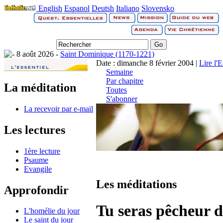
English
Espanol
Deutsh
Italiano
Slovensko
8 août 2026 -
Saint Dominique (1170-1221)
Date : dimanche 8 février 2004 |
Lire l'
Semaine
Par chapitre
La méditation
Toutes
S'abonner
La recevoir par e-mail
Les lectures
1ère lecture
Psaume
Evangile
Les méditations
Approfondir
Tu seras pêcheur
L'homélie du jour
Le saint du jour