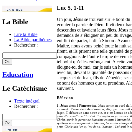
Luc 5, 1-11
Un jour, Jésus se trouvait sur le bord du 
La Bible
écouter la parole de Dieu. Il vit deux ba
descendus et lavaient leurs filets. Jésus
Lire la Bible
demanda de s’éloigner un peu du rivage. Pu
La Bible par thèmes
eut fini de parler, il dit à Simon : Avance
Rechercher :
Maître, nous avons peiné toute la nuit sans 
firent, et ils prirent une telle quantité de
compagnons de l’autre barque de venir les
tel point qu’elles enfonçaient. A cette v
éloigne-toi de moi, car je suis un homme pé
avec lui, devant la quantité de poissons 
Education
Jacques et de Jean, fils de Zébédée, ses
ce sont des hommes que tu prendras. Alors 
Le Catéchisme
suivirent.
Réflexion
Texte intégral
Rechercher :
1. Jésus vient à l’improviste.
Jésus arrive au bord du la
moment : Pierre vient de s’amarrer, déçu par une nuit
façon. Il débarque dans notre vie, et c’est à nous de 
peur d’accueillir le Christ et d’accepter sa puissance. A
Christ, servir la personne humaine et toute l’humanité. 
systèmes économiques et politiques, les vastes champs de
peur. Christ sait ’ce qu’est dans l’homme’. Lui seul le sa