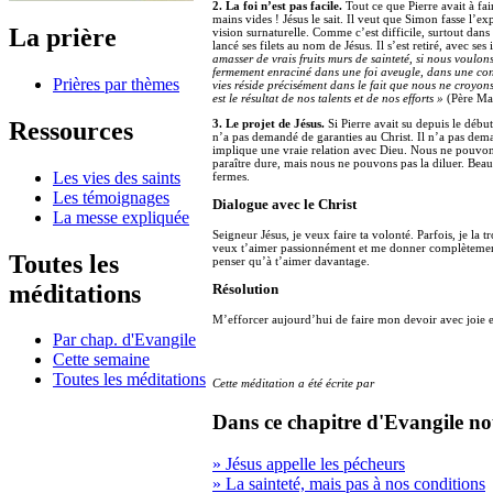
2. La foi n’est pas facile.
Tout ce que Pierre avait à fair
mains vides ! Jésus le sait. Il veut que Simon fasse l’e
La prière
vision surnaturelle. Comme c’est difficile, surtout dans
lancé ses filets au nom de Jésus. Il s’est retiré, avec ses
amasser de vrais fruits murs de sainteté, si nous voulons
fermement enraciné dans une foi aveugle, dans une con
Prières par thèmes
vies réside précisément dans le fait que nous ne croyon
est le résultat de nos talents et de nos efforts »
(Père Mart
Ressources
3. Le projet de Jésus.
Si Pierre avait su depuis le début 
n’a pas demandé de garanties au Christ. Il n’a pas dema
implique une vraie relation avec Dieu. Nous ne pouvons
paraître dure, mais nous ne pouvons pas la diluer. Bea
Les vies des saints
fermes.
Les témoignages
Dialogue avec le Christ
La messe expliquée
Seigneur Jésus, je veux faire ta volonté. Parfois, je la 
veux t’aimer passionnément et me donner complètement
Toutes les
penser qu’à t’aimer davantage.
méditations
Résolution
M’efforcer aujourd’hui de faire mon devoir avec joie et
Par chap. d'Evangile
Cette semaine
Toutes les méditations
Cette méditation a été écrite par
Dans ce chapitre d'Evangile no
» Jésus appelle les pécheurs
» La sainteté, mais pas à nos conditions