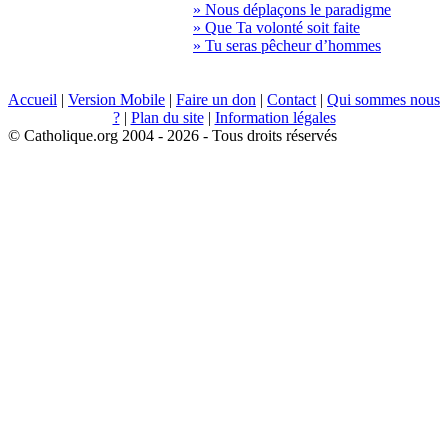
» Nous déplaçons le paradigme
» Que Ta volonté soit faite
» Tu seras pêcheur d’hommes
Accueil
|
Version Mobile
|
Faire un don
|
Contact
|
Qui sommes nous
?
|
Plan du site
|
Information légales
© Catholique.org 2004 - 2026 - Tous droits réservés