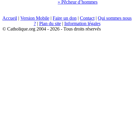
» Pêcheur d’hommes
Accueil
|
Version Mobile
|
Faire un don
|
Contact
|
Qui sommes nous
?
|
Plan du site
|
Information légales
© Catholique.org 2004 - 2026 - Tous droits réservés