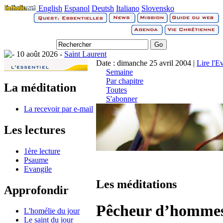
English
Espanol
Deutsh
Italiano
Slovensko
10 août 2026 -
Saint Laurent
Date : dimanche 25 avril 2004 |
Lire l'E
Semaine
Par chapitre
La méditation
Toutes
S'abonner
La recevoir par e-mail
Les lectures
1ère lecture
Psaume
Evangile
Les méditations
Approfondir
Pêcheur d’homme
L'homélie du jour
Le saint du jour