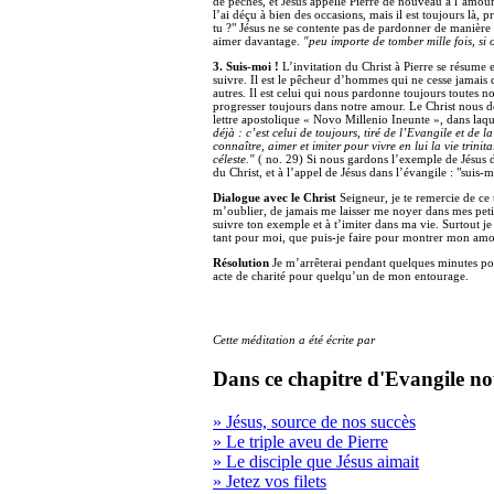
de péchés, et Jésus appelle Pierre de nouveau à l’amour.
l’ai déçu à bien des occasions, mais il est toujours là, 
tu ?" Jésus ne se contente pas de pardonner de manière s
aimer davantage.
"peu importe de tomber mille fois, si 
3. Suis-moi !
L’invitation du Christ à Pierre se résume
suivre. Il est le pêcheur d’hommes qui ne cesse jamais 
autres. Il est celui qui nous pardonne toujours toutes no
progresser toujours dans notre amour. Le Christ nous don
lettre apostolique « Novo Millenio Ineunte », dans laqu
déjà : c’est celui de toujours, tiré de l’Evangile et de la
connaître, aimer et imiter pour vivre en lui la vie trin
céleste."
( no. 29) Si nous gardons l’exemple de Jésus 
du Christ, et à l’appel de Jésus dans l’évangile : "suis-m
Dialogue avec le Christ
Seigneur, je te remercie de ce
m’oublier, de jamais me laisser me noyer dans mes peti
suivre ton exemple et à t’imiter dans ma vie. Surtout 
tant pour moi, que puis-je faire pour montrer mon amo
Résolution
Je m’arrêterai pendant quelques minutes pour
acte de charité pour quelqu’un de mon entourage.
Cette méditation a été écrite par
Dans ce chapitre d'Evangile no
» Jésus, source de nos succès
» Le triple aveu de Pierre
» Le disciple que Jésus aimait
» Jetez vos filets