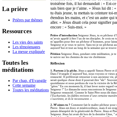
troisième fois, il lui demandait : « Est-ce
La prière
sais bien que je t’aime. » Jésus lui dit :
tu étais jeune, tu mettais ta ceinture toi
étendras les mains, et c’est un autre qui
Prières par thèmes
aller. » Jésus disait cela pour signifier p
encore : « Suis-moi. »
Ressources
Prière d’introduction
Seigneur Jésus, tu es pêcheur d’h
m’avoir appelé à être l’un de tes disciples. Je crois en
m’appelles pour être un pêcheur d’hommes, pour laisser
Les vies des saints
Seigneur et je veux te suivre. Sans toi je ne pêcherai au
Les témoignages
aujourd’hui et tout au long de la semaine qui se trouv
La messe expliquée
Pétition
Seigneur Jésus, pendant cette méditation, je t
te suivre sur les chemins de ma vie chrétienne.
Toutes les
Réflexion
méditations
1. Partons à la pêche.
Jésus a appelé Simon Pierre et il
Dans l’évangile d’aujourd’hui, nous voyons ce vieux pê
ressuscité. Il préférerait retourner à son ancienne vie,
serait quelque chose dont il pourrait être "sûr". Souve
Par chap. d'Evangile
quotidienne et nous perdons de vue la victoire de la R
Cette semaine
"gérer." En ces moments là, il faut lever notre regard ve
Seigneur !" Le dimanche nous rencontrons le Seigneur d
Toutes les méditations
Seigneur ressuscité. Comme le Saint Père nous dit dans
l’Eucharistie, les fidèles revivent d’une certaine maniè
s’ouvrirent, et ils le reconnurent. »
2. M’aimes-tu ?
Comment fait le maître pêcheur pour no
Pierre. Jésus est doux et miséricordieux, mais il est ex
jamais désespéré de la générosité de Pierre. Jésus et Pie
Seigneur. Jésus lui avait dit lors de la dernière Cène, 