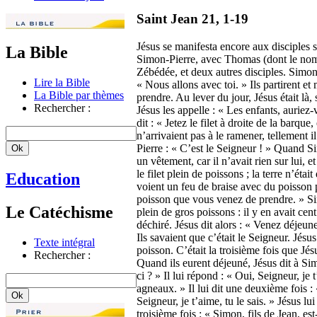
Saint Jean 21, 1-19
Jésus se manifesta encore aux disciples s
La Bible
Simon-Pierre, avec Thomas (dont le nom s
Zébédée, et deux autres disciples. Simon-P
Lire la Bible
« Nous allons avec toi. » Ils partirent et 
La Bible par thèmes
prendre. Au lever du jour, Jésus était là, 
Rechercher :
Jésus les appelle : « Les enfants, auriez-
dit : « Jetez le filet à droite de la barque,
n’arrivaient pas à le ramener, tellement il
Pierre : « C’est le Seigneur ! » Quand Si
un vêtement, car il n’avait rien sur lui, et
le filet plein de poissons ; la terre n’éta
Education
voient un feu de braise avec du poisson p
poisson que vous venez de prendre. » Sim
Le Catéchisme
plein de gros poissons : il y en avait cent 
déchiré. Jésus dit alors : « Venez déjeun
Ils savaient que c’était le Seigneur. Jésu
Texte intégral
poisson. C’était la troisième fois que Jésu
Rechercher :
Quand ils eurent déjeuné, Jésus dit à Si
ci ? » Il lui répond : « Oui, Seigneur, je t
agneaux. » Il lui dit une deuxième fois : 
Seigneur, je t’aime, tu le sais. » Jésus lui
troisième fois : « Simon, fils de Jean, es