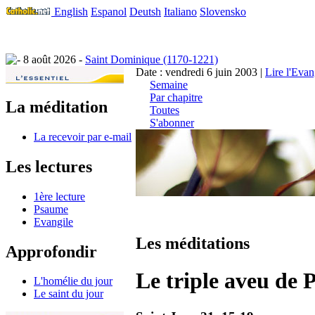
English
Espanol
Deutsh
Italiano
Slovensko
8 août 2026 -
Saint Dominique (1170-1221)
Date : vendredi 6 juin 2003 |
Lire l'Evan
Semaine
Par chapitre
La méditation
Toutes
S'abonner
La recevoir par e-mail
Les lectures
1ère lecture
Psaume
Evangile
Les méditations
Approfondir
Le triple aveu de P
L'homélie du jour
Le saint du jour