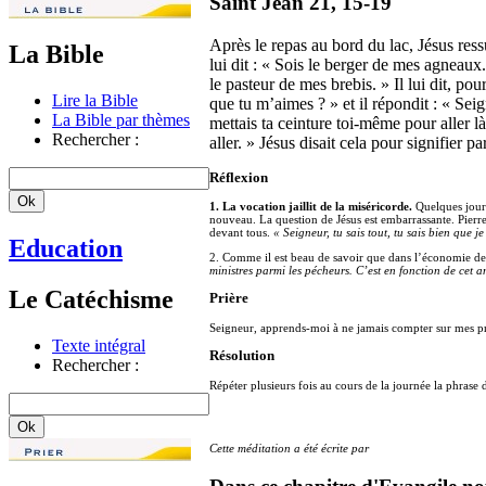
Saint Jean 21, 15-19
Après le repas au bord du lac, Jésus ressu
La Bible
lui dit : « Sois le berger de mes agneaux. 
le pasteur de mes brebis. » Il lui dit, pou
Lire la Bible
que tu m’aimes ? » et il répondit : « Seign
La Bible par thèmes
mettais ta ceinture toi-même pour aller là
Rechercher :
aller. » Jésus disait cela pour signifier p
Réflexion
1. La vocation jaillit de la miséricorde.
Quelques jours
nouveau. La question de Jésus est embarrassante. Pierre f
devant tous.
« Seigneur, tu sais tout, tu sais bien que je
Education
2. Comme il est beau de savoir que dans l’économie de D
ministres parmi les pécheurs. C’est en fonction de cet 
Le Catéchisme
Prière
Seigneur, apprends-moi à ne jamais compter sur mes pro
Texte intégral
Résolution
Rechercher :
Répéter plusieurs fois au cours de la journée la phrase de
Cette méditation a été écrite par