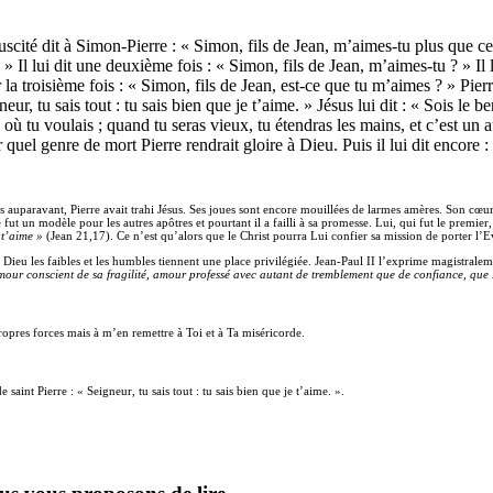
scité dit à Simon-Pierre : « Simon, fils de Jean, m’aimes-tu plus que ceux
» Il lui dit une deuxième fois : « Simon, fils de Jean, m’aimes-tu ? » Il lu
r la troisième fois : « Simon, fils de Jean, est-ce que tu m’aimes ? » Pier
eur, tu sais tout : tu sais bien que je t’aime. » Jésus lui dit : « Sois le 
 où tu voulais ; quand tu seras vieux, tu étendras les mains, et c’est un 
ar quel genre de mort Pierre rendrait gloire à Dieu. Puis il lui dit encore 
 auparavant, Pierre avait trahi Jésus. Ses joues sont encore mouillées de larmes amères. Son cœur b
ut un modèle pour les autres apôtres et pourtant il a failli à sa promesse. Lui, qui fut le premier, 
 t’aime »
(Jean 21,17). Ce n’est qu’alors que le Christ pourra Lui confier sa mission de porter l’
ieu les faibles et les humbles tiennent une place privilégiée. Jean-Paul II l’exprime magistraleme
amour conscient de sa fragilité, amour professé avec autant de tremblement que de confiance, que Pi
pres forces mais à m’en remettre à Toi et à Ta miséricorde.
 saint Pierre : « Seigneur, tu sais tout : tu sais bien que je t’aime. ».