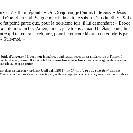
-ci ? » Il lui répond : « Oui, Seigneur, je t’aime, tu le sais. » Jésus
i répond : « Oui, Seigneur, je t’aime, tu le sais. » Jésus lui dit : « Sois
re fut peiné parce que, pour la troisième fois, il lui demandait : « Est-ce
berger de mes brebis. Amen, amen, je te le dis : quand tu étais jeune, tu
autre qui te mettra ta ceinture, pour t’emmener là où tu ne voudrais pas
: « Suis-moi. »
rûle d’angoisse ! Il veut voir le maître, l’embrasser, recevoir sa miséricorde et l’aimer à
est tombé le premier. Il a renié le Christ trois fois et trois fois il devra témoigner de son amour
Evangile au monde entier.
nt dans sa lettre aux prêtres (Jeudi Saint 2001) :
le Christ n’a pas eu peur de choisir ses
erre reçoit le ministère : « Sois le berger de mes agneaux », « sois le pasteur de mes brebis ».