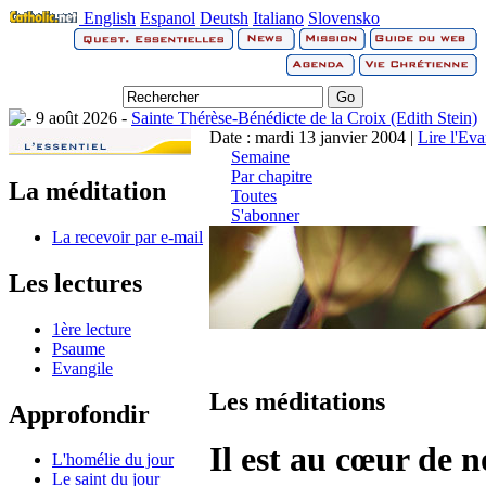
English
Espanol
Deutsh
Italiano
Slovensko
9 août 2026 -
Sainte Thérèse-Bénédicte de la Croix (Edith Stein)
Date : mardi 13 janvier 2004 |
Lire l'Ev
Semaine
Par chapitre
La méditation
Toutes
S'abonner
La recevoir par e-mail
Les lectures
1ère lecture
Psaume
Evangile
Les méditations
Approfondir
Il est au cœur de n
L'homélie du jour
Le saint du jour