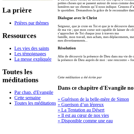
petites choses qui se passent autour de nous comme des
lumières sur un chemin qu’il nous indique. Cessons d’
La prière
le quotidien. Demandons la grâce de le reconnaître dan
Dialogue avec le Christ
Prières par thèmes
Seigneur, que je croie en Toi et que je te découvre dans
de ma vie ; que mon coeur soit capable de laisser de c
s’approcher de Toi chaque jour à travers ma
Ressources
famille, mon travail, mes achats, mes déplacements, mes
mes divertissements...
Les vies des saints
Résolution
Les témoignages
Afin de découvrir la présence de Dieu dans ma vie de 
La messe expliquée
la présence de Dieu auprès de moi : une rencontre « f
Toutes les
Cette méditation a été écrite par
méditations
Dans ce chapitre d'Evangile no
Par chap. d'Evangile
Cette semaine
» Guérison de la belle-mère de Simon
Toutes les méditations
» Guerison d’un lépreux
» La Tentation au Désert
» Il est au cœur de nos vies
» Disponible comme une eau