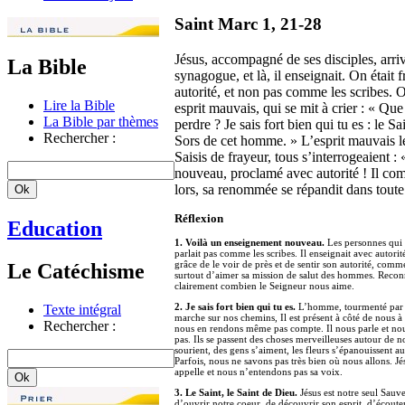
Saint Marc 1, 21-28
Jésus, accompagné de ses disciples, arriv
La Bible
synagogue, et là, il enseignait. On était
autorité, et non pas comme les scribes.
Lire la Bible
esprit mauvais, qui se mit à crier : « Q
La Bible par thèmes
perdre ? Je sais fort bien qui tu es : le S
Rechercher :
Sors de cet homme. » L’esprit mauvais le
Saisis de frayeur, tous s’interrogeaient 
nouveau, proclamé avec autorité ! Il co
lors, sa renommée se répandit dans toute 
Réflexion
Education
1. Voilà un enseignement nouveau.
Les personnes qui é
parlait pas comme les scribes. Il enseignait avec autor
grâce de le voir de près et de sentir son autorité, com
Le Catéchisme
surtout d’aimer sa mission de salut des hommes. Reco
clairement combien le Seigneur nous aime.
2. Je sais fort bien qui tu es.
L’homme, tourmenté par un 
Texte intégral
marche sur nos chemins, Il est présent à côté de nous à
Rechercher :
nous en rendons même pas compte. Il nous parle et nou
pas. Ils se passent des choses merveilleuses autour de n
sourient, des gens s’aiment, les fleurs s’épanouissent a
Parfois, nous ne savons pas très bien où nous allons. Jé
appelle et nous n’entendons pas sa voix.
3. Le Saint, le Saint de Dieu.
Jésus est notre seul Sauve
d’ouvrir notre coeur, de découvrir son esprit, d’écoute