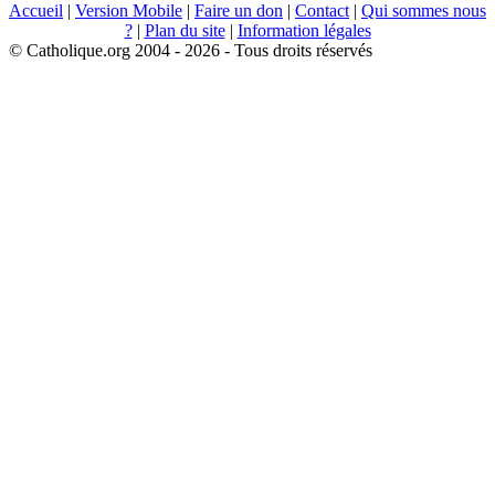
Accueil
|
Version Mobile
|
Faire un don
|
Contact
|
Qui sommes nous
?
|
Plan du site
|
Information légales
© Catholique.org 2004 - 2026 - Tous droits réservés