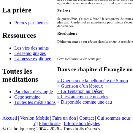
applications concrètes de ce sens profond que nous avo
La prière
Prière :
Seigneur Jésus, j’ai tant à faire ! Je suis pressé de tout
Prières par thèmes
plus clair. Garde-moi en ta présence pour mieux t’écoute
dans ma vie.
Ressources
Résolution :
Dédier un temps pour réviser dans la prière le sens de 
Les vies des saints
Les témoignages
La messe expliquée
Cette méditation a été écrite par
Dans ce chapitre d'Evangile no
Toutes les
méditations
» Guérison de la belle-mère de Simon
» Guerison d’un lépreux
» La Tentation au Désert
Par chap. d'Evangile
» Il est au cœur de nos vies
Cette semaine
» Disponible comme une eau
Toutes les méditations
Accueil
|
Version Mobile
|
Faire un don
|
Contact
|
Qui sommes nous
?
|
Plan du site
|
Information légales
© Catholique.org 2004 - 2026 - Tous droits réservés