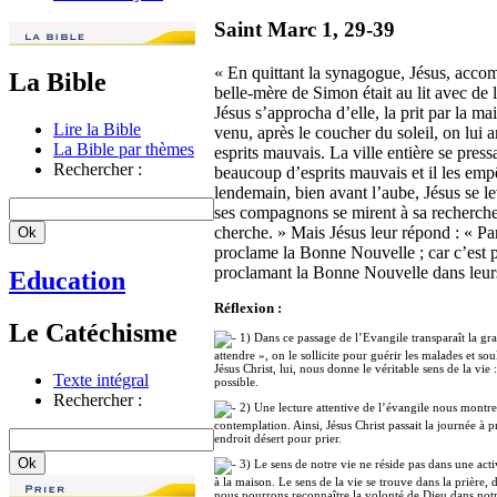
Saint Marc 1, 29-39
« En quittant la synagogue, Jésus, accom
La Bible
belle-mère de Simon était au lit avec de l
Jésus s’approcha d’elle, la prit par la main,
Lire la Bible
venu, après le coucher du soleil, on lui 
La Bible par thèmes
esprits mauvais. La ville entière se pressa
Rechercher :
beaucoup d’esprits mauvais et il les empêc
lendemain, bien avant l’aube, Jésus se leva
ses compagnons se mirent à sa recherche. 
cherche. » Mais Jésus leur répond : « Part
proclame la Bonne Nouvelle ; car c’est po
proclamant la Bonne Nouvelle dans leurs
Education
Réflexion :
Le Catéchisme
1) Dans ce passage de l’Evangile transparaît la grand
attendre », on le sollicite pour guérir les malades et so
Jésus Christ, lui, nous donne le véritable sens de la vi
Texte intégral
possible.
Rechercher :
2) Une lecture attentive de l’évangile nous montre u
contemplation. Ainsi, Jésus Christ passait la journée à 
endroit désert pour prier.
3) Le sens de notre vie ne réside pas dans une activi
à la maison. Le sens de la vie se trouve dans la prière, 
nous pourrons reconnaître la volonté de Dieu dans notre