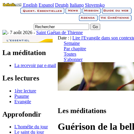
English
Espanol
Deutsh
Italiano
Slovensko
7 août 2026 -
Saint Gaétan de Thienne
Date : |
Lire l'Evangile dans son context
Semaine
Par chapitre
La méditation
Toutes
S'abonner
La recevoir par e-mail
Les lectures
1ère lecture
Psaume
Evangile
Les méditations
Approfondir
Guérison de la be
L'homélie du jour
Le saint du jour