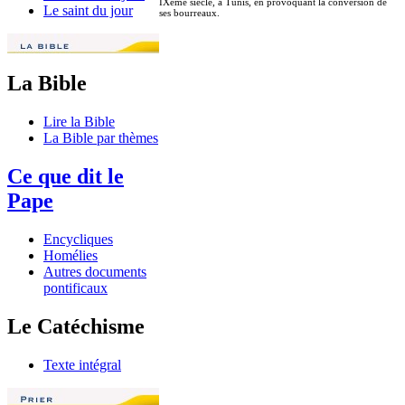
IXème siècle, à Tunis, en provoquant la conversion de
Le saint du jour
ses bourreaux.
La Bible
Lire la Bible
La Bible par thèmes
Ce que dit le
Pape
Encycliques
Homélies
Autres documents
pontificaux
Le Catéchisme
Texte intégral