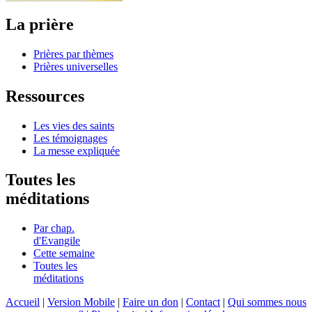
La prière
Prières par thèmes
Prières universelles
Ressources
Les vies des saints
Les témoignages
La messe expliquée
Toutes les
méditations
Par chap.
d'Evangile
Cette semaine
Toutes les
méditations
Accueil
|
Version Mobile
|
Faire un don
|
Contact
|
Qui sommes nous