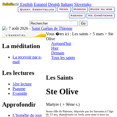
English
Espanol
Deutsh
Italiano
Slovensko
7 août 2026 -
Saint Gaétan de Thienne
Vous �tes ici :
Les saints > 5 mars > Ste
Olive
Aujourd'hui
La méditation
Hier
Demain
La recevoir par e-
Tous les saints
mail
Les lectures
Les Saints
1ère lecture
Psaume
Ste Olive
Evangile
Approfondir
Martyre ( + 9ème s.)
Jeune fille de Palerme, déportée par les Sarrasins à l’âge
de 13 ans, abandonnée en forêt, puis mise à mort au
L'homélie du jour