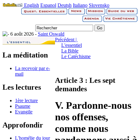
English
Espanol
Deutsh
Italiano
Slovensko
6 août 2026 -
Saint Oswald
Précédent |
L'essentiel
La Bible
La méditation
Le Catéchisme
La recevoir par e-
mail
Article 3 : Les sept
Les lectures
demandes
1ère lecture
V. Pardonne-nous
Psaume
Evangile
nos offenses,
Approfondir
comme nous
L'homélie du jour