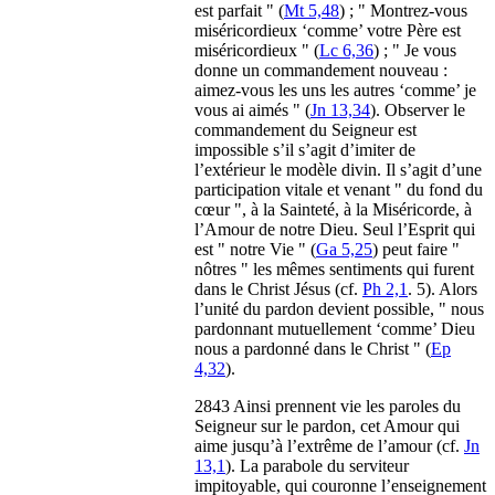
est parfait " (
Mt 5,48
) ; " Montrez-vous
miséricordieux ‘comme’ votre Père est
miséricordieux " (
Lc 6,36
) ; " Je vous
donne un commandement nouveau :
aimez-vous les uns les autres ‘comme’ je
vous ai aimés " (
Jn 13,34
). Observer le
commandement du Seigneur est
impossible s’il s’agit d’imiter de
l’extérieur le modèle divin. Il s’agit d’une
participation vitale et venant " du fond du
cœur ", à la Sainteté, à la Miséricorde, à
l’Amour de notre Dieu. Seul l’Esprit qui
est " notre Vie " (
Ga 5,25
) peut faire "
nôtres " les mêmes sentiments qui furent
dans le Christ Jésus (cf.
Ph 2,1
. 5). Alors
l’unité du pardon devient possible, " nous
pardonnant mutuellement ‘comme’ Dieu
nous a pardonné dans le Christ " (
Ep
4,32
).
2843 Ainsi prennent vie les paroles du
Seigneur sur le pardon, cet Amour qui
aime jusqu’à l’extrême de l’amour (cf.
Jn
13,1
). La parabole du serviteur
impitoyable, qui couronne l’enseignement