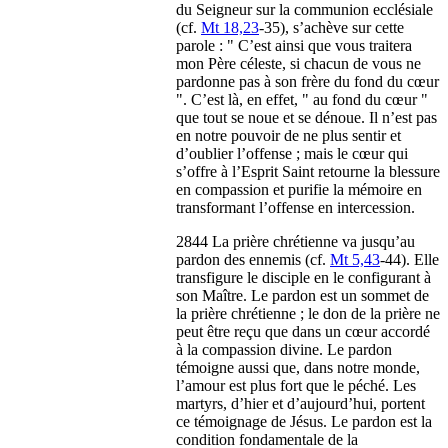
du Seigneur sur la communion ecclésiale
(cf.
Mt 18,23
-35), s’achève sur cette
parole : " C’est ainsi que vous traitera
mon Père céleste, si chacun de vous ne
pardonne pas à son frère du fond du cœur
". C’est là, en effet, " au fond du cœur "
que tout se noue et se dénoue. Il n’est pas
en notre pouvoir de ne plus sentir et
d’oublier l’offense ; mais le cœur qui
s’offre à l’Esprit Saint retourne la blessure
en compassion et purifie la mémoire en
transformant l’offense en intercession.
2844 La prière chrétienne va jusqu’au
pardon des ennemis (cf.
Mt 5,43
-44). Elle
transfigure le disciple en le configurant à
son Maître. Le pardon est un sommet de
la prière chrétienne ; le don de la prière ne
peut être reçu que dans un cœur accordé
à la compassion divine. Le pardon
témoigne aussi que, dans notre monde,
l’amour est plus fort que le péché. Les
martyrs, d’hier et d’aujourd’hui, portent
ce témoignage de Jésus. Le pardon est la
condition fondamentale de la