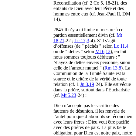
Réconciliation (cf. 2 Co 5, 18-21), des
enfants de Dieu avec leur Père et des
hommes entre eux (cf. Jean-Paul II, DM
14).
2845 Il n’y a ni limite ni mesure à ce
pardon essentiellement divin (cf.
Mt
18,21
-22 ;
Lc 17,3
-4). S’il s’agit
d’offenses (de " péchés " selon
Lc 11,4
ou de " dettes " selon
Mt 6,12
), en fait
nous sommes toujours débiteurs : "
N’ayez de dettes envers personne, sinon
celle de l’amour mutuel " (
Rm 13,8
). La
Communion de la Trinité Sainte est la
source et le critère de la vérité de toute
relation (cf. 1
Jn 3,19
-24). Elle est vécue
dans la prière, surtout dans l’Eucharistie
(cf.
Mt 5,23
-24) :
Dieu n’accepte pas le sacrifice des
fauteurs de désunion, il les renvoie de
l’autel pour que d’abord ils se réconcilient
avec leurs frères : Dieu veut être pacifié
avec des prières de paix. La plus belle
obligation pour Dieu est notre paix, notre