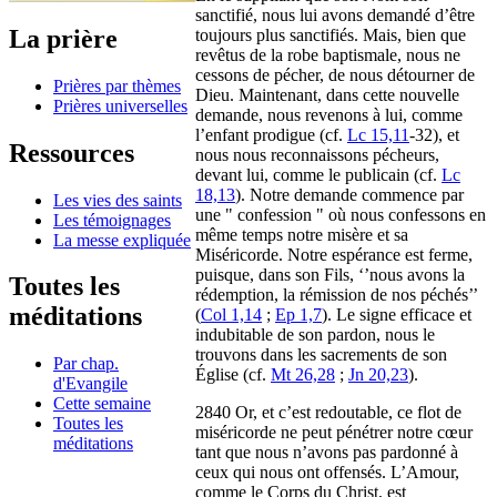
sanctifié, nous lui avons demandé d’être
La prière
toujours plus sanctifiés. Mais, bien que
revêtus de la robe baptismale, nous ne
cessons de pécher, de nous détourner de
Prières par thèmes
Dieu. Maintenant, dans cette nouvelle
Prières universelles
demande, nous revenons à lui, comme
l’enfant prodigue (cf.
Lc 15,11
-32), et
Ressources
nous nous reconnaissons pécheurs,
devant lui, comme le publicain (cf.
Lc
18,13
). Notre demande commence par
Les vies des saints
une " confession " où nous confessons en
Les témoignages
même temps notre misère et sa
La messe expliquée
Miséricorde. Notre espérance est ferme,
puisque, dans son Fils, ‘’nous avons la
Toutes les
rédemption, la rémission de nos péchés’’
méditations
(
Col 1,14
;
Ep 1,7
). Le signe efficace et
indubitable de son pardon, nous le
trouvons dans les sacrements de son
Par chap.
Église (cf.
Mt 26,28
;
Jn 20,23
).
d'Evangile
Cette semaine
2840 Or, et c’est redoutable, ce flot de
Toutes les
miséricorde ne peut pénétrer notre cœur
méditations
tant que nous n’avons pas pardonné à
ceux qui nous ont offensés. L’Amour,
comme le Corps du Christ, est