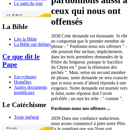
pardonnons aussi à
Le saint du jour
ceux qui nous ont
offensés
La Bible
2838 Cette demande est étonnante. Si elle
Lire la Bible
ne comportait que le premier membre de
La Bible par thèmes
phrase - " Pardonne-nous nos offenses " -
elle pourrait être incluse, implicitement,
Ce que dit le
dans les trois premières demandes de la
Prière du Seigneur, puisque le Sacrifice
Pape
du Christ est " pour la rémission des
péchés ". Mais, selon un second membre
Encycliques
de phrase, notre demande ne sera exaucée
Homélies
que si nous avons d’abord répondu à une
Autres documents
exigence. Notre demande est tournée vers
pontificaux
le futur, notre réponse doit l’avoir
précédée ; un mot les relie : " comme ".
Le Catéchisme
Pardonne-nous nos offenses ...
Texte intégral
2839 Dans une confiance audacieuse,
nous avons commencé à prier notre Père.
En le suppliant que son Nom soit