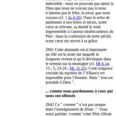
indivisible : nous ne pouvons pas aimer le
Dieu que nous ne voyons pas si nous
n’aimons pas le frère, la sœur, que nous
voyons (cf. 1
Jn 4,20
). Dans le refus de
pardonner à nos frères et sœurs, notre
cœur se referme, sa dureté le rend
imperméable à l’amour miséricordieux du
Père ; dans la confession de notre péché,
notre cœur est ouvert à sa grâce.
2841 Cette demande est si importante
qu’elle est la seule sur laquelle le
Seigneur revient et qu’il développe dans
le sermon sur la montagne (cf.
Mt 6,14
-
15 ; 5, 23-24 ;
Mc 11,25
). Cette exigence
cruciale du mystère de l’Alliance est
impossible pour l’homme. Mais " tout est
possible à Dieu ".
... comme nous pardonnons à ceux qui
nous ont offensés
2842 Ce " comme " n’est pas unique
dans l’enseignement de Jésus : " Vous
serez parfaits ‘comme’ votre Père céleste