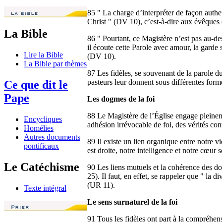
85 " La charge d’interpréter de façon authen
Christ " (DV 10), c’est-à-dire aux évêque
La Bible
86 " Pourtant, ce Magistère n’est pas au-des
il écoute cette Parole avec amour, la garde 
Lire la Bible
(DV 10).
La Bible par thèmes
87 Les fidèles, se souvenant de la parole du
pasteurs leur donnent sous différentes form
Ce que dit le
Pape
Les dogmes de la foi
88 Le Magistère de l’Église engage pleineme
Encycliques
adhésion irrévocable de foi, des vérités con
Homélies
Autres documents
89 Il existe un lien organique entre notre vi
pontificaux
est droite, notre intelligence et notre cœur 
Le Catéchisme
90 Les liens mutuels et la cohérence des d
25). Il faut, en effet, se rappeler que " la 
(UR 11).
Texte intégral
Le sens surnaturel de la foi
91 Tous les fidèles ont part à la compréhensio