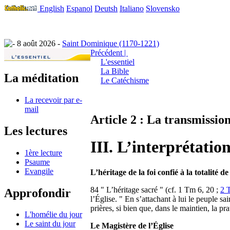
English
Espanol
Deutsh
Italiano
Slovensko
8 août 2026 -
Saint Dominique (1170-1221)
Précédent |
L'essentiel
La Bible
La méditation
Le Catéchisme
La recevoir par e-
mail
Article 2 : La transmissio
Les lectures
III. L’interprétation
1ère lecture
Psaume
Evangile
L’héritage de la foi confié à la totalité de
84 " L’héritage sacré " (cf. 1 Tm 6, 20 ;
2 
Approfondir
l’Église. " En s’attachant à lui le peuple sa
prières, si bien que, dans le maintien, la pra
L'homélie du jour
Le saint du jour
Le Magistère de l’Église