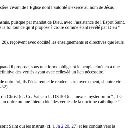
stère vivant de l’Église dont l’autorité s’exerce au nom de Jésus-
ansmis, puisque par mandat de Dieu, avec l’assistance de l’Esprit Saint,
e la foi tout ce qu’il propose à croire comme étant révélé par Dieu "
 20), reçoivent avec docilité les enseignements et directives que leurs
quand il propose, sous une forme obligeant le peuple chrétien à une
initive des vérités ayant avec celles-là un lien nécessaire.
notre foi, ils l’éclairent et le rendent sûr. Inversement, si notre vie
-32).
 du Christ (cf. Cc. Vatican I : DS 3016 : " nexus mysteriorum " ; LG
e un ordre ou une ‘hiérarchie’ des vérités de la doctrine catholique "
prit Saint qui les instruit (cf. 1
Jn 2,20
. 27) et les conduit vers la