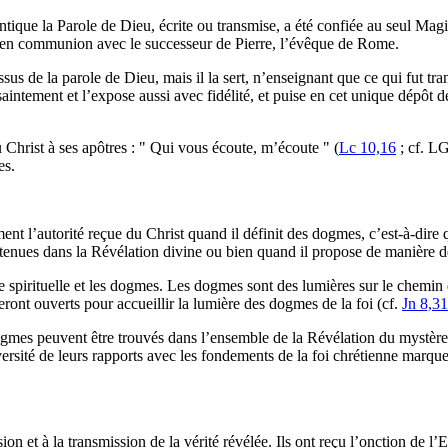
tique la Parole de Dieu, écrite ou transmise, a été confiée au seul Magi
s en communion avec le successeur de Pierre, l’évêque de Rome.
sus de la parole de Dieu, mais il la sert, n’enseignant que ce qui fut tr
saintement et l’expose aussi avec fidélité, et puise en cet unique dépôt d
 Christ à ses apôtres : " Qui vous écoute, m’écoute " (
Lc 10,16
; cf. LG
es.
nt l’autorité reçue du Christ quand il définit des dogmes, c’est-à-dire 
tenues dans la Révélation divine ou bien quand il propose de manière déf
e spirituelle et les dogmes. Les dogmes sont des lumières sur le chemin de 
seront ouverts pour accueillir la lumière des dogmes de la foi (cf.
Jn 8,31
ogmes peuvent être trouvés dans l’ensemble de la Révélation du mystère
diversité de leurs rapports avec les fondements de la foi chrétienne marqu
n et à la transmission de la vérité révélée. Ils ont reçu l’onction de l’Es