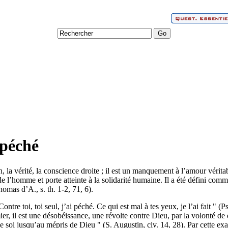
 péché
n, la vérité, la conscience droite ; il est un manquement à l’amour vérit
 de l’homme et porte atteinte à la solidarité humaine. Il a été défini comme
omas d’A., s. th. 1-2, 71, 6).
ntre toi, toi seul, j’ai péché. Ce qui est mal à tes yeux, je l’ai fait " 
 il est une désobéissance, une révolte contre Dieu, par la volonté de 
 soi jusqu’au mépris de Dieu " (S. Augustin, civ. 14, 28). Par cette exal