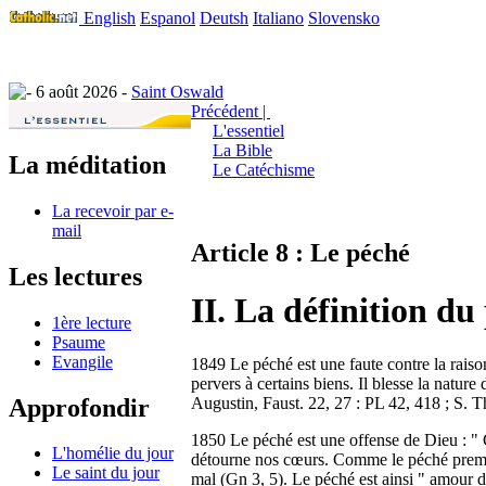
English
Espanol
Deutsh
Italiano
Slovensko
6 août 2026 -
Saint Oswald
Précédent |
L'essentiel
La Bible
La méditation
Le Catéchisme
La recevoir par e-
mail
Article 8 : Le péché
Les lectures
II. La définition du
1ère lecture
Psaume
Evangile
1849 Le péché est une faute contre la raiso
pervers à certains biens. Il blesse la nature
Approfondir
Augustin, Faust. 22, 27 : PL 42, 418 ; S. Th
1850 Le péché est une offense de Dieu : " Co
L'homélie du jour
détourne nos cœurs. Comme le péché premier,
Le saint du jour
mal (Gn 3, 5). Le péché est ainsi " amour de