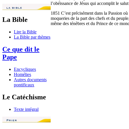
l’obéissance de Jésus qui accomplit le salut
1851 C’est précisément dans la Passion où la
moqueries de la part des chefs et du peuple,
La Bible
même des ténèbres et du Prince de ce mond
Lire la Bible
La Bible par thèmes
Ce que dit le
Pape
Encycliques
Homélies
Autres documents
pontificaux
Le Catéchisme
Texte intégral