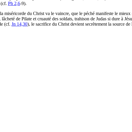
 (cf.
Ph 2,6
-9).
 miséricorde du Christ va le vaincre, que le péché manifeste le mieux sa v
 lâcheté de Pilate et cruauté des soldats, trahison de Judas si dure à Jé
e (cf.
Jn 14,30
), le sacrifice du Christ devient secrètement la source de 