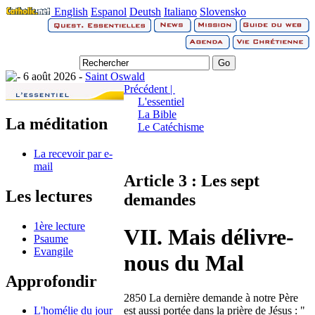
English
Espanol
Deutsh
Italiano
Slovensko
6 août 2026 -
Saint Oswald
Précédent |
L'essentiel
La Bible
La méditation
Le Catéchisme
La recevoir par e-
mail
Article 3 : Les sept
Les lectures
demandes
1ère lecture
VII. Mais délivre-
Psaume
Evangile
nous du Mal
Approfondir
2850 La dernière demande à notre Père
est aussi portée dans la prière de Jésus : "
L'homélie du jour