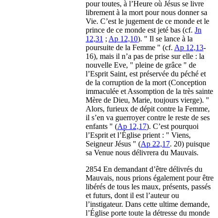
pour toutes, à l’Heure où Jésus se livre
librement à la mort pour nous donner sa
Vie. C’est le jugement de ce monde et le
prince de ce monde est jeté bas (cf.
Jn
12,31
;
Ap 12,10
). " Il se lance à la
poursuite de la Femme " (cf.
Ap 12,13
-
16), mais il n’a pas de prise sur elle : la
nouvelle Eve, " pleine de grâce " de
l’Esprit Saint, est préservée du péché et
de la corruption de la mort (Conception
immaculée et Assomption de la très sainte
Mère de Dieu, Marie, toujours vierge). "
Alors, furieux de dépit contre la Femme,
il s’en va guerroyer contre le reste de ses
enfants " (
Ap 12,17
). C’est pourquoi
l’Esprit et l’Église prient : " Viens,
Seigneur Jésus " (
Ap 22,17
. 20) puisque
sa Venue nous délivrera du Mauvais.
2854 En demandant d’être délivrés du
Mauvais, nous prions également pour être
libérés de tous les maux, présents, passés
et futurs, dont il est l’auteur ou
l’instigateur. Dans cette ultime demande,
l’Église porte toute la détresse du monde