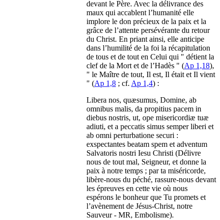
devant le Père. Avec la délivrance des
maux qui accablent l’humanité elle
implore le don précieux de la paix et la
grâce de l’attente persévérante du retour
du Christ. En priant ainsi, elle anticipe
dans l’humilité de la foi la récapitulation
de tous et de tout en Celui qui " détient la
clef de la Mort et de l’Hadès " (
Ap 1,18
),
" le Maître de tout, Il est, Il était et Il vient
" (
Ap 1,8
; cf.
Ap 1,4
) :
Libera nos, quæsumus, Domine, ab
omnibus malis, da propitius pacem in
diebus nostris, ut, ope misericordiæ tuæ
adiuti, et a peccatis simus semper liberi et
ab omni perturbatione securi :
exspectantes beatam spem et adventum
Salvatoris nostri Iesu Christi (Délivre
nous de tout mal, Seigneur, et donne la
paix à notre temps ; par ta miséricorde,
libère-nous du péché, rassure-nous devant
les épreuves en cette vie où nous
espérons le bonheur que Tu promets et
l’avènement de Jésus-Christ, notre
Sauveur - MR, Embolisme).