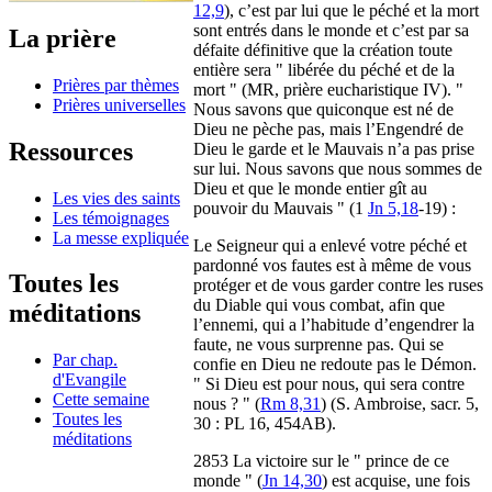
12,9
), c’est par lui que le péché et la mort
sont entrés dans le monde et c’est par sa
La prière
défaite définitive que la création toute
entière sera " libérée du péché et de la
Prières par thèmes
mort " (MR, prière eucharistique IV). "
Prières universelles
Nous savons que quiconque est né de
Dieu ne pèche pas, mais l’Engendré de
Ressources
Dieu le garde et le Mauvais n’a pas prise
sur lui. Nous savons que nous sommes de
Dieu et que le monde entier gît au
Les vies des saints
pouvoir du Mauvais " (1
Jn 5,18
-19) :
Les témoignages
La messe expliquée
Le Seigneur qui a enlevé votre péché et
pardonné vos fautes est à même de vous
Toutes les
protéger et de vous garder contre les ruses
du Diable qui vous combat, afin que
méditations
l’ennemi, qui a l’habitude d’engendrer la
faute, ne vous surprenne pas. Qui se
Par chap.
confie en Dieu ne redoute pas le Démon.
d'Evangile
" Si Dieu est pour nous, qui sera contre
Cette semaine
nous ? " (
Rm 8,31
) (S. Ambroise, sacr. 5,
Toutes les
30 : PL 16, 454AB).
méditations
2853 La victoire sur le " prince de ce
monde " (
Jn 14,30
) est acquise, une fois