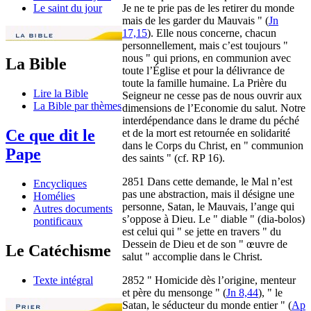
Je ne te prie pas de les retirer du monde
Le saint du jour
mais de les garder du Mauvais " (
Jn
17,15
). Elle nous concerne, chacun
personnellement, mais c’est toujours "
nous " qui prions, en communion avec
La Bible
toute l’Église et pour la délivrance de
toute la famille humaine. La Prière du
Lire la Bible
Seigneur ne cesse pas de nous ouvrir aux
La Bible par thèmes
dimensions de l’Economie du salut. Notre
interdépendance dans le drame du péché
Ce que dit le
et de la mort est retournée en solidarité
dans le Corps du Christ, en " communion
Pape
des saints " (cf. RP 16).
2851 Dans cette demande, le Mal n’est
Encycliques
pas une abstraction, mais il désigne une
Homélies
personne, Satan, le Mauvais, l’ange qui
Autres documents
s’oppose à Dieu. Le " diable " (dia-bolos)
pontificaux
est celui qui " se jette en travers " du
Dessein de Dieu et de son " œuvre de
Le Catéchisme
salut " accomplie dans le Christ.
2852 " Homicide dès l’origine, menteur
Texte intégral
et père du mensonge " (
Jn 8,44
), " le
Satan, le séducteur du monde entier " (
Ap