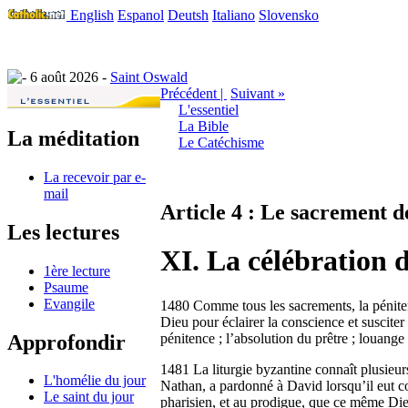
English
Espanol
Deutsh
Italiano
Slovensko
6 août 2026 -
Saint Oswald
Précédent |
Suivant »
L'essentiel
La Bible
La méditation
Le Catéchisme
La recevoir par e-
mail
Article 4 : Le sacrement d
Les lectures
XI. La célébration 
1ère lecture
Psaume
Evangile
1480 Comme tous les sacrements, la pénitence
Dieu pour éclairer la conscience et susciter 
Approfondir
pénitence ; l’absolution du prêtre ; louange
1481 La liturgie byzantine connaît plusieu
L'homélie du jour
Nathan, a pardonné à David lorsqu’il eut con
Le saint du jour
pharisien, et au prodigue, que ce même Dieu