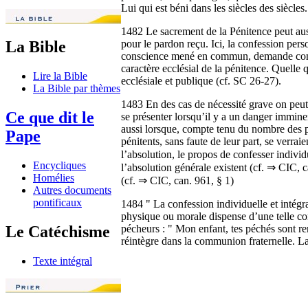
Lui qui est béni dans les siècles des siècl
1482 Le sacrement de la Pénitence peut aus
pour le pardon reçu. Ici, la confession pers
La Bible
conscience mené en commun, demande commu
caractère ecclésial de la pénitence. Quelle
Lire la Bible
ecclésiale et publique (cf. SC 26-27).
La Bible par thèmes
1483 En des cas de nécessité grave on peut 
Ce que dit le
se présenter lorsqu’il y a un danger imminen
aussi lorsque, compte tenu du nombre des pé
Pape
pénitents, sans faute de leur part, se verra
l’absolution, le propos de confesser indivi
Encycliques
l’absolution générale existent (cf. ⇒ CIC, 
Homélies
(cf. ⇒ CIC, can. 961, § 1)
Autres documents
pontificaux
1484 " La confession individuelle et intégra
physique ou morale dispense d’une telle co
pécheurs : " Mon enfant, tes péchés sont re
Le Catéchisme
réintègre dans la communion fraternelle. La 
Texte intégral