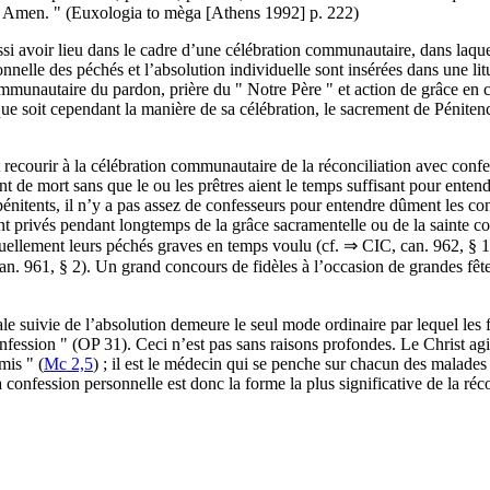
es. Amen. " (Euxologia to mèga [Athens 1992] p. 222)
si avoir lieu dans le cadre d’une célébration communautaire, dans laqu
onnelle des péchés et l’absolution individuelle sont insérées dans une l
nautaire du pardon, prière du " Notre Père " et action de grâce en c
 que soit cependant la manière de sa célébration, le sacrement de Péniten
recourir à la célébration communautaire de la réconciliation avec confes
t de mort sans que le ou les prêtres aient le temps suffisant pour enten
nitents, il n’y a pas assez de confesseurs pour entendre dûment les con
ient privés pendant longtemps de la grâce sacramentelle ou de la sainte c
duellement leurs péchés graves en temps voulu (cf. ⇒ CIC, can. 962, § 1)
can. 961, § 2). Un grand concours de fidèles à l’occasion de grandes fête
le suivie de l’absolution demeure le seul mode ordinaire par lequel les fi
nfession " (OP 31). Ceci n’est pas sans raisons profondes. Le Christ ag
mis " (
Mc 2,5
) ; il est le médecin qui se penche sur chacun des malades 
confession personnelle est donc la forme la plus significative de la réco