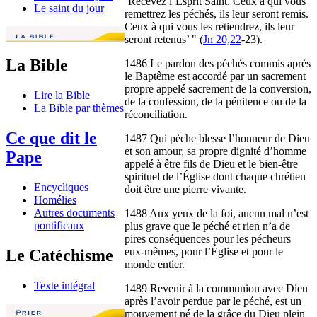
‘Recevez l’Esprit Saint. Ceux à qui vous
Le saint du jour
remettrez les péchés, ils leur seront remis.
Ceux à qui vous les retiendrez, ils leur
seront retenus’ " (
Jn 20,22
-23).
La Bible
1486 Le pardon des péchés commis après
le Baptême est accordé par un sacrement
propre appelé sacrement de la conversion,
Lire la Bible
de la confession, de la pénitence ou de la
La Bible par thèmes
réconciliation.
Ce que dit le
1487 Qui pèche blesse l’honneur de Dieu
et son amour, sa propre dignité d’homme
Pape
appelé à être fils de Dieu et le bien-être
spirituel de l’Église dont chaque chrétien
Encycliques
doit être une pierre vivante.
Homélies
Autres documents
1488 Aux yeux de la foi, aucun mal n’est
pontificaux
plus grave que le péché et rien n’a de
pires conséquences pour les pécheurs
eux-mêmes, pour l’Église et pour le
Le Catéchisme
monde entier.
Texte intégral
1489 Revenir à la communion avec Dieu
après l’avoir perdue par le péché, est un
mouvement né de la grâce du Dieu plein