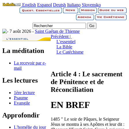
English
Espanol
Deutsh
Italiano
Slovensko
7 août 2026 -
Saint Gaétan de Thienne
Précédent |
L'essentiel
La Bible
La méditation
Le Catéchisme
La recevoir par e-
mail
Article 4 : Le sacrement
Les lectures
de Pénitence et de
Réconciliation
1ère lecture
Psaume
EN BREF
Evangile
Approfondir
1485 " Le soir de Pâques, le Seigneur
Jésus se montra à ses Apôtres et leur dit :
L'homélie du jour