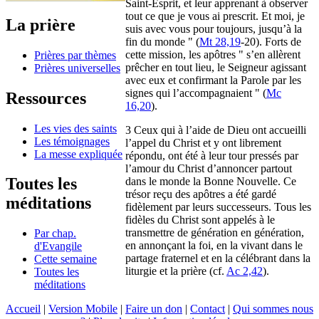
Saint-Esprit, et leur apprenant à observer
tout ce que je vous ai prescrit. Et moi, je
La prière
suis avec vous pour toujours, jusqu’à la
fin du monde " (
Mt 28,19
-20). Forts de
cette mission, les apôtres " s’en allèrent
Prières par thèmes
prêcher en tout lieu, le Seigneur agissant
Prières universelles
avec eux et confirmant la Parole par les
signes qui l’accompagnaient " (
Mc
Ressources
16,20
).
Les vies des saints
3 Ceux qui à l’aide de Dieu ont accueilli
Les témoignages
l’appel du Christ et y ont librement
La messe expliquée
répondu, ont été à leur tour pressés par
l’amour du Christ d’annoncer partout
Toutes les
dans le monde la Bonne Nouvelle. Ce
trésor reçu des apôtres a été gardé
méditations
fidèlement par leurs successeurs. Tous les
fidèles du Christ sont appelés à le
transmettre de génération en génération,
Par chap.
en annonçant la foi, en la vivant dans le
d'Evangile
partage fraternel et en la célébrant dans la
Cette semaine
liturgie et la prière (cf.
Ac 2,42
).
Toutes les
méditations
Accueil
|
Version Mobile
|
Faire un don
|
Contact
|
Qui sommes nous