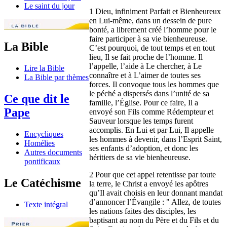
Le saint du jour
1 Dieu, infiniment Parfait et Bienheureux
en Lui-même, dans un dessein de pure
bonté, a librement créé l’homme pour le
faire participer à sa vie bienheureuse.
La Bible
C’est pourquoi, de tout temps et en tout
lieu, Il se fait proche de l’homme. Il
l’appelle, l’aide à Le chercher, à Le
Lire la Bible
connaître et à L’aimer de toutes ses
La Bible par thèmes
forces. Il convoque tous les hommes que
le péché a dispersés dans l’unité de sa
Ce que dit le
famille, l’Église. Pour ce faire, Il a
Pape
envoyé son Fils comme Rédempteur et
Sauveur lorsque les temps furent
accomplis. En Lui et par Lui, Il appelle
Encycliques
les hommes à devenir, dans l’Esprit Saint,
Homélies
ses enfants d’adoption, et donc les
Autres documents
héritiers de sa vie bienheureuse.
pontificaux
2 Pour que cet appel retentisse par toute
Le Catéchisme
la terre, le Christ a envoyé les apôtres
qu’Il avait choisis en leur donnant mandat
d’annoncer l’Évangile : " Allez, de toutes
Texte intégral
les nations faites des disciples, les
baptisant au nom du Père et du Fils et du