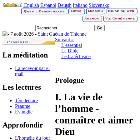
English
Espanol
Deutsh
Italiano
Slovensko
7 août 2026 -
Saint Gaétan de Thienne
Suivant »
L'essentiel
La Bible
La méditation
Le Catéchisme
La recevoir par e-
mail
Prologue
Les lectures
I. La vie de
1ère lecture
l’homme -
Psaume
Evangile
connaître et aimer
Approfondir
Dieu
L'homélie du jour