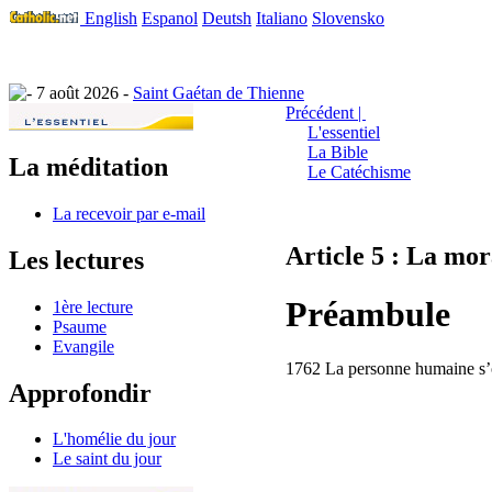
English
Espanol
Deutsh
Italiano
Slovensko
7 août 2026 -
Saint Gaétan de Thienne
Précédent |
L'essentiel
La Bible
La méditation
Le Catéchisme
La recevoir par e-mail
Article 5 : La mor
Les lectures
Préambule
1ère lecture
Psaume
Evangile
1762 La personne humaine s’ord
Approfondir
L'homélie du jour
Le saint du jour