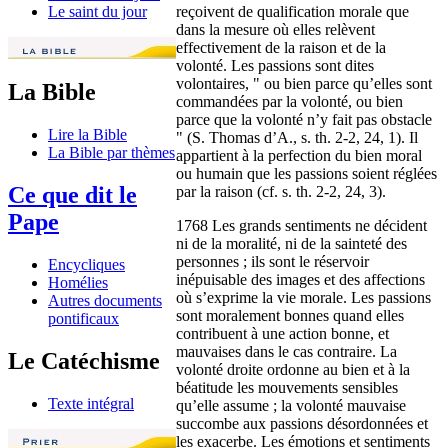
reçoivent de qualification morale que
Le saint du jour
dans la mesure où elles relèvent
effectivement de la raison et de la
volonté. Les passions sont dites
volontaires, " ou bien parce qu’elles sont
La Bible
commandées par la volonté, ou bien
parce que la volonté n’y fait pas obstacle
Lire la Bible
" (S. Thomas d’A., s. th. 2-2, 24, 1). Il
La Bible par thèmes
appartient à la perfection du bien moral
ou humain que les passions soient réglées
Ce que dit le
par la raison (cf. s. th. 2-2, 24, 3).
Pape
1768 Les grands sentiments ne décident
ni de la moralité, ni de la sainteté des
personnes ; ils sont le réservoir
Encycliques
inépuisable des images et des affections
Homélies
où s’exprime la vie morale. Les passions
Autres documents
sont moralement bonnes quand elles
pontificaux
contribuent à une action bonne, et
mauvaises dans le cas contraire. La
Le Catéchisme
volonté droite ordonne au bien et à la
béatitude les mouvements sensibles
Texte intégral
qu’elle assume ; la volonté mauvaise
succombe aux passions désordonnées et
les exacerbe. Les émotions et sentiments