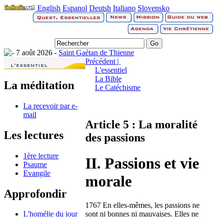
English
Espanol
Deutsh
Italiano
Slovensko
7 août 2026 -
Saint Gaétan de Thienne
Précédent |
L'essentiel
La Bible
La méditation
Le Catéchisme
La recevoir par e-
mail
Article 5 : La moralité
Les lectures
des passions
1ère lecture
II. Passions et vie
Psaume
Evangile
morale
Approfondir
1767 En elles-mêmes, les passions ne
sont ni bonnes ni mauvaises. Elles ne
L'homélie du jour