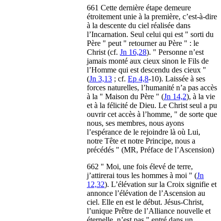
661 Cette dernière étape demeure
étroitement unie à la première, c’est-à-dire
à la descente du ciel réalisée dans
l’Incarnation. Seul celui qui est " sorti du
Père " peut " retourner au Père " : le
Christ (cf.
Jn 16,28
). " Personne n’est
jamais monté aux cieux sinon le Fils de
l’Homme qui est descendu des cieux "
(
Jn 3,13
; cf.
Ep 4,8
-10). Laissée à ses
forces naturelles, l’humanité n’a pas accès
à la " Maison du Père " (
Jn 14,2
), à la vie
et à la félicité de Dieu. Le Christ seul a pu
ouvrir cet accès à l’homme, " de sorte que
nous, ses membres, nous ayons
l’espérance de le rejoindre là où Lui,
notre Tête et notre Principe, nous a
précédés " (MR, Préface de l’Ascension)
662 " Moi, une fois élevé de terre,
j’attirerai tous les hommes à moi " (
Jn
12,32
). L’élévation sur la Croix signifie et
annonce l’élévation de l’Ascension au
ciel. Elle en est le début. Jésus-Christ,
l’unique Prêtre de l’Alliance nouvelle et
éternelle, n’est pas " entré dans un