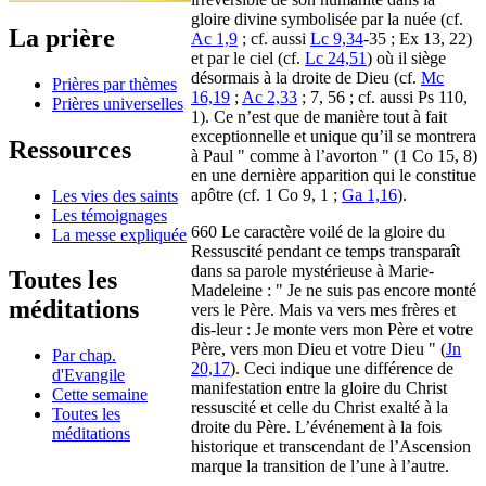
gloire divine symbolisée par la nuée (cf.
La prière
Ac 1,9
; cf. aussi
Lc 9,34
-35 ; Ex 13, 22)
et par le ciel (cf.
Lc 24,51
) où il siège
désormais à la droite de Dieu (cf.
Mc
Prières par thèmes
16,19
;
Ac 2,33
; 7, 56 ; cf. aussi Ps 110,
Prières universelles
1). Ce n’est que de manière tout à fait
exceptionnelle et unique qu’il se montrera
Ressources
à Paul " comme à l’avorton " (1 Co 15, 8)
en une dernière apparition qui le constitue
apôtre (cf. 1 Co 9, 1 ;
Ga 1,16
).
Les vies des saints
Les témoignages
660 Le caractère voilé de la gloire du
La messe expliquée
Ressuscité pendant ce temps transparaît
dans sa parole mystérieuse à Marie-
Toutes les
Madeleine : " Je ne suis pas encore monté
méditations
vers le Père. Mais va vers mes frères et
dis-leur : Je monte vers mon Père et votre
Père, vers mon Dieu et votre Dieu " (
Jn
Par chap.
20,17
). Ceci indique une différence de
d'Evangile
manifestation entre la gloire du Christ
Cette semaine
ressuscité et celle du Christ exalté à la
Toutes les
droite du Père. L’événement à la fois
méditations
historique et transcendant de l’Ascension
marque la transition de l’une à l’autre.