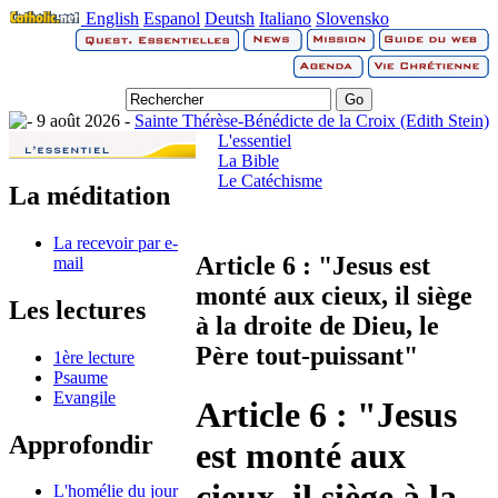
English
Espanol
Deutsh
Italiano
Slovensko
9 août 2026 -
Sainte Thérèse-Bénédicte de la Croix (Edith Stein)
L'essentiel
La Bible
Le Catéchisme
La méditation
La recevoir par e-
Article 6 : "Jesus est
mail
monté aux cieux, il siège
Les lectures
à la droite de Dieu, le
Père tout-puissant"
1ère lecture
Psaume
Evangile
Article 6 : "Jesus
Approfondir
est monté aux
cieux, il siège à la
L'homélie du jour