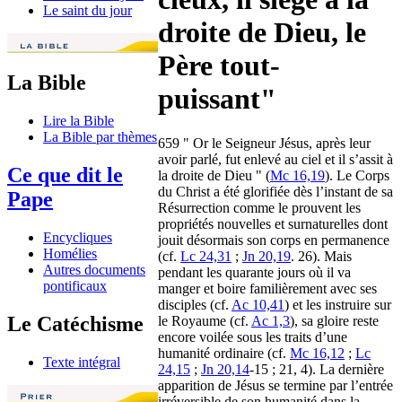
Le saint du jour
droite de Dieu, le
Père tout-
La Bible
puissant"
Lire la Bible
La Bible par thèmes
659 " Or le Seigneur Jésus, après leur
avoir parlé, fut enlevé au ciel et il s’assit à
Ce que dit le
la droite de Dieu " (
Mc 16,19
). Le Corps
du Christ a été glorifiée dès l’instant de sa
Pape
Résurrection comme le prouvent les
propriétés nouvelles et surnaturelles dont
Encycliques
jouit désormais son corps en permanence
Homélies
(cf.
Lc 24,31
;
Jn 20,19
. 26). Mais
Autres documents
pendant les quarante jours où il va
pontificaux
manger et boire familièrement avec ses
disciples (cf.
Ac 10,41
) et les instruire sur
Le Catéchisme
le Royaume (cf.
Ac 1,3
), sa gloire reste
encore voilée sous les traits d’une
humanité ordinaire (cf.
Mc 16,12
;
Lc
Texte intégral
24,15
;
Jn 20,14
-15 ; 21, 4). La dernière
apparition de Jésus se termine par l’entrée
irréversible de son humanité dans la