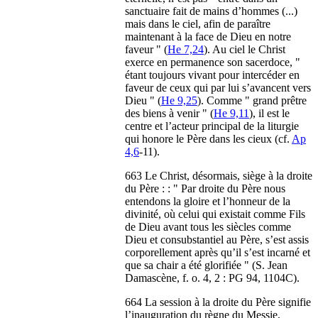
sanctuaire fait de mains d’hommes (...)
mais dans le ciel, afin de paraître
maintenant à la face de Dieu en notre
faveur " (
He 7,24
). Au ciel le Christ
exerce en permanence son sacerdoce, "
étant toujours vivant pour intercéder en
faveur de ceux qui par lui s’avancent vers
Dieu " (
He 9,25
). Comme " grand prêtre
des biens à venir " (
He 9,11
), il est le
centre et l’acteur principal de la liturgie
qui honore le Père dans les cieux (cf.
Ap
4,6
-11).
663 Le Christ, désormais, siège à la droite
du Père : : " Par droite du Père nous
entendons la gloire et l’honneur de la
divinité, où celui qui existait comme Fils
de Dieu avant tous les siècles comme
Dieu et consubstantiel au Père, s’est assis
corporellement après qu’il s’est incarné et
que sa chair a été glorifiée " (S. Jean
Damascène, f. o. 4, 2 : PG 94, 1104C).
664 La session à la droite du Père signifie
l’inauguration du règne du Messie,