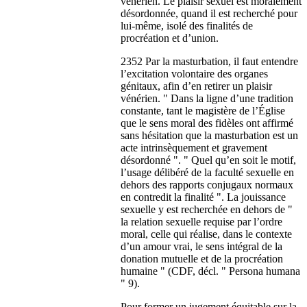
vénérien. Le plaisir sexuel est moralement
désordonnée, quand il est recherché pour
lui-même, isolé des finalités de
procréation et d’union.
2352 Par la masturbation, il faut entendre
l’excitation volontaire des organes
génitaux, afin d’en retirer un plaisir
vénérien. " Dans la ligne d’une tradition
constante, tant le magistère de l’Église
que le sens moral des fidèles ont affirmé
sans hésitation que la masturbation est un
acte intrinsèquement et gravement
désordonné ". " Quel qu’en soit le motif,
l’usage délibéré de la faculté sexuelle en
dehors des rapports conjugaux normaux
en contredit la finalité ". La jouissance
sexuelle y est recherchée en dehors de "
la relation sexuelle requise par l’ordre
moral, celle qui réalise, dans le contexte
d’un amour vrai, le sens intégral de la
donation mutuelle et de la procréation
humaine " (CDF, décl. " Persona humana
" 9).
Pour former un jugement équitable sur la