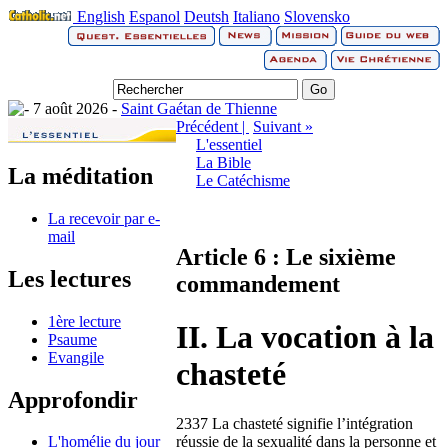
English
Espanol
Deutsh
Italiano
Slovensko
7 août 2026 -
Saint Gaétan de Thienne
Précédent |
Suivant »
L'essentiel
La Bible
La méditation
Le Catéchisme
La recevoir par e-
mail
Article 6 : Le sixième
Les lectures
commandement
1ère lecture
II. La vocation à la
Psaume
Evangile
chasteté
Approfondir
2337 La chasteté signifie l’intégration
réussie de la sexualité dans la personne et
L'homélie du jour