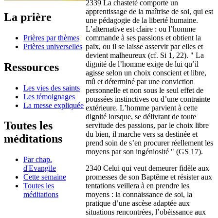
2339 La chasteté comporte un
apprentissage de la maîtrise de soi, qui est
La prière
une pédagogie de la liberté humaine.
L’alternative est claire : ou l’homme
Prières par thèmes
commande à ses passions et obtient la
Prières universelles
paix, ou il se laisse asservir par elles et
devient malheureux (cf. Si 1, 22). " La
dignité de l’homme exige de lui qu’il
Ressources
agisse selon un choix conscient et libre,
mû et déterminé par une conviction
Les vies des saints
personnelle et non sous le seul effet de
Les témoignages
poussées instinctives ou d’une contrainte
La messe expliquée
extérieure. L’homme parvient à cette
dignité lorsque, se délivrant de toute
Toutes les
servitude des passions, par le choix libre
du bien, il marche vers sa destinée et
méditations
prend soin de s’en procurer réellement les
moyens par son ingéniosité " (GS 17).
Par chap.
2340 Celui qui veut demeurer fidèle aux
d'Evangile
promesses de son Baptême et résister aux
Cette semaine
tentations veillera à en prendre les
Toutes les
moyens : la connaissance de soi, la
méditations
pratique d’une ascèse adaptée aux
situations rencontrées, l’obéissance aux