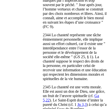
marqués par l’imperfection et trop
souvent par le péché. " Jour après jour,
l’homme vertueux et chaste se construit
par des choix nombreux et libres. Ainsi, il
connaît, aime et accomplit le bien moral
en suivant les étapes d’une croissance "
(FC 9).
2344 La chasteté représente une tâche
éminemment personnelle, elle implique
aussi un effort culturel, car il existe une "
interdépendance entre l’essor de la
personne et le développement de la
société elle-même " (GS 25, § 1). La
chasteté suppose le respect des droits de
la personne, en particulier celui de
recevoir une information et une éducation
qui respectent les dimensions morales et
spirituelles de la vie humaine.
2345 La chasteté est une vertu morale.
Elle est aussi un don de Dieu, une grâce,
un fruit de l’œuvre spirituelle (cf.
Ga
5,22
). Le Saint-Esprit donne d’imiter la
pureté du Christ (cf. 1
Jn 3,3
) à celui qu’a
régénéré l’eau du Baptême.