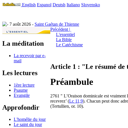
English
Espanol
Deutsh
Italiano
Slovensko
7 août 2026 -
Saint Gaétan de Thienne
Précédent |
L'essentiel
La Bible
La méditation
Le Catéchisme
La recevoir par e-
mail
Article 1 : "Le résumé de 
Les lectures
Préambule
1ère lecture
Psaume
Evangile
2761 " L’Oraison dominicale est vraiment le
recevrez’ (
Lc 11,9
). Chacun peut donc adre
Approfondir
(Tertullien, or. 10).
L'homélie du jour
Le saint du jour